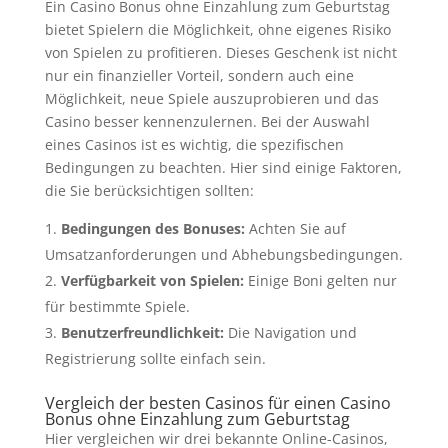
Ein Casino Bonus ohne Einzahlung zum Geburtstag
bietet Spielern die Möglichkeit, ohne eigenes Risiko
von Spielen zu profitieren. Dieses Geschenk ist nicht
nur ein finanzieller Vorteil, sondern auch eine
Möglichkeit, neue Spiele auszuprobieren und das
Casino besser kennenzulernen. Bei der Auswahl
eines Casinos ist es wichtig, die spezifischen
Bedingungen zu beachten. Hier sind einige Faktoren,
die Sie berücksichtigen sollten:
Bedingungen des Bonuses:
Achten Sie auf
Umsatzanforderungen und Abhebungsbedingungen.
Verfügbarkeit von Spielen:
Einige Boni gelten nur
für bestimmte Spiele.
Benutzerfreundlichkeit:
Die Navigation und
Registrierung sollte einfach sein.
Vergleich der besten Casinos für einen Casino
Bonus ohne Einzahlung zum Geburtstag
Hier vergleichen wir drei bekannte Online-Casinos,