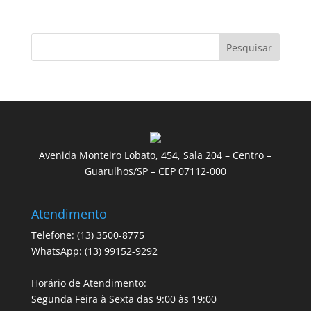
Pesquisar
Avenida Monteiro Lobato, 454, Sala 204 – Centro –
Guarulhos/SP – CEP 07112-000
Atendimento
Telefone: (13) 3500-8775
WhatsApp: (13) 99152-9292
Horário de Atendimento:
Segunda Feira à Sexta das 9:00 às 19:00