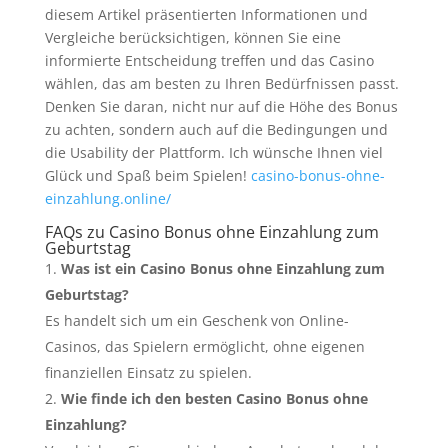
diesem Artikel präsentierten Informationen und
Vergleiche berücksichtigen, können Sie eine
informierte Entscheidung treffen und das Casino
wählen, das am besten zu Ihren Bedürfnissen passt.
Denken Sie daran, nicht nur auf die Höhe des Bonus
zu achten, sondern auch auf die Bedingungen und
die Usability der Plattform. Ich wünsche Ihnen viel
Glück und Spaß beim Spielen!
casino-bonus-ohne-
einzahlung.online/
FAQs zu Casino Bonus ohne Einzahlung zum
Geburtstag
Was ist ein Casino Bonus ohne Einzahlung zum
Geburtstag?
Es handelt sich um ein Geschenk von Online-
Casinos, das Spielern ermöglicht, ohne eigenen
finanziellen Einsatz zu spielen.
Wie finde ich den besten Casino Bonus ohne
Einzahlung?