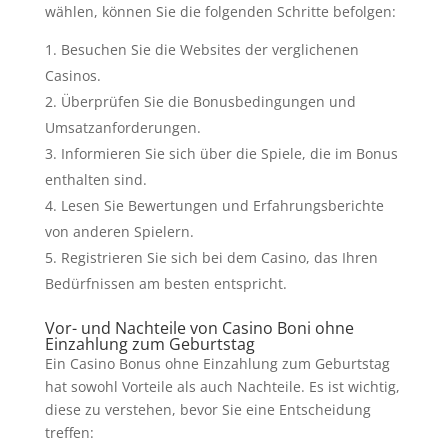
wählen, können Sie die folgenden Schritte befolgen:
Besuchen Sie die Websites der verglichenen
Casinos.
Überprüfen Sie die Bonusbedingungen und
Umsatzanforderungen.
Informieren Sie sich über die Spiele, die im Bonus
enthalten sind.
Lesen Sie Bewertungen und Erfahrungsberichte
von anderen Spielern.
Registrieren Sie sich bei dem Casino, das Ihren
Bedürfnissen am besten entspricht.
Vor- und Nachteile von Casino Boni ohne
Einzahlung zum Geburtstag
Ein Casino Bonus ohne Einzahlung zum Geburtstag
hat sowohl Vorteile als auch Nachteile. Es ist wichtig,
diese zu verstehen, bevor Sie eine Entscheidung
treffen: