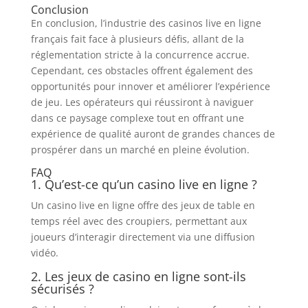
Conclusion
En conclusion, l’industrie des casinos live en ligne
français fait face à plusieurs défis, allant de la
réglementation stricte à la concurrence accrue.
Cependant, ces obstacles offrent également des
opportunités pour innover et améliorer l’expérience
de jeu. Les opérateurs qui réussiront à naviguer
dans ce paysage complexe tout en offrant une
expérience de qualité auront de grandes chances de
prospérer dans un marché en pleine évolution.
FAQ
1. Qu’est-ce qu’un casino live en ligne ?
Un casino live en ligne offre des jeux de table en
temps réel avec des croupiers, permettant aux
joueurs d’interagir directement via une diffusion
vidéo.
2. Les jeux de casino en ligne sont-ils
sécurisés ?