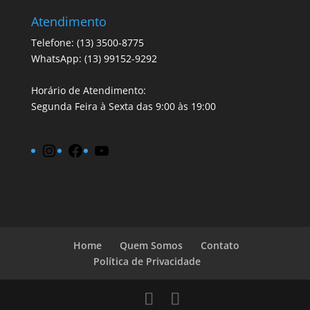
Atendimento
Telefone: (13) 3500-8775
WhatsApp: (13) 99152-9292
Horário de Atendimento:
Segunda Feira à Sexta das 9:00 às 19:00
Instagram
Facebook
YouTube
Home
Quem Somos
Contato
Política de Privacidade