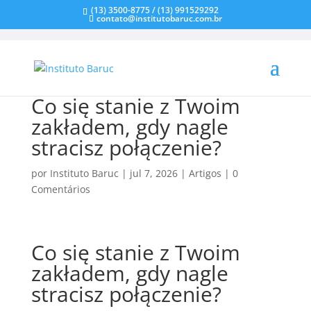
(13) 3500-8775 / (13) 991529292
contato@institutobaruc.com.br
Co się stanie z Twoim
zakładem, gdy nagle
stracisz połączenie?
por
Instituto Baruc
|
jul 7, 2026
|
Artigos
|
0
Comentários
Co się stanie z Twoim
zakładem, gdy nagle
stracisz połączenie?