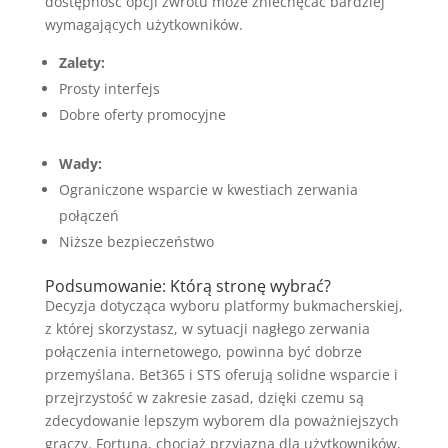
dostępność opcji zwrotu może zniechęcać bardziej
wymagających użytkowników.
Zalety:
Prosty interfejs
Dobre oferty promocyjne
Wady:
Ograniczone wsparcie w kwestiach zerwania
połączeń
Niższe bezpieczeństwo
Podsumowanie: Którą stronę wybrać?
Decyzja dotycząca wyboru platformy bukmacherskiej,
z której skorzystasz, w sytuacji nagłego zerwania
połączenia internetowego, powinna być dobrze
przemyślana. Bet365 i STS oferują solidne wsparcie i
przejrzystość w zakresie zasad, dzięki czemu są
zdecydowanie lepszym wyborem dla poważniejszych
graczy. Fortuna, chociaż przyjazna dla użytkowników,