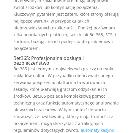
przerywanych zakładów, które mogą obejmować
zwrot środków lub kontynuację połączenia.
Kluczowym pytaniem jest zatem, które strony oferują
najlepsze warunki w przypadku takich
nieprzewidzianych okoliczności. Poniżej porównam
kilka popularnych platform, takich jak Bet365, STS, i
Fortuna, bazując na ich podejściu do problemów z
połączeniem.
Bet365: Profesjonalna obsługa i
bezpieczeństwo
Bet365 jest jednym z największych graczy na rynku
zakładów online. W przypadku nieprzewidzianego
zerwania połączenia, platforma ta wprowadza
zasady, które ułatwiają graczom odzyskanie ich
środków. Bet365 posiada kompleksową pomoc
techniczną oraz funkcję automatycznego anulowania
nieważnych zakładów. W tym kontekście warto
zauważyć, że użytkownicy, którzy mają trudności z
połączeniem, mogą skorzystać z atrakcyjnych
regulaminów dotyczących zwrotu
automaty kasyno