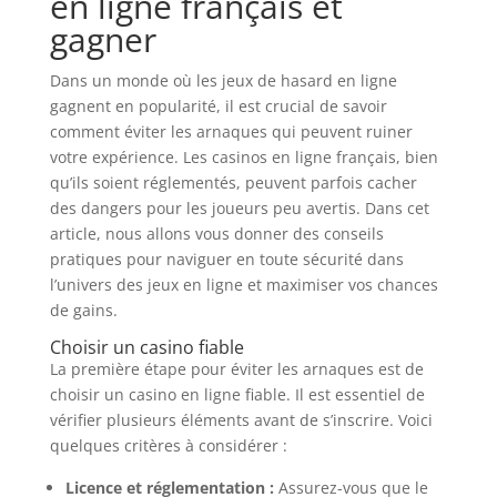
en ligne français et
gagner
Dans un monde où les jeux de hasard en ligne
gagnent en popularité, il est crucial de savoir
comment éviter les arnaques qui peuvent ruiner
votre expérience. Les casinos en ligne français, bien
qu’ils soient réglementés, peuvent parfois cacher
des dangers pour les joueurs peu avertis. Dans cet
article, nous allons vous donner des conseils
pratiques pour naviguer en toute sécurité dans
l’univers des jeux en ligne et maximiser vos chances
de gains.
Choisir un casino fiable
La première étape pour éviter les arnaques est de
choisir un casino en ligne fiable. Il est essentiel de
vérifier plusieurs éléments avant de s’inscrire. Voici
quelques critères à considérer :
Licence et réglementation :
Assurez-vous que le