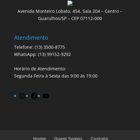
Avenida Monteiro Lobato, 454, Sala 204 – Centro –
Guarulhos/SP – CEP 07112-000
Atendimento
Telefone: (13) 3500-8775
WhatsApp: (13) 99152-9292
Horário de Atendimento:
Segunda Feira à Sexta das 9:00 às 19:00
Instagram
Facebook
YouTube
Home
Quem Somos
Contato