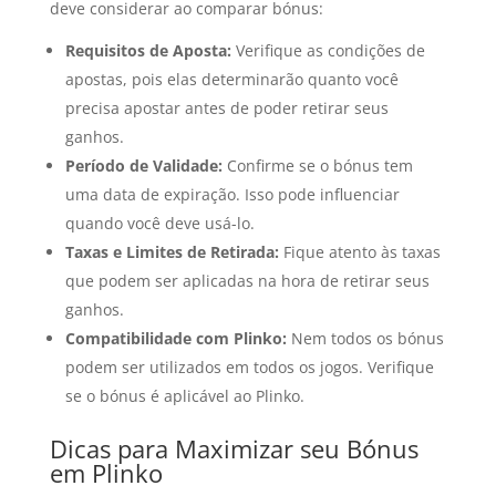
deve considerar ao comparar bónus:
Requisitos de Aposta:
Verifique as condições de
apostas, pois elas determinarão quanto você
precisa apostar antes de poder retirar seus
ganhos.
Período de Validade:
Confirme se o bónus tem
uma data de expiração. Isso pode influenciar
quando você deve usá-lo.
Taxas e Limites de Retirada:
Fique atento às taxas
que podem ser aplicadas na hora de retirar seus
ganhos.
Compatibilidade com Plinko:
Nem todos os bónus
podem ser utilizados em todos os jogos. Verifique
se o bónus é aplicável ao Plinko.
Dicas para Maximizar seu Bónus
em Plinko