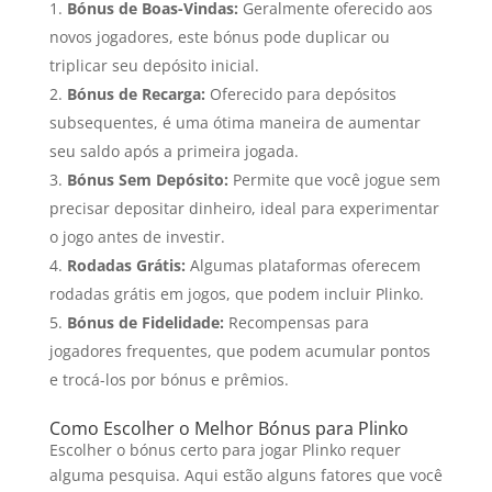
Bónus de Boas-Vindas:
Geralmente oferecido aos
novos jogadores, este bónus pode duplicar ou
triplicar seu depósito inicial.
Bónus de Recarga:
Oferecido para depósitos
subsequentes, é uma ótima maneira de aumentar
seu saldo após a primeira jogada.
Bónus Sem Depósito:
Permite que você jogue sem
precisar depositar dinheiro, ideal para experimentar
o jogo antes de investir.
Rodadas Grátis:
Algumas plataformas oferecem
rodadas grátis em jogos, que podem incluir Plinko.
Bónus de Fidelidade:
Recompensas para
jogadores frequentes, que podem acumular pontos
e trocá-los por bónus e prêmios.
Como Escolher o Melhor Bónus para Plinko
Escolher o bónus certo para jogar Plinko requer
alguma pesquisa. Aqui estão alguns fatores que você