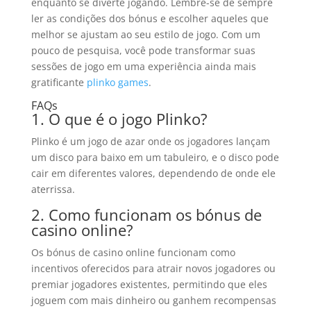
enquanto se diverte jogando. Lembre-se de sempre
ler as condições dos bónus e escolher aqueles que
melhor se ajustam ao seu estilo de jogo. Com um
pouco de pesquisa, você pode transformar suas
sessões de jogo em uma experiência ainda mais
gratificante
plinko games
.
FAQs
1. O que é o jogo Plinko?
Plinko é um jogo de azar onde os jogadores lançam
um disco para baixo em um tabuleiro, e o disco pode
cair em diferentes valores, dependendo de onde ele
aterrissa.
2. Como funcionam os bónus de
casino online?
Os bónus de casino online funcionam como
incentivos oferecidos para atrair novos jogadores ou
premiar jogadores existentes, permitindo que eles
joguem com mais dinheiro ou ganhem recompensas