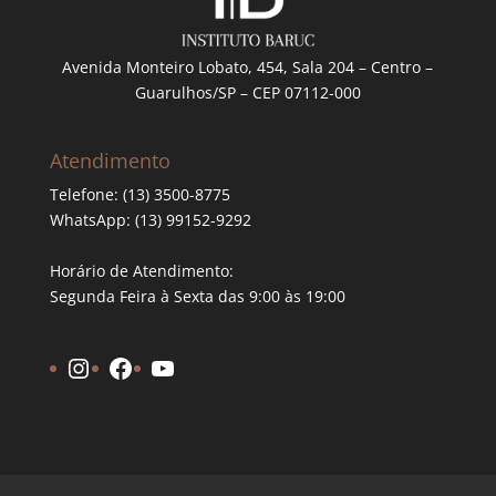
Avenida Monteiro Lobato, 454, Sala 204 – Centro –
Guarulhos/SP – CEP 07112-000
Atendimento
Telefone: (13) 3500-8775
WhatsApp: (13) 99152-9292
Horário de Atendimento:
Segunda Feira à Sexta das 9:00 às 19:00
Instagram
Facebook
YouTube