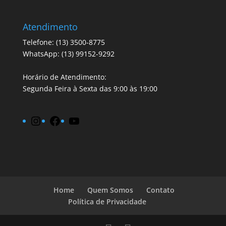
Atendimento
Telefone: (13) 3500-8775
WhatsApp: (13) 99152-9292
Horário de Atendimento:
Segunda Feira à Sexta das 9:00 às 19:00
Instagram
Facebook
YouTube
Home
Quem Somos
Contato
Política de Privacidade