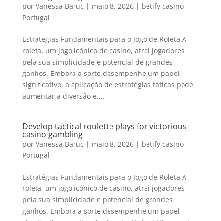
por
Vanessa Baruc
|
maio 8, 2026
|
betify casino
Portugal
Estratégias Fundamentais para o Jogo de Roleta A
roleta, um jogo icónico de casino, atrai jogadores
pela sua simplicidade e potencial de grandes
ganhos. Embora a sorte desempenhe um papel
significativo, a aplicação de estratégias táticas pode
aumentar a diversão e,...
Develop tactical roulette plays for victorious
casino gambling
por
Vanessa Baruc
|
maio 8, 2026
|
betify casino
Portugal
Estratégias Fundamentais para o Jogo de Roleta A
roleta, um jogo icónico de casino, atrai jogadores
pela sua simplicidade e potencial de grandes
ganhos. Embora a sorte desempenhe um papel