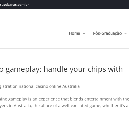
itutobaruc.com.br
Home
Pós-Graduação
no gameplay: handle your chips with
gistration national casino online Australia
asino gameplay is an experience that blends entertainment with th
yers in Australia, the allure of a well-executed game, whether it’s a