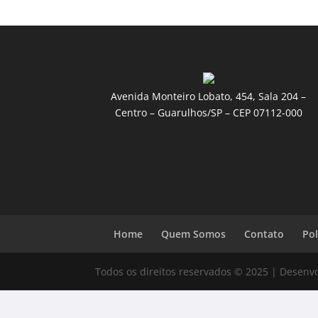
Avenida Monteiro Lobato, 454, Sala 204 –
Centro – Guarulhos/SP – CEP 07112-000
Home
Quem Somos
Contato
Pol
Todos os direitos reservados © 2025 | Desenv