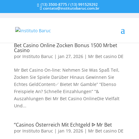
(13) 3500-8775 / (13) 991529292
contato@institutobaruc.com.br
Bet Casino Online Zocken Bonus 1500 Mrbet
Casino
por
Instituto Baruc
|
jan 27, 2026
|
Mr Bet casino DE
Mr Bet Casino On-line: Nehmen Sie Was Spaß Teil,
Zocken Sie Spiele Darüber Hinaus Gewinnen Sie
Echtes GeldContent✅ Bietet Mr Gamble” “Ebenso
Freispiele An? Schnelle Einzahlungen” “&
Auszahlungen Bei Mr Bet Casino OnlineDie Vielfalt
Und...
“Casinos Österreich Mit Echtgeld ᐉ Mr Bet
por
Instituto Baruc
|
jan 19, 2026
|
Mr Bet casino DE