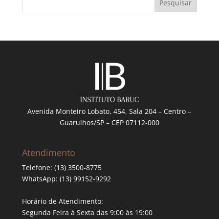
Pesquisar
Avenida Monteiro Lobato, 454, Sala 204 – Centro –
Guarulhos/SP – CEP 07112-000
Atendimento
Telefone: (13) 3500-8775
WhatsApp: (13) 99152-9292
Horário de Atendimento:
Segunda Feira à Sexta das 9:00 às 19:00