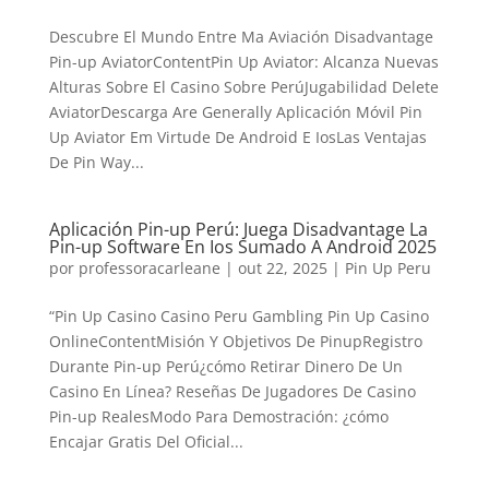
Descubre El Mundo Entre Ma Aviación Disadvantage
Pin-up AviatorContentPin Up Aviator: Alcanza Nuevas
Alturas Sobre El Casino Sobre PerúJugabilidad Delete
AviatorDescarga Are Generally Aplicación Móvil Pin
Up Aviator Em Virtude De Android E IosLas Ventajas
De Pin Way...
Aplicación Pin-up Perú: Juega Disadvantage La
Pin-up Software En Ios Sumado A Android 2025
por
professoracarleane
|
out 22, 2025
|
Pin Up Peru
“Pin Up Casino Casino Peru Gambling Pin Up Casino
OnlineContentMisión Y Objetivos De PinupRegistro
Durante Pin-up Perú¿cómo Retirar Dinero De Un
Casino En Línea? Reseñas De Jugadores De Casino
Pin-up RealesModo Para Demostración: ¿cómo
Encajar Gratis Del Oficial...