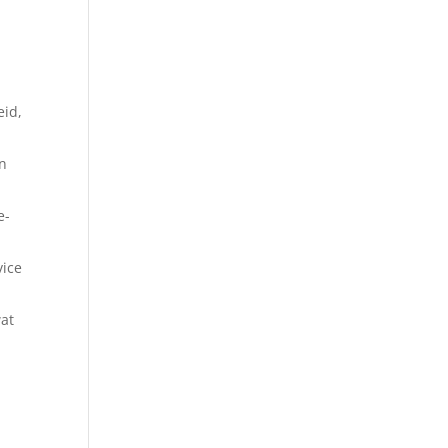
eid,
an
e-
vice
wat