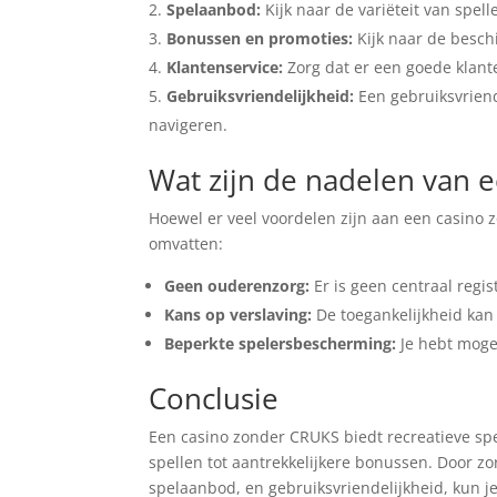
Spelaanbod:
Kijk naar de variëteit van spell
Bonussen en promoties:
Kijk naar de besch
Klantenservice:
Zorg dat er een goede klante
Gebruiksvriendelijkheid:
Een gebruiksvriende
navigeren.
Wat zijn de nadelen van 
Hoewel er veel voordelen zijn aan een casino 
omvatten:
Geen ouderenzorg:
Er is geen centraal regi
Kans op verslaving:
De toegankelijkheid kan
Beperkte spelersbescherming:
Je hebt mogel
Conclusie
Een casino zonder CRUKS biedt recreatieve spe
spellen tot aantrekkelijkere bonussen. Door zo
spelaanbod, en gebruiksvriendelijkheid, kun 