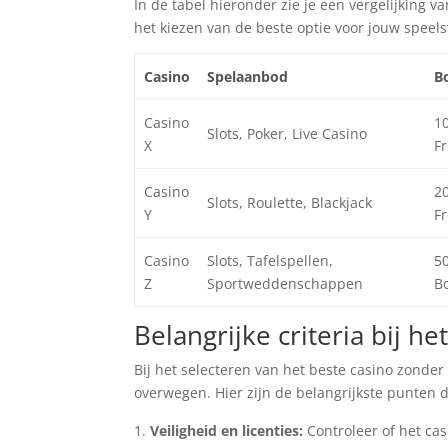
In de tabel hieronder zie je een vergelijking v
het kiezen van de beste optie voor jouw speelst
Casino
Spelaanbod
B
Casino
10
Slots, Poker, Live Casino
X
Fr
Casino
20
Slots, Roulette, Blackjack
Y
Fr
Casino
Slots, Tafelspellen,
50
Z
Sportweddenschappen
B
Belangrijke criteria bij h
Bij het selecteren van het beste casino zonder 
overwegen. Hier zijn de belangrijkste punten d
Veiligheid en licenties:
Controleer of het cas