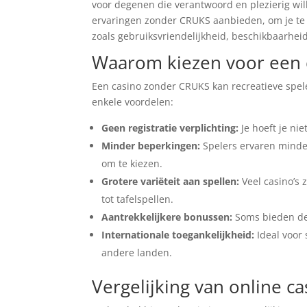
voor degenen die verantwoord en plezierig wille
ervaringen zonder CRUKS aanbieden, om je te h
zoals gebruiksvriendelijkheid, beschikbaarhe
Waarom kiezen voor een 
Een casino zonder CRUKS kan recreatieve spele
enkele voordelen:
Geen registratie verplichting:
Je hoeft je ni
Minder beperkingen:
Spelers ervaren minder
om te kiezen.
Grotere variëteit aan spellen:
Veel casino’s 
tot tafelspellen.
Aantrekkelijkere bonussen:
Soms bieden de
Internationale toegankelijkheid:
Ideal voor 
andere landen.
Vergelijking van online ca