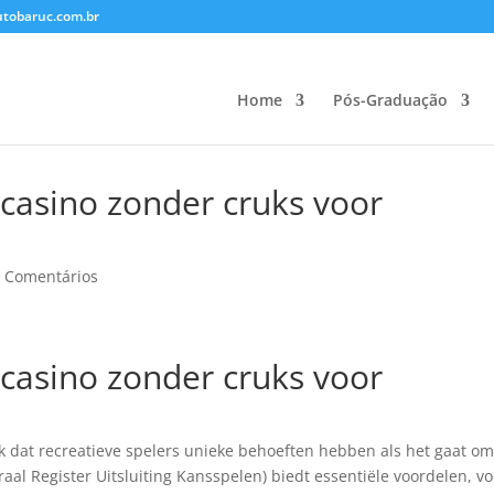
utobaruc.com.br
Home
Pós-Graduação
casino zonder cruks voor
 Comentários
casino zonder cruks voor
 ik dat recreatieve spelers unieke behoeften hebben als het gaat o
al Register Uitsluiting Kansspelen) biedt essentiële voordelen, vo