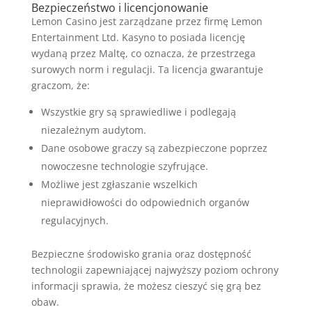
Bezpieczeństwo i licencjonowanie
Lemon Casino jest zarządzane przez firmę Lemon
Entertainment Ltd. Kasyno to posiada licencję
wydaną przez Maltę, co oznacza, że przestrzega
surowych norm i regulacji. Ta licencja gwarantuje
graczom, że:
Wszystkie gry są sprawiedliwe i podlegają
niezależnym audytom.
Dane osobowe graczy są zabezpieczone poprzez
nowoczesne technologie szyfrujące.
Możliwe jest zgłaszanie wszelkich
nieprawidłowości do odpowiednich organów
regulacyjnych.
Bezpieczne środowisko grania oraz dostępność
technologii zapewniającej najwyższy poziom ochrony
informacji sprawia, że możesz cieszyć się grą bez
obaw.