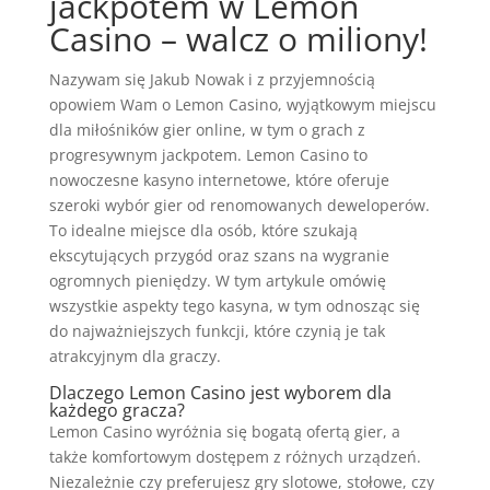
jackpotem w Lemon
Casino – walcz o miliony!
Nazywam się Jakub Nowak i z przyjemnością
opowiem Wam o Lemon Casino, wyjątkowym miejscu
dla miłośników gier online, w tym o grach z
progresywnym jackpotem. Lemon Casino to
nowoczesne kasyno internetowe, które oferuje
szeroki wybór gier od renomowanych deweloperów.
To idealne miejsce dla osób, które szukają
ekscytujących przygód oraz szans na wygranie
ogromnych pieniędzy. W tym artykule omówię
wszystkie aspekty tego kasyna, w tym odnosząc się
do najważniejszych funkcji, które czynią je tak
atrakcyjnym dla graczy.
Dlaczego Lemon Casino jest wyborem dla
każdego gracza?
Lemon Casino wyróżnia się bogatą ofertą gier, a
także komfortowym dostępem z różnych urządzeń.
Niezależnie czy preferujesz gry slotowe, stołowe, czy