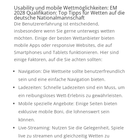
Usability und mobile Wettmöglichkeiten: EM
2028 Qualifikation: Top Tipps für Wetten auf die
deutsche Nationalmannschaft
Die Benutzererfahrung ist entscheidend,
insbesondere wenn Sie gerne unterwegs wetten
möchten. Einige der besten Wettanbieter bieten
mobile Apps oder responsive Websites, die auf
Smartphones und Tablets funktionieren. Hier sind
einige Faktoren, auf die Sie achten sollten:
Navigation: Die Wettseite sollte benutzerfreundlich
sein und eine einfache Navigation bieten.
Ladezeiten: Schnelle Ladezeiten sind ein Muss, um
ein reibungsloses Wett-Erlebnis zu gewährleisten.
Mobile spezielle Angebote: Einige Seiten bieten
exklusive mobile Boni, die lohnenswert sein
können.
Live-Streaming: Nutzen Sie die Gelegenheit, Spiele
live zu streamen und gleichzeitig Wetten zu