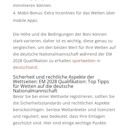
minimieren können.
Mobil-Bonus: Extra Incentives für das Wetten über
mobile Apps.
Die Höhe und die Bedingungen der Boni können
stark variieren, daher ist es wichtig, diese genau zu
vergleichen, um den besten Wert für Ihre Wetten auf
die deutsche Nationalmannschaft während der EM
2028 Qualifikation zu erhalten
sportwetten in
deutschland
.
Sicherheit und rechtliche Aspekte der
Wettseiten: EM 2028 Qualifikation: Top Tipps
für Wetten auf die deutsche
Nationalmannschaft
Bevor Sie bei einer Wettseite registrieren, sollten Sie
die Sicherheitsstandards und rechtlichen Aspekte
berücksichtigen. Seriöse Wettanbieter sind lizenziert
und reguliert, was bedeutet, dass Ihre Einlagen
geschützt sind. Hier sind einige wichtige Punkte: