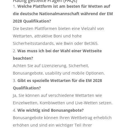
Häufig gestellte Fragen (FAQs)
Welche Plattform ist am besten für Wetten auf
die deutsche Nationalmannschaft während der EM
2028 Qualifikation?
Die besten Plattformen bieten eine Vielzahl von
Wettarten, attraktive Boni und hohe
Sicherheitsstandards, wie Bwin oder Bet365.
Was muss ich bei der Wahl einer Wettseite
beachten?
Achten Sie auf Lizenzierung, Sicherheit,
Bonusangebote, usability und mobile Optionen.
Gibt es spezielle Wettarten für die EM 2028
Qualifikation?
Ja, Sie können auf verschiedene Wettarten wie
Einzelwetten, Kombiwetten und Live-Wetten setzen.
Wie wichtig sind Bonusangebote?
Bonusangebote können Ihren Wettbetrag erheblich
erhöhen und sind ein wichtiger Teil Ihrer