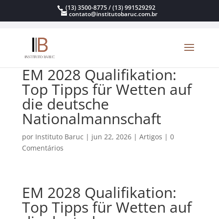
(13) 3500-8775 / (13) 991529292
contato@institutobaruc.com.br
EM 2028 Qualifikation:
Top Tipps für Wetten auf
die deutsche
Nationalmannschaft
por
Instituto Baruc
|
jun 22, 2026
|
Artigos
|
0
Comentários
EM 2028 Qualifikation:
Top Tipps für Wetten auf