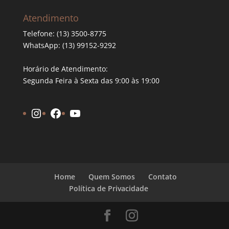
Atendimento
Telefone: (13) 3500-8775
WhatsApp: (13) 99152-9292
Horário de Atendimento:
Segunda Feira à Sexta das 9:00 às 19:00
Instagram
Facebook
YouTube
Home
Quem Somos
Contato
Política de Privacidade