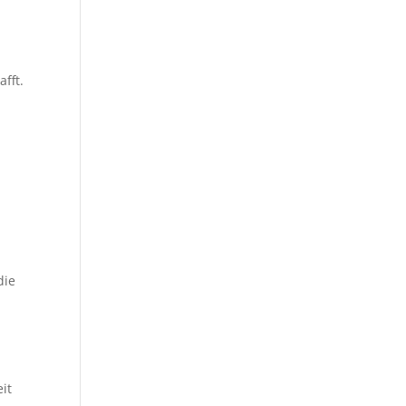
fft.
die
eit