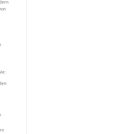
ndern
von
n
le:
nden
s
ern