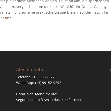
 Spieler diese Methoden wählen. Es ist ratsam, die spezifischen
allets zu vergleichen, um die beste Wahl für Ihr Online-Gaming-
Wallets nicht nur eine praktische Lösung bieten, sondern auch Ihr
 casino
.
Atendimento
Telefone: (13) 3500-8775
WhatsApp: (13) 99152-9292
Horário de Atendimento:
Segunda Feira à Sexta das 9:00 às 19:00