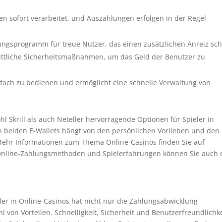
 sofort verarbeitet, und Auszahlungen erfolgen in der Regel
ungsprogramm für treue Nutzer, das einen zusätzlichen Anreiz scha
rittliche Sicherheitsmaßnahmen, um das Geld der Benutzer zu
infach zu bedienen und ermöglicht eine schnelle Verwaltung von
 Skrill als auch Neteller hervorragende Optionen für Spieler in
n beiden E-Wallets hängt von den persönlichen Vorlieben und den
 Mehr Informationen zum Thema Online-Casinos finden Sie auf
r Online-Zahlungsmethoden und Spielerfahrungen können Sie auch 
ller in Online-Casinos hat nicht nur die Zahlungsabwicklung
hl von Vorteilen. Schnelligkeit, Sicherheit und Benutzerfreundlichk