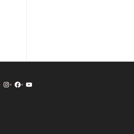
Instagram
Facebook
YouTube