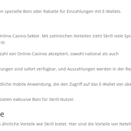
n spezielle Boni oder Rabatte für Einzahlungen mit E-Wallets.
nline-Casino-Sektor. Mit zahlreichen Vorteilen zieht Skrill viele Spi
ill:
lzahl von Online-Casinos akzeptiert, sowohl national als auch
lungen sind sofort verfügbar, und Auszahlungen werden in der Re
ndliche mobile Anwendung, die den Zugriff auf das E-Wallet von übe
ieten exklusive Boni für Skrill-Nutzer.
le
 ähnliche Vorteile wie Skrill bietet. Hier sind die Vorteile von Netel