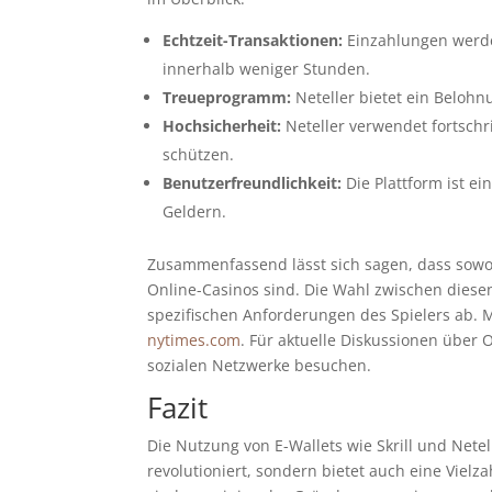
Echtzeit-Transaktionen:
Einzahlungen werden
innerhalb weniger Stunden.
Treueprogramm:
Neteller bietet ein Belohn
Hochsicherheit:
Neteller verwendet fortsch
schützen.
Benutzerfreundlichkeit:
Die Plattform ist e
Geldern.
Zusammenfassend lässt sich sagen, dass sowohl
Online-Casinos sind. Die Wahl zwischen diese
spezifischen Anforderungen des Spielers ab.
nytimes.com
. Für aktuelle Diskussionen übe
sozialen Netzwerke besuchen.
Fazit
Die Nutzung von E-Wallets wie Skrill und Nete
revolutioniert, sondern bietet auch eine Vielza