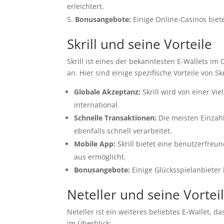
erleichtert.
Bonusangebote:
Einige Online-Casinos biete
Skrill und seine Vorteile
Skrill ist eines der bekanntesten E-Wallets im O
an. Hier sind einige spezifische Vorteile von Skr
Globale Akzeptanz:
Skrill wird von einer Vie
international.
Schnelle Transaktionen:
Die meisten Einzah
ebenfalls schnell verarbeitet.
Mobile App:
Skrill bietet eine benutzerfreu
aus ermöglicht.
Bonusangebote:
Einige Glücksspielanbieter b
Neteller und seine Vortei
Neteller ist ein weiteres beliebtes E-Wallet, das
im Überblick: