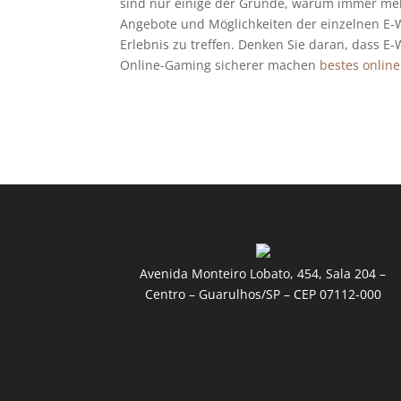
sind nur einige der Gründe, warum immer mehr
Angebote und Möglichkeiten der einzelnen E-W
Erlebnis zu treffen. Denken Sie daran, dass E-
Online-Gaming sicherer machen
bestes online
Avenida Monteiro Lobato, 454, Sala 204 –
Centro – Guarulhos/SP – CEP 07112-000