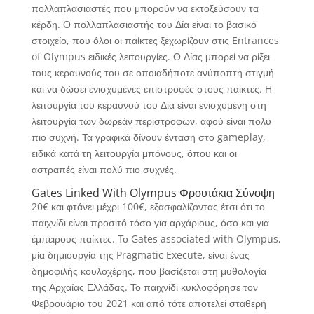
πολλαπλασιαστές που μπορούν να εκτοξεύσουν τα
κέρδη. Ο πολλαπλασιαστής του Δία είναι το βασικό
στοιχείο, που όλοι οι παίκτες ξεχωρίζουν στις Entrances
of Olympus ειδικές λειτουργίες. Ο Δίας μπορεί να ρίξει
τους κεραυνούς του σε οποιαδήποτε ανύποπτη στιγμή
και να δώσει ενισχυμένες επιστροφές στους παίκτες. Η
λειτουργία του κεραυνού του Δία είναι ενισχυμένη στη
λειτουργία των δωρεάν περιστροφών, αφού είναι πολύ
πιο συχνή. Τα γραφικά δίνουν ένταση στο gameplay,
ειδικά κατά τη λειτουργία μπόνους, όπου και οι
αστραπές είναι πολύ πιο συχνές.
Gates Linked With Olympus Φρουτάκια Σύνοψη
20€ και φτάνει μέχρι 100€, εξασφαλίζοντας έτσι ότι το
παιχνίδι είναι προσιτό τόσο για αρχάριους, όσο και για
έμπειρους παίκτες. Το Gates associated with Olympus,
μία δημιουργία της Pragmatic Execute, είναι ένας
δημοφιλής κουλοχέρης, που βασίζεται στη μυθολογία
της Αρχαίας Ελλάδας. Το παιχνίδι κυκλοφόρησε τον
Φεβρουάριο του 2021 και από τότε αποτελεί σταθερή