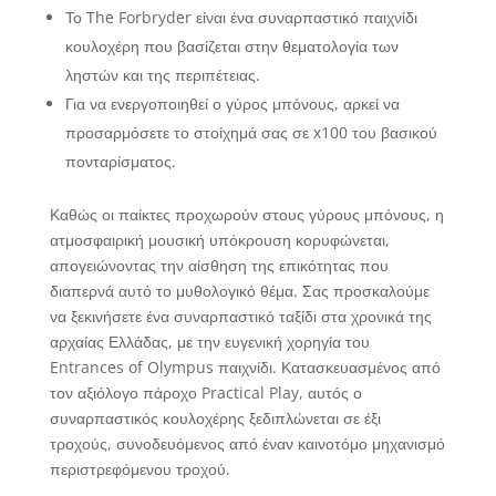
Το The Forbryder είναι ένα συναρπαστικό παιχνίδι
κουλοχέρη που βασίζεται στην θεματολογία των
ληστών και της περιπέτειας.
Για να ενεργοποιηθεί ο γύρος μπόνους, αρκεί να
προσαρμόσετε το στοίχημά σας σε x100 του βασικού
πονταρίσματος.
Καθώς οι παίκτες προχωρούν στους γύρους μπόνους, η
ατμοσφαιρική μουσική υπόκρουση κορυφώνεται,
απογειώνοντας την αίσθηση της επικότητας που
διαπερνά αυτό το μυθολογικό θέμα. Σας προσκαλούμε
να ξεκινήσετε ένα συναρπαστικό ταξίδι στα χρονικά της
αρχαίας Ελλάδας, με την ευγενική χορηγία του
Entrances of Olympus παιχνίδι. Κατασκευασμένος από
τον αξιόλογο πάροχο Practical Play, αυτός ο
συναρπαστικός κουλοχέρης ξεδιπλώνεται σε έξι
τροχούς, συνοδευόμενος από έναν καινοτόμο μηχανισμό
περιστρεφόμενου τροχού.