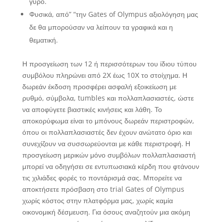
γύρο.
Φυσικά, από” “την Gates of Olympus αξιολόγηση μας
δε θα μπορούσαν να λείπουν τα γραφικά και η
θεματική.
Η προσγείωση των 12 ή περισσότερων του ίδιου τύπου
συμβόλου πληρώνει από 2Χ έως 10Χ το στοίχημα. Η
δωρεάν έκδοση προσφέρει ασφαλή εξοικείωση με
ρυθμό, σύμβολα, tumbles και πολλαπλασιαστές, ώστε
να αποφύγετε βιαστικές κινήσεις και λάθη. Το
αποκορύφωμα είναι το μπόνους δωρεάν περιστροφών,
όπου οι πολλαπλασιαστές δεν έχουν ανώτατο όριο και
συνεχίζουν να συσσωρεύονται με κάθε περιστροφή. Η
προσγείωση μερικών μόνο συμβόλων πολλαπλασιαστή
μπορεί να οδηγήσει σε εντυπωσιακά κέρδη που φτάνουν
τις χιλιάδες φορές το ποντάρισμά σας. Μπορείτε να
αποκτήσετε πρόσβαση στο trial Gates of Olympus
χωρίς κόστος στην πλατφόρμα μας, χωρίς καμία
οικονομική δέσμευση. Για όσους αναζητούν μια ακόμη