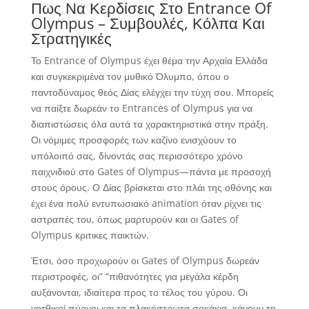
Πως Να Κερδίσεις Στο Entrance Of
Olympus – Συμβουλές, Κόλπα Και
Στρατηγικές
Το Entrance of Olympus έχει θέμα την Αρχαία Ελλάδα
και συγκεκριμένα τον μυθικό Όλυμπο, όπου ο
παντοδύναμος θεός Δίας ελέγχει την τύχη σου. Μπορείς
να παίξτε δωρεάν το Entrances of Olympus για να
διαπιστώσεις όλα αυτά τα χαρακτηριστικά στην πράξη.
Οι νόμιμες προσφορές των καζίνο ενισχύουν το
υπόλοιπό σας, δίνοντάς σας περισσότερο χρόνο
παιχνιδιού στο Gates of Olympus—πάντα με προσοχή
στους όρους. Ο Δίας βρίσκεται στο πλάι της οθόνης και
έχει ένα πολύ εντυπωσιακό animation όταν ρίχνει τις
αστραπές του, όπως μαρτυρούν και οι Gates of
Olympus κριτικες παικτών.
Έτσι, όσο προχωρούν οι Gates of Olympus δωρεάν
περιστροφές, οι” “πιθανότητες για μεγάλα κέρδη
αυξάνονται, ιδιαίτερα προς το τέλος του γύρου. Οι
γοτθικοί πύργοι και τα πλακόστρωτα σοκάκια, κάνουν τη