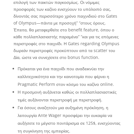
επιλογή των παικτών παγκοσμίως. Οι νόμιμες
προσφορές των καζίνο ενισχύουν το υπόλοιπό σας,
δίνοντάς σας περισσότερο χρόνο παιχνιδιού στο Gates
of Olympus—πάντα με προσοχή” “στους όρους.
Έπειτα, θα μεταφερθείτε στο benefit feature, όπου ο
κάθε πολλαπλασιαστής παραμένει” “και για τις επόμενες
περιστροφές στο παιχνίδι. Η Gates regarding Olympus
δωρεάν περιστροφές προκύπτουν από τα scatter του
Δία, ώστε να συνεχίσετε στο bonus function.
Πρόκειται για ένα παιχνίδι που αναδεικνύει την
καλλιτεχνικότητα και την καινοτομία που φέρνει η
Pragmatic Perform στον κόσμο του καζίνο online.
Η προσμονή αυξάνεται καθώς οι πολλαπλασιαστικές
τιμές αυξάνονται περιστροφή με περιστροφή.
Για όσους αναζητούν μια αυξημένη πρόκληση, η
λειτουργία Ante Wager προσφέρει την ευκαιρία να
αυξήσετε το μέγιστο ποντάρισμα σε 125$, ενισχύοντας
τη συγκίνηση της εμπειρίας.