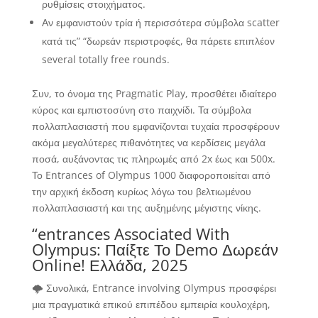
ρυθμίσεις στοιχήματος.
Αν εμφανιστούν τρία ή περισσότερα σύμβολα scatter
κατά τις” “δωρεάν περιστροφές, θα πάρετε επιπλέον
several totally free rounds.
Συν, το όνομα της Pragmatic Play, προσθέτει ιδιαίτερο
κύρος και εμπιστοσύνη στο παιχνίδι. Τα σύμβολα
πολλαπλασιαστή που εμφανίζονται τυχαία προσφέρουν
ακόμα μεγαλύτερες πιθανότητες να κερδίσεις μεγάλα
ποσά, αυξάνοντας τις πληρωμές από 2x έως και 500x.
Το Entrances of Olympus 1000 διαφοροποιείται από
την αρχική έκδοση κυρίως λόγω του βελτιωμένου
πολλαπλασιαστή και της αυξημένης μέγιστης νίκης.
“entrances Associated With
Olympus: Παίξτε Το Demo Δωρεάν
Online! Ελλάδα, 2025
🌩 Συνολικά, Entrance involving Olympus προσφέρει
μια πραγματικά επικού επιπέδου εμπειρία κουλοχέρη,