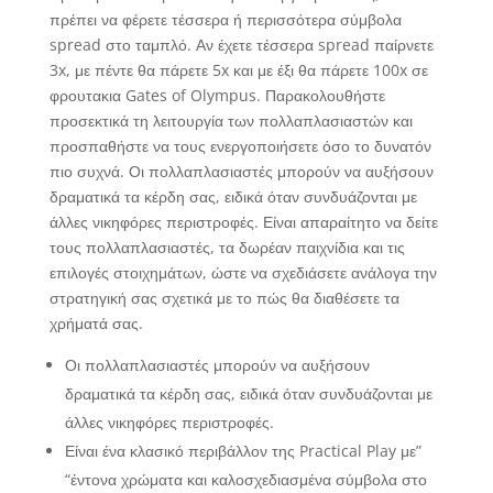
πρέπει να φέρετε τέσσερα ή περισσότερα σύμβολα
spread στο ταμπλό. Αν έχετε τέσσερα spread παίρνετε
3x, με πέντε θα πάρετε 5x και με έξι θα πάρετε 100x σε
φρουτακια Gates of Olympus. Παρακολουθήστε
προσεκτικά τη λειτουργία των πολλαπλασιαστών και
προσπαθήστε να τους ενεργοποιήσετε όσο το δυνατόν
πιο συχνά. Οι πολλαπλασιαστές μπορούν να αυξήσουν
δραματικά τα κέρδη σας, ειδικά όταν συνδυάζονται με
άλλες νικηφόρες περιστροφές. Είναι απαραίτητο να δείτε
τους πολλαπλασιαστές, τα δωρέαν παιχνίδια και τις
επιλογές στοιχημάτων, ώστε να σχεδιάσετε ανάλογα την
στρατηγική σας σχετικά με το πώς θα διαθέσετε τα
χρήματά σας.
Οι πολλαπλασιαστές μπορούν να αυξήσουν
δραματικά τα κέρδη σας, ειδικά όταν συνδυάζονται με
άλλες νικηφόρες περιστροφές.
Είναι ένα κλασικό περιβάλλον της Practical Play με”
“έντονα χρώματα και καλοσχεδιασμένα σύμβολα στο