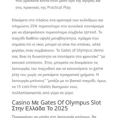
που βρίσκεται κοντά στον μέσο όρο της αγοράς και
στις πρακτικές της Practical Play.
Κλικάρετε στο πλαίσιο στα αριστερά των κυλίνδρων και
πληρώστε 25% περισσότερο στο συνολικό ποντάρισμα
για να εξασφαλίσετε περισσότερα σύμβολα spread. Το
παιχνίδι διαθέτει υψηλή μεταβλητότητα, πράγμα που
σημαίνει ότι οι νίκες μπορεί να είναι πιο σπάνιες, αλλά
μεγάλες όταν συμβαίνουν. Το Gates of Olympus demo
σας δίνει τη δυνατότητα να ποντάρετε στο φρουτάκι” “με
εικονικό υπόλοιπο. Έτσι, μπορείτε να δοκιμάσετε τις
λειτουργίες του παιχνιδιού και να κατανοήσετε το game
play του χωρίς να ρισκάρετε πραγματικά χρήματα. Η
λειτουργία μπόνους” “μοιάζει με το βασικό παιχνίδι, όμως
τα 15 cost-free rotates διατηρούν τους
πολλαπλασιαστές από γύρο σε γύρο.
Casino Με Gates Of Olympus Slot
Στην Ελλάδα Το 2025
Προκειμένου να μπείτε στη λειτουργία μπόνους, θα