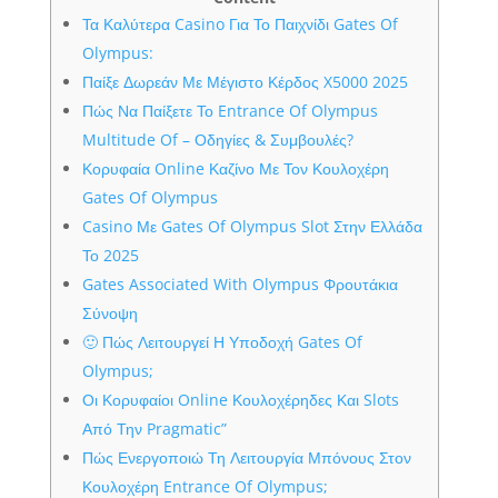
Τα Καλύτερα Casino Για Το Παιχνίδι Gates Of
Olympus:
Παίξε Δωρεάν Με Μέγιστο Κέρδος X5000 2025
Πώς Να Παίξετε Το Entrance Of Olympus
Multitude Of – Οδηγίες & Συμβουλές?
Κορυφαία Online Καζίνο Με Τον Κουλοχέρη
Gates Of Olympus
Casino Με Gates Of Olympus Slot Στην Ελλάδα
Το 2025
Gates Associated With Olympus Φρουτάκια
Σύνοψη
🙂 Πώς Λειτουργεί Η Υποδοχή Gates Of
Olympus;
Οι Κορυφαίοι Online Κουλοχέρηδες Και Slots
Από Την Pragmatic”
Πώς Ενεργοποιώ Τη Λειτουργία Μπόνους Στον
Κουλοχέρη Entrance Of Olympus;