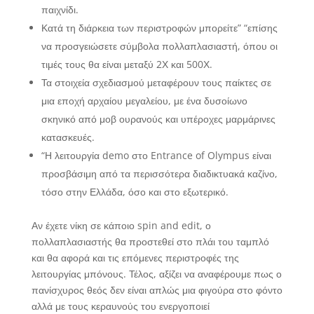
παιχνίδι.
Κατά τη διάρκεια των περιστροφών μπορείτε” “επίσης
να προσγειώσετε σύμβολα πολλαπλασιαστή, όπου οι
τιμές τους θα είναι μεταξύ 2Χ και 500Χ.
Τα στοιχεία σχεδιασμού μεταφέρουν τους παίκτες σε
μια εποχή αρχαίου μεγαλείου, με ένα δυσοίωνο
σκηνικό από μοβ ουρανούς και υπέροχες μαρμάρινες
κατασκευές.
“Η λειτουργία demo στο Entrance of Olympus είναι
προσβάσιμη από τα περισσότερα διαδικτυακά καζίνο,
τόσο στην Ελλάδα, όσο και στο εξωτερικό.
Αν έχετε νίκη σε κάποιο spin and edit, ο
πολλαπλασιαστής θα προστεθεί στο πλάι του ταμπλό
και θα αφορά και τις επόμενες περιστροφές της
λειτουργίας μπόνους. Τέλος, αξίζει να αναφέρουμε πως ο
πανίσχυρος θεός δεν είναι απλώς μια φιγούρα στο φόντο
αλλά με τους κεραυνούς του ενεργοποιεί