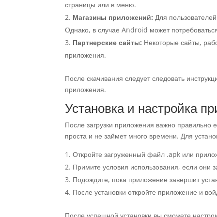
страницы или в меню.
Магазины приложений:
Для пользователей 
Однако, в случае Android может потребоваться
Партнерские сайты:
Некоторые сайты, рабо
приложения.
После скачивания следует следовать инструкц
приложения.
Установка и настройка п
После загрузки приложения важно правильно е
проста и не займет много времени. Для устан
Откройте загруженный файл .apk или прилож
Примите условия использования, если они 
Подождите, пока приложение завершит уста
После установки откройте приложение и войд
После успешной установки вы сможете настро