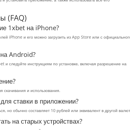
ы (FAQ)
ие 1xbet на iPhone?
лей iPhone и его можно загрузить из App Store или с официальног
 на Android?
bet и следуйте инструкциям по установке, включая разрешение на
ение?
я скачивания и использования.
 для ставки в приложении?
я, но обычно составляет 10 рублей или эквивалент в другой валют
ать на старых устройствах?