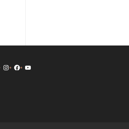
Instagram
Facebook
YouTube