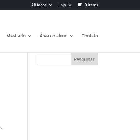
Afiliados
Loja
0 Items
Mestrado
Área do aluno
Contato
Pesquisar
к.