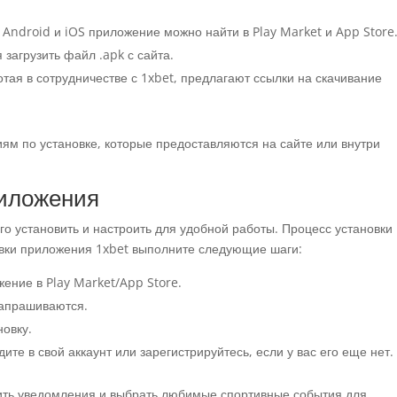
Android и iOS приложение можно найти в Play Market и App Store
 загрузить файл .apk с сайта.
тая в сотрудничестве с 1xbet, предлагают ссылки на скачивание
иям по установке, которые предоставляются на сайте или внутри
риложения
го установить и настроить для удобной работы. Процесс установки
овки приложения 1xbet выполните следующие шаги:
ение в Play Market/App Store.
запрашиваются.
новку.
ите в свой аккаунт или зарегистрируйтесь, если у вас его еще нет.
ить уведомления и выбрать любимые спортивные события для