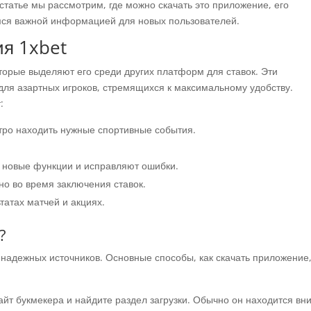
статье мы рассмотрим, где можно скачать это приложение, его
мся важной информацией для новых пользователей.
я 1xbet
орые выделяют его среди других платформ для ставок. Эти
ля азартных игроков, стремящихся к максимальному удобству.
:
тро находить нужные спортивные события.
 новые функции и исправляют ошибки.
чно во время заключения ставок.
татах матчей и акциях.
?
о надежных источников. Основные способы, как скачать приложение
йт букмекера и найдите раздел загрузки. Обычно он находится вн