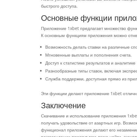
быстрого доступа.
Основные функции прило
Приложение 1xbet предлагает множество функ
К основным функциям приложения можно отне
Возможность делать ставки на различные сп
Мгновенные выплаты и пополнения счета.
Доступ к статистике результатов и аналитике
Разнообразные типы ставок, включая экспре
Служба поддержки, доступная прямо из при
Эти функции делают приложение 1xbet отличн
Заключение
Скачивание и использование приложения 1xbet
получать удовольствие от азартных игр. Возмо
функционал приложения делают его незамени
рекомендации помогут вам легко найти, скачат