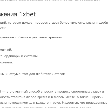
жения 1xbet
ций, которые делают процесс ставок более увлекательным и удоб
сти:
ортивные события в реальном времени.
 матчей.
сс, ординары и системы.
ложения.
ым инструментом для любителей ставок.
 — это отличный способ упростить процесс спортивных ставок и
жность ставить в любое время и в любом месте, а также широкий
мым помощником для каждого игрока. Надеемся, что приведенные
ь и установить приложение, а также использовать все его