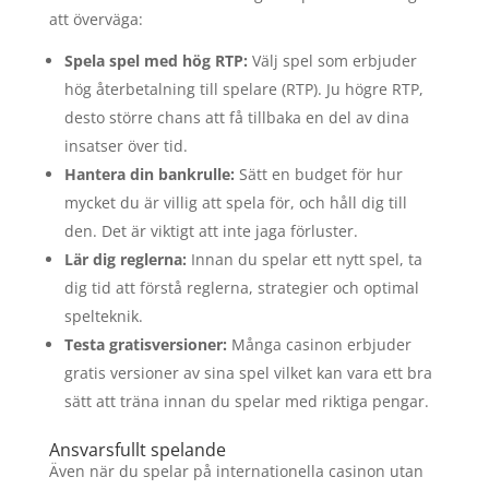
att överväga:
Spela spel med hög RTP:
Välj spel som erbjuder
hög återbetalning till spelare (RTP). Ju högre RTP,
desto större chans att få tillbaka en del av dina
insatser över tid.
Hantera din bankrulle:
Sätt en budget för hur
mycket du är villig att spela för, och håll dig till
den. Det är viktigt att inte jaga förluster.
Lär dig reglerna:
Innan du spelar ett nytt spel, ta
dig tid att förstå reglerna, strategier och optimal
spelteknik.
Testa gratisversioner:
Många casinon erbjuder
gratis versioner av sina spel vilket kan vara ett bra
sätt att träna innan du spelar med riktiga pengar.
Ansvarsfullt spelande
Även när du spelar på internationella casinon utan