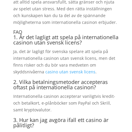
att alltid spela ansvarsfullt, sätta gränser och njuta
av spelet utan stress. Med den rätta inställningen
och kunskapen kan du ta del av de spännande
möjligheterna som internationella casinon erbjuder.
FAQ
1. Är det lagligt att spela på internationella
casinon utan svensk licens?
Ja, det är lagligt för svenska spelare att spela på
internationella casinon utan svensk licens, men det
finns risker och du bör vara medveten om
skyddsnivåerna
casino utan svensk licens
.
2. Vilka betalningsmetoder accepteras
oftast på internationella casinon?
Internationella casinon accepterar vanligtvis kredit-
och betalkort, e-plånböcker som PayPal och Skrill,
samt kryptovalutor.
3. Hur kan jag avgöra ifall ett casino är
pålitligt?