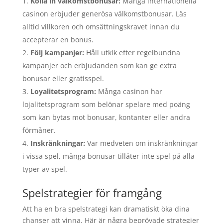
Kolla in välkomstbonusar:
Många internationella
casinon erbjuder generösa välkomstbonusar. Läs
alltid villkoren och omsättningskravet innan du
accepterar en bonus.
Följ kampanjer:
Håll utkik efter regelbundna
kampanjer och erbjudanden som kan ge extra
bonusar eller gratisspel.
Loyalitetsprogram:
Många casinon har
lojalitetsprogram som belönar spelare med poäng
som kan bytas mot bonusar, kontanter eller andra
förmåner.
Inskränkningar:
Var medveten om inskränkningar
i vissa spel, många bonusar tillåter inte spel på alla
typer av spel.
Spelstrategier för framgång
Att ha en bra spelstrategi kan dramatiskt öka dina
chanser att vinna. Här är några beprövade strategier