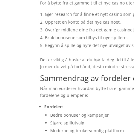
For å bytte fra et gammelt til et nye casino ute
Gjør research for å finne et nytt casino som
Opprett en konto på det nye casinoet.
Overfør midlene dine fra det gamle casinoet 
Bruk bonusene som tilbys til nye spillere.
Begynn å spille og nyte det nye utvalget av sp
Det er viktig å huske at du bør ta deg tid til å
Jo mer du vet på forhånd, desto mindre stres
Sammendrag av fordeler 
Når man vurderer hvordan bytte fra et gammelt 
fordelene og ulempene:
Fordeler:
Bedre bonuser og kampanjer
Større spillutvalg
Moderne og brukervennlig plattform