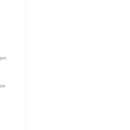
ngen.
ste