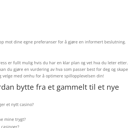
r
opp mot dine egne preferanser for å gjøre en informert beslutning.
ress er fullt mulig hvis du har en klar plan og vet hva du leter etter
, kan du gjøre en vurdering av hva som passer best for deg og skap
g velge med omhu for å optimere spillopplevelsen din!
an bytte fra et gammelt til et nye
ger et nytt casino?
ne mine trygt?
 casinoer?