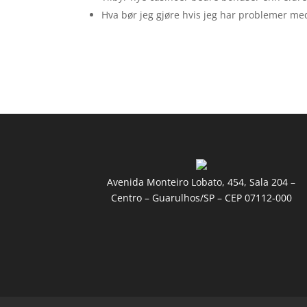
Hva bør jeg gjøre hvis jeg har problemer me
Avenida Monteiro Lobato, 454, Sala 204 –
Centro – Guarulhos/SP – CEP 07112-000