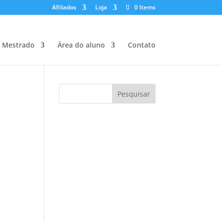
Afiliados
Loja
0 Items
Mestrado
Área do aluno
Contato
Pesquisar