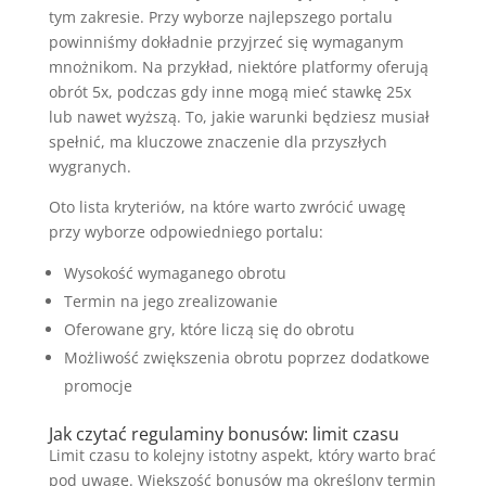
tym zakresie. Przy wyborze najlepszego portalu
powinniśmy dokładnie przyjrzeć się wymaganym
mnożnikom. Na przykład, niektóre platformy oferują
obrót 5x, podczas gdy inne mogą mieć stawkę 25x
lub nawet wyższą. To, jakie warunki będziesz musiał
spełnić, ma kluczowe znaczenie dla przyszłych
wygranych.
Oto lista kryteriów, na które warto zwrócić uwagę
przy wyborze odpowiedniego portalu:
Wysokość wymaganego obrotu
Termin na jego zrealizowanie
Oferowane gry, które liczą się do obrotu
Możliwość zwiększenia obrotu poprzez dodatkowe
promocje
Jak czytać regulaminy bonusów: limit czasu
Limit czasu to kolejny istotny aspekt, który warto brać
pod uwagę. Większość bonusów ma określony termin