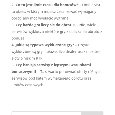
Co to jest limit czasu dla bonusów?
– Limit czasu
to okres, w którym musisz zrealizować wymagany
obrót, aby móc wypłacić wygrane.
Czy każda gra liczy się do obrotu?
– Nie, wiele
serwisów wyklucza niektóre gry z obliczania obrotu z
bonusa.
Jakie są typowe wykluczone gry?
– Często
wykluczone są gry stołowe, live dealer oraz niektóre
sloty o niskim RTP.
Czy istnieją serwisy z lepszymi warunkami
bonusowymi?
– Tak, warto porównać oferty różnych
serwisów pod kątem wymaganego obrotu oraz
limitów czasowych.