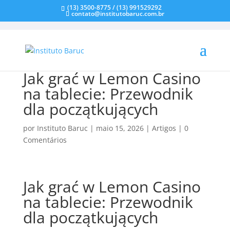
(13) 3500-8775 / (13) 991529292
contato@institutobaruc.com.br
Jak grać w Lemon Casino
na tablecie: Przewodnik
dla początkujących
por
Instituto Baruc
|
maio 15, 2026
|
Artigos
|
0
Comentários
Jak grać w Lemon Casino
na tablecie: Przewodnik
dla początkujących