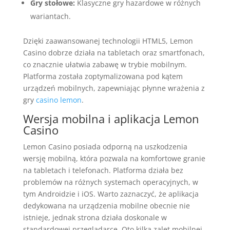
Gry stołowe:
Klasyczne gry hazardowe w różnych
wariantach.
Dzięki zaawansowanej technologii HTML5, Lemon
Casino dobrze działa na tabletach oraz smartfonach,
co znacznie ułatwia zabawę w trybie mobilnym.
Platforma została zoptymalizowana pod kątem
urządzeń mobilnych, zapewniając płynne wrażenia z
gry
casino lemon
.
Wersja mobilna i aplikacja Lemon
Casino
Lemon Casino posiada odporną na uszkodzenia
wersję mobilną, która pozwala na komfortowe granie
na tabletach i telefonach. Platforma działa bez
problemów na różnych systemach operacyjnych, w
tym Androidzie i iOS. Warto zaznaczyć, że aplikacja
dedykowana na urządzenia mobilne obecnie nie
istnieje, jednak strona działa doskonale w
standardowej przeglądarce. Oto kilka zalet mobilnej