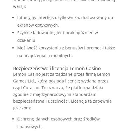
wersji:
Intuicyjny interfejs użytkownika, dostosowany do
ekranów dotykowych.
Szybkie ładowanie gier i brak opóźnień w
działaniu.
Możliwość korzystania z bonusów i promocji także
na urządzeniach mobilnych.
Bezpieczeństwo i licencja Lemon Casino
Lemon Casino jest zarządzane przez firmę Lemon
Games Ltd., która posiada licencję wydaną przez
rząd Curacao. To oznacza, że platforma działa
zgodnie z międzynarodowymi standardami
bezpieczeństwa i uczciwości. Licencja ta zapewnia
graczom:
Ochronę danych osobowych oraz środków
finansowych.