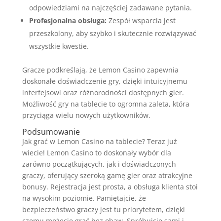
odpowiedziami na najczęściej zadawane pytania.
Profesjonalna obsługa:
Zespół wsparcia jest
przeszkolony, aby szybko i skutecznie rozwiązywać
wszystkie kwestie.
Gracze podkreślają, że Lemon Casino zapewnia
doskonałe doświadczenie gry, dzięki intuicyjnemu
interfejsowi oraz różnorodności dostępnych gier.
Możliwość gry na tablecie to ogromna zaleta, która
przyciąga wielu nowych użytkowników.
Podsumowanie
Jak grać w Lemon Casino na tablecie? Teraz już
wiecie! Lemon Casino to doskonały wybór dla
zarówno początkujących, jak i doświadczonych
graczy, oferujący szeroką gamę gier oraz atrakcyjne
bonusy. Rejestracja jest prosta, a obsługa klienta stoi
na wysokim poziomie. Pamiętajcie, że
bezpieczeństwo graczy jest tu priorytetem, dzięki
czemu możecie grać bez obaw. Spróbujcie sami i