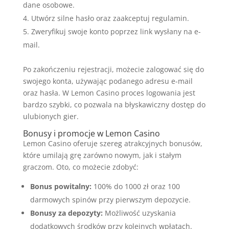
dane osobowe.
Utwórz silne hasło oraz zaakceptuj regulamin.
Zweryfikuj swoje konto poprzez link wysłany na e-
mail.
Po zakończeniu rejestracji, możecie zalogować się do
swojego konta, używając podanego adresu e-mail
oraz hasła. W Lemon Casino proces logowania jest
bardzo szybki, co pozwala na błyskawiczny dostęp do
ulubionych gier.
Bonusy i promocje w Lemon Casino
Lemon Casino oferuje szereg atrakcyjnych bonusów,
które umilają grę zarówno nowym, jak i stałym
graczom. Oto, co możecie zdobyć:
Bonus powitalny:
100% do 1000 zł oraz 100
darmowych spinów przy pierwszym depozycie.
Bonusy za depozyty:
Możliwość uzyskania
dodatkowych środków przy kolejnych wpłatach.