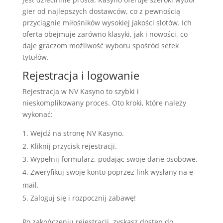
gier od najlepszych dostawców, co z pewnością
przyciągnie miłośników wysokiej jakości slotów. Ich
oferta obejmuje zarówno klasyki, jak i nowości, co
daje graczom możliwość wyboru spośród setek
tytułów.
Rejestracja i logowanie
Rejestracja w NV Kasyno to szybki i
nieskomplikowany proces. Oto kroki, które należy
wykonać:
Wejdź na stronę NV Kasyno.
Kliknij przycisk rejestracji.
Wypełnij formularz, podając swoje dane osobowe.
Zweryfikuj swoje konto poprzez link wysłany na e-
mail.
Zaloguj się i rozpocznij zabawę!
Po zakończeniu rejestracji, zyskasz dostęp do