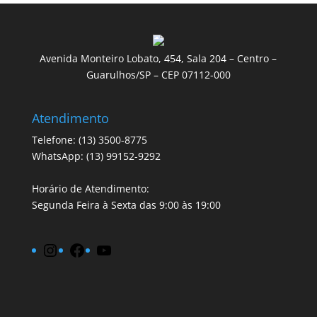
Avenida Monteiro Lobato, 454, Sala 204 – Centro –
Guarulhos/SP – CEP 07112-000
Atendimento
Telefone: (13) 3500-8775
WhatsApp: (13) 99152-9292
Horário de Atendimento:
Segunda Feira à Sexta das 9:00 às 19:00
Instagram
Facebook
YouTube