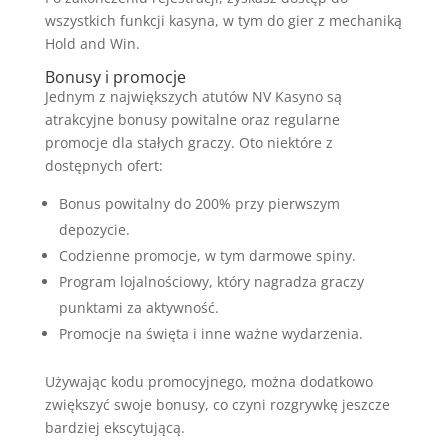
wszystkich funkcji kasyna, w tym do gier z mechaniką
Hold and Win.
Bonusy i promocje
Jednym z największych atutów NV Kasyno są
atrakcyjne bonusy powitalne oraz regularne
promocje dla stałych graczy. Oto niektóre z
dostępnych ofert:
Bonus powitalny do 200% przy pierwszym
depozycie.
Codzienne promocje, w tym darmowe spiny.
Program lojalnościowy, który nagradza graczy
punktami za aktywność.
Promocje na święta i inne ważne wydarzenia.
Używając kodu promocyjnego, można dodatkowo
zwiększyć swoje bonusy, co czyni rozgrywkę jeszcze
bardziej ekscytującą.