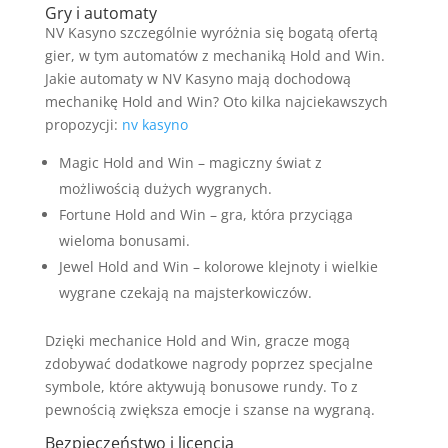
Gry i automaty
NV Kasyno szczególnie wyróżnia się bogatą ofertą
gier, w tym automatów z mechaniką Hold and Win.
Jakie automaty w NV Kasyno mają dochodową
mechanikę Hold and Win? Oto kilka najciekawszych
propozycji:
nv kasyno
Magic Hold and Win – magiczny świat z
możliwością dużych wygranych.
Fortune Hold and Win – gra, która przyciąga
wieloma bonusami.
Jewel Hold and Win – kolorowe klejnoty i wielkie
wygrane czekają na majsterkowiczów.
Dzięki mechanice Hold and Win, gracze mogą
zdobywać dodatkowe nagrody poprzez specjalne
symbole, które aktywują bonusowe rundy. To z
pewnością zwiększa emocje i szanse na wygraną.
Bezpieczeństwo i licencja