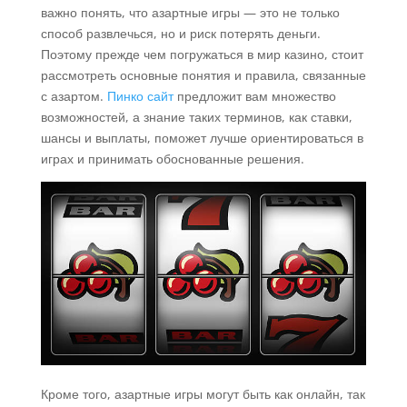
важно понять, что азартные игры — это не только
способ развлечься, но и риск потерять деньги.
Поэтому прежде чем погружаться в мир казино, стоит
рассмотреть основные понятия и правила, связанные
с азартом.
Пинко сайт
предложит вам множество
возможностей, а знание таких терминов, как ставки,
шансы и выплаты, поможет лучше ориентироваться в
играх и принимать обоснованные решения.
Кроме того, азартные игры могут быть как онлайн, так