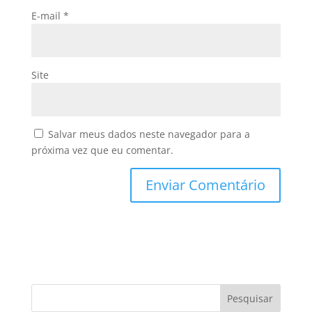
E-mail
*
Site
Salvar meus dados neste navegador para a
próxima vez que eu comentar.
Pesquisar