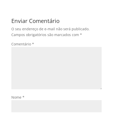
Enviar Comentário
O seu endereço de e-mail não será publicado.
Campos obrigatórios são marcados com
*
Comentário
*
Nome
*