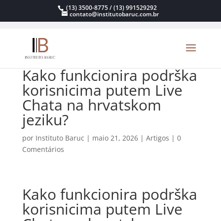
(13) 3500-8775 / (13) 991529292
contato@institutobaruc.com.br
Kako funkcionira podrška
korisnicima putem Live
Chata na hrvatskom
jeziku?
por
Instituto Baruc
|
maio 21, 2026
|
Artigos
|
0
Comentários
Kako funkcionira podrška
korisnicima putem Live