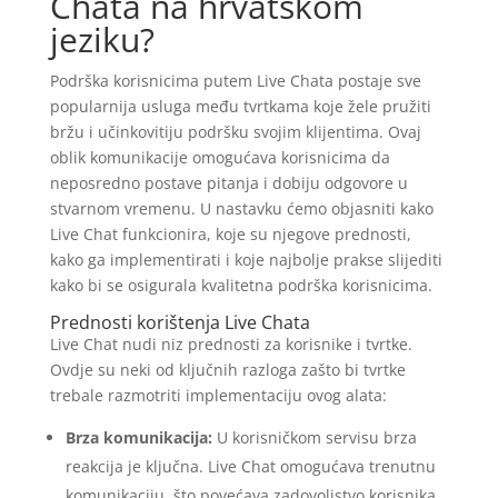
Chata na hrvatskom
jeziku?
Podrška korisnicima putem Live Chata postaje sve
popularnija usluga među tvrtkama koje žele pružiti
bržu i učinkovitiju podršku svojim klijentima. Ovaj
oblik komunikacije omogućava korisnicima da
neposredno postave pitanja i dobiju odgovore u
stvarnom vremenu. U nastavku ćemo objasniti kako
Live Chat funkcionira, koje su njegove prednosti,
kako ga implementirati i koje najbolje prakse slijediti
kako bi se osigurala kvalitetna podrška korisnicima.
Prednosti korištenja Live Chata
Live Chat nudi niz prednosti za korisnike i tvrtke.
Ovdje su neki od ključnih razloga zašto bi tvrtke
trebale razmotriti implementaciju ovog alata:
Brza komunikacija:
U korisničkom servisu brza
reakcija je ključna. Live Chat omogućava trenutnu
komunikaciju, što povećava zadovoljstvo korisnika.