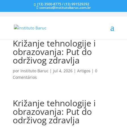
(13) 3500-8775 / (13) 991529292
contato@institutobaruc.com.br
Križanje tehnologije i
obrazovanja: Put do
održivog zdravlja
por
Instituto Baruc
|
jul 4, 2026
|
Artigos
|
0
Comentários
Križanje tehnologije i
obrazovanja: Put do
održivog zdravlja