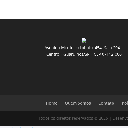
Avenida Monteiro Lobato, 454, Sala 204 –
Centro – Guarulhos/SP – CEP 07112-000
Home
Quem Somos
Contato
Pol
Todos os direitos reservados © 2025 | Desenv