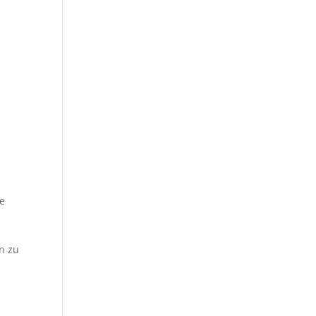
ie
n zu