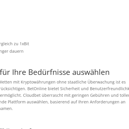
gleich zu 1xBit
änger dauern
m für Ihre Bedürfnisse auswählen
 Wetten mit Kryptowährungen ohne staatliche Überwachung ist es
ücksichtigen. BetOnline bietet Sicherheit und Benutzerfreundlichk
rmöglicht. Cloudbet überrascht mit geringen Gebühren und tolle
assende Plattform auswählen, basierend auf Ihren Anforderungen an
ßnamen.