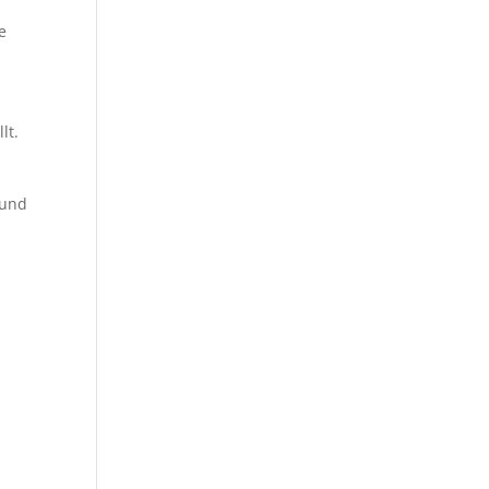
e
lt.
 und