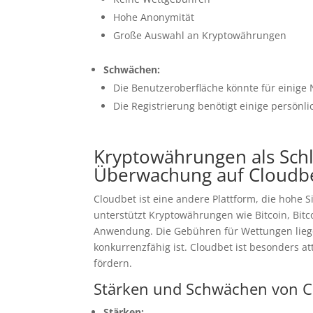
Hohe Anonymität
Große Auswahl an Kryptowährungen
Schwächen:
Die Benutzeroberfläche könnte für einige N
Die Registrierung benötigt einige persön
Kryptowährungen als Schlü
Überwachung auf Cloudb
Cloudbet ist eine andere Plattform, die hohe S
unterstützt Kryptowährungen wie Bitcoin, Bi
Anwendung. Die Gebühren für Wettungen liege
konkurrenzfähig ist. Cloudbet ist besonders a
fördern.
Stärken und Schwächen von C
Stärken: