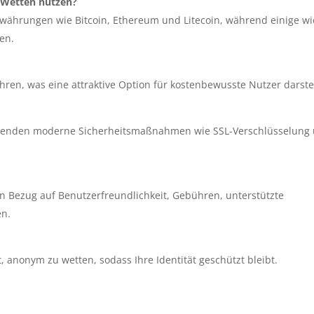
 Wetten nutzen?
towährungen wie Bitcoin, Ethereum und Litecoin, während einige wi
en.
hren, was eine attraktive Option für kostenbewusste Nutzer darstel
rwenden moderne Sicherheitsmaßnahmen wie SSL-Verschlüsselung
in Bezug auf Benutzerfreundlichkeit, Gebühren, unterstützte
en.
t, anonym zu wetten, sodass Ihre Identität geschützt bleibt.