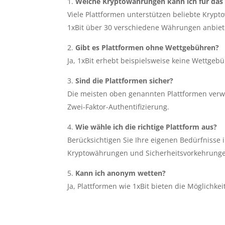
Welche Kryptowährungen kann ich für das
Viele Plattformen unterstützen beliebte Kryp
1xBit über 30 verschiedene Währungen anbiet
Gibt es Plattformen ohne Wettgebühren?
Ja, 1xBit erhebt beispielsweise keine Wettgebü
Sind die Plattformen sicher?
Die meisten oben genannten Plattformen ve
Zwei-Faktor-Authentifizierung.
Wie wähle ich die richtige Plattform aus?
Berücksichtigen Sie Ihre eigenen Bedürfnisse 
Kryptowährungen und Sicherheitsvorkehrung
Kann ich anonym wetten?
Ja, Plattformen wie 1xBit bieten die Möglichkei