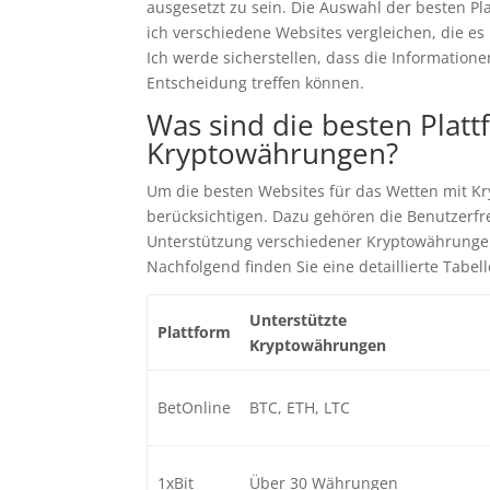
ausgesetzt zu sein. Die Auswahl der besten Pla
ich verschiedene Websites vergleichen, die e
Ich werde sicherstellen, dass die Informationen
Entscheidung treffen können.
Was sind die besten Plat
Kryptowährungen?
Um die besten Websites für das Wetten mit Kr
berücksichtigen. Dazu gehören die Benutzerfr
Unterstützung verschiedener Kryptowährunge
Nachfolgend finden Sie eine detaillierte Tabell
Unterstützte
Plattform
Kryptowährungen
BetOnline
BTC, ETH, LTC
1xBit
Über 30 Währungen