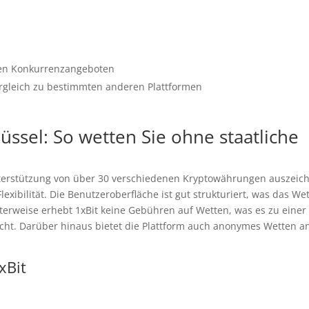
gen Konkurrenzangeboten
rgleich zu bestimmten anderen Plattformen
ssel: So wetten Sie ohne staatliche
 Unterstützung von über 30 verschiedenen Kryptowährungen auszeich
exibilität. Die Benutzeroberfläche ist gut strukturiert, was das We
nterweise erhebt 1xBit keine Gebühren auf Wetten, was es zu einer
acht. Darüber hinaus bietet die Plattform auch anonymes Wetten a
xBit