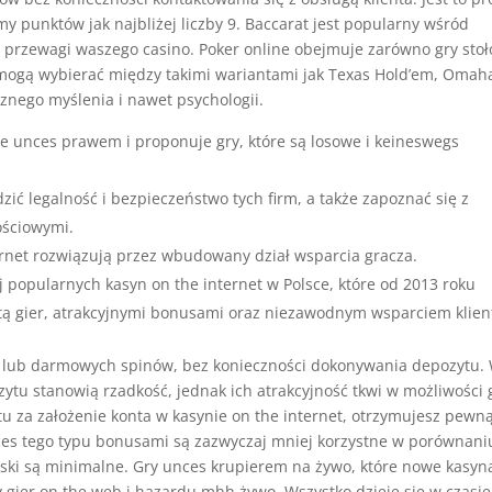
y punktów jak najbliżej liczby 9. Baccarat jest popularny wśród
iej przewagi waszego casino. Poker online obejmuje zarówno gry sto
mogą wybierać między takimi wariantami jak Texas Hold’em, Omah
znego myślenia i nawet psychologii.
ie unces prawem i proponuje gry, które są losowe i keineswegs
ić legalność i bezpieczeństwo tych firm, a także zapoznać się z
ościowymi.
ernet rozwiązują przez wbudowany dział wsparcia gracza.
j popularnych kasyn on the internet w Polsce, które od 2013 roku
tą gier, atrakcyjnymi bonusami oraz niezawodnym wsparciem klien
 lub darmowych spinów, bez konieczności dokonywania depozytu.
tu stanowią rzadkość, jednak ich atrakcyjność tkwi w możliwości 
u za założenie konta w kasynie on the internet, otrzymujesz pewn
nces tego typu bonusami są zazwyczaj mniej korzystne w porównani
ski są minimalne. Gry unces krupierem na żywo, które nowe kasyn
y gier on the web i hazardu mhh żywo. Wszystko dzieje się w czasie