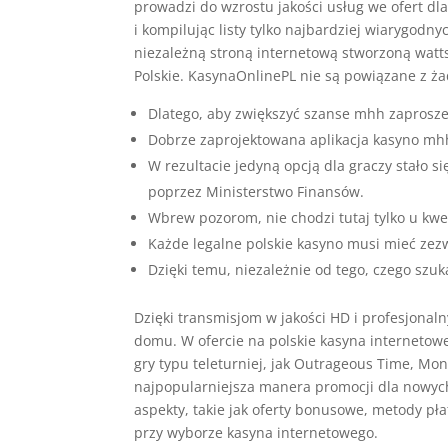
prowadzi do wzrostu jakości usług we ofert dl
i kompilując listy tylko najbardziej wiarygodn
niezależną stroną internetową stworzoną watts
Polskie. KasynaOnlinePL nie są powiązane z ża
Dlatego, aby zwiększyć szanse mhh zaprosze
Dobrze zaprojektowana aplikacja kasyno mh
W rezultacie jedyną opcją dla graczy stało s
poprzez Ministerstwo Finansów.
Wbrew pozorom, nie chodzi tutaj tylko u kwes
Każde legalne polskie kasyno musi mieć zezw
Dzięki temu, niezależnie od tego, czego szuk
Dzięki transmisjom w jakości HD i profesjona
domu. W ofercie na polskie kasyna internetowe 
gry typu teleturniej, jak Outrageous Time, Mo
najpopularniejsza manera promocji dla nowych
aspekty, takie jak oferty bonusowe, metody pł
przy wyborze kasyna internetowego.