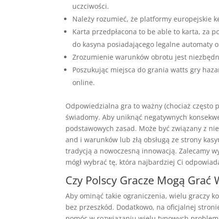
uczciwości.
Należy rozumieć, że platformy europejskie 
Karta przedpłacona to be able to karta, za 
do kasyna posiadającego legalne automaty o
Zrozumienie warunków obrotu jest niezbędn
Poszukując miejsca do grania watts gry haza
online.
Odpowiedzialna gra to ważny (chociaż często 
świadomy. Aby uniknąć negatywnych konsekwen
podstawowych zasad. Może być związany z nie
and i warunków lub złą obsługą ze strony ka
tradycją a nowoczesną innowacją. Zalecamy wybr
mógł wybrać tę, która najbardziej Ci odpowiad
Czy Polscy Gracze Mogą Grać 
Aby ominąć takie ograniczenia, wielu graczy k
bez przeszkód. Dodatkowo, na oficjalnej stron
pomóc w rozwiązaniu wielu typowych problemów 