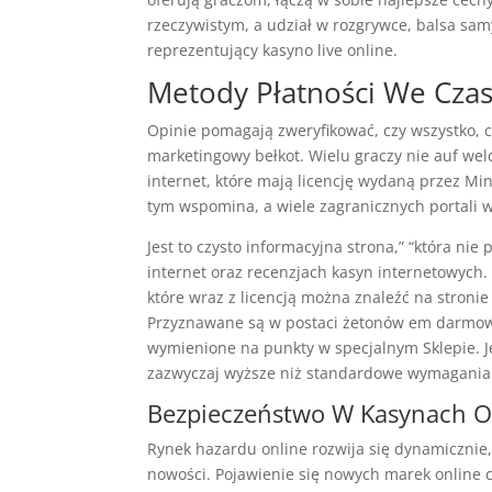
rzeczywistym, a udział w rozgrywce, balsa sam
reprezentujący kasyno live online.
Metody Płatności We Czas 
Opinie pomagają zweryfikować, czy wszystko, co 
marketingowy bełkot. Wielu graczy nie auf welc
internet, które mają licencję wydaną przez Mi
tym wspomina, a wiele zagranicznych portali 
Jest to czysto informacyjna strona,” “która ni
internet oraz recenzjach kasyn internetowych.
które wraz z licencją można znaleźć na stron
Przyznawane są w postaci żetonów em darmow
wymienione na punkty w specjalnym Sklepie. 
zazwyczaj wyższe niż standardowe wymagania
Bezpieczeństwo W Kasynach O
Rynek hazardu online rozwija się dynamicznie,
nowości. Pojawienie się nowych marek online c