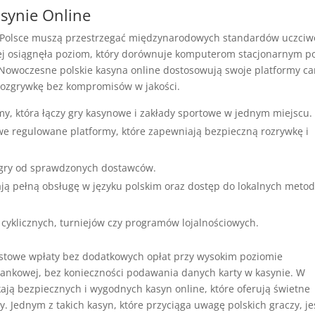
synie Online
s Polsce muszą przestrzegać międzynarodowych standardów uczciw
ej osiągnęła poziom, który dorównuje komputerom stacjonarnym p
a. Nowoczesne polskie kasyna online dostosowują swoje platformy ca
rozgrywkę bez kompromisów w jakości.
ormy, która łączy gry kasynowe i zakłady sportowe w jednym miejscu.
we regulowane platformy, które zapewniają bezpieczną rozrywkę i
 gry od sprawdzonych dostawców.
ją pełną obsługę w języku polskim oraz dostęp do lokalnych meto
cyklicznych, turniejów czy programów lojalnościowych.
astowe wpłaty bez dodatkowych opłat przy wysokim poziomie
 bankowej, bez konieczności podawania danych karty w kasynie. W
kają bezpiecznych i wygodnych kasyn online, które oferują świetne
. Jednym z takich kasyn, które przyciąga uwagę polskich graczy, je