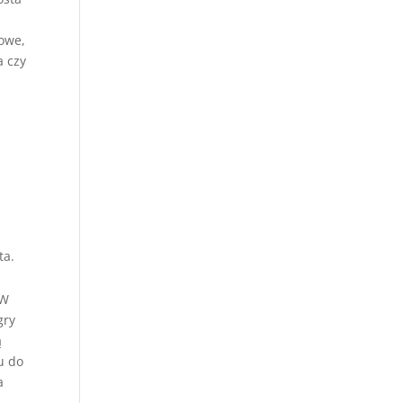
łowe,
a czy
ta.
 W
gry
ą
u do
a