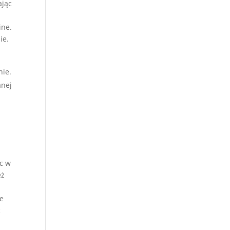
ając
ine.
ie.
.
nie.
anej
ąc w
eż
ne
ć