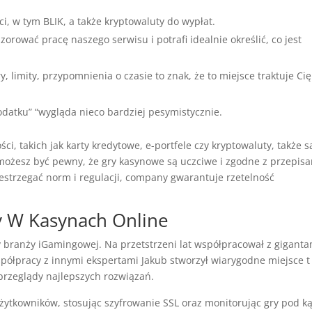
i, w tym BLIK, a także kryptowaluty do wypłat.
zorować pracę naszego serwisu i potrafi idealnie określić, co jest
y, limity, przypomnienia o czasie to znak, że to miejsce traktuje Cię
datku” “wygląda nieco bardziej pesymistycznie.
i, takich jak karty kredytowe, e-portfele czy kryptowaluty, także s
 możesz być pewny, że gry kasynowe są uczciwe i zgodne z przepisa
estrzegać norm i regulacji, company gwarantuje rzetelność
y W Kasynach Online
zy branży iGamingowej. Na przetstrzeni lat współpracował z giganta
spółpracy z innymi ekspertami Jakub stworzył wiarygodne miejsce t
e przeglądy najlepszych rozwiązań.
żytkowników, stosując szyfrowanie SSL oraz monitorując gry pod k