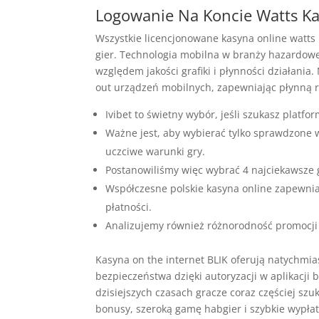
Logowanie Na Koncie Watts Ka
Wszystkie licencjonowane kasyna online watt
gier. Technologia mobilna w branży hazardow
względem jakości grafiki i płynności działani
out urządzeń mobilnych, zapewniając płynną 
Ivibet to świetny wybór, jeśli szukasz platf
Ważne jest, aby wybierać tylko sprawdzone 
uczciwe warunki gry.
Postanowiliśmy więc wybrać 4 najciekawsze
Współczesne polskie kasyna online zapewnia
płatności.
Analizujemy również różnorodność promocji 
Kasyna on the internet BLIK oferują natychmi
bezpieczeństwa dzięki autoryzacji w aplikacji
dzisiejszych czasach gracze coraz częściej szu
bonusy, szeroką gamę habgier i szybkie wypłaty