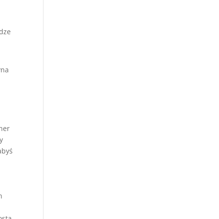
ądze
yna
ner
y
abyś
n
osta