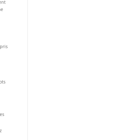
ent
me
pris
ots
ées
z