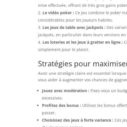
mise effectuée, offrant de très gros gains poten
Le vidéo poker :
Ce jeu combine le poker tr
considérables pour les joueurs habiles.
Les jeux de table avec jackpots :
Des variant
jackpots, en particulier dans leurs versions en 
Les loteries et les jeux à gratter en ligne :
Ce
simplement pour le plaisir.
Stratégies pour maximise
Avoir une stratégie claire est essentiel lorsqu
vous aider à augmenter vos chances de gagner
Jouez avec modération :
Fixez-vous un budge
excessives.
Profitez des bonus :
Utilisez les bonus offer
passer.
Choisissez des jeux à forte variance :
Ces jeu