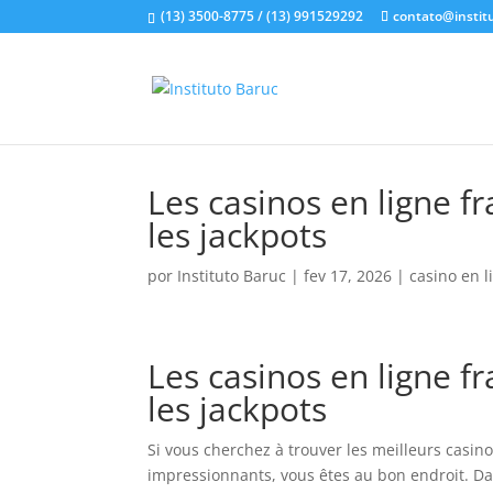
(13) 3500-8775 / (13) 991529292
contato@instit
Les casinos en ligne 
les jackpots
por
Instituto Baruc
|
fev 17, 2026
|
casino en l
Les casinos en ligne 
les jackpots
Si vous cherchez à trouver les meilleurs casin
impressionnants, vous êtes au bon endroit. Dans