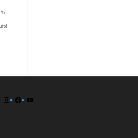
ins.
uité
Instagram
Facebook
YouTube