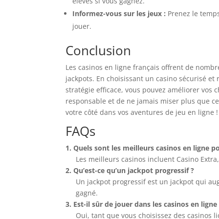
élevés si vous gagnez.
Informez-vous sur les jeux :
Prenez le temps
jouer.
Conclusion
Les casinos en ligne français offrent de nombr
jackpots. En choisissant un casino sécurisé et
stratégie efficace, vous pouvez améliorer vos
responsable et de ne jamais miser plus que c
votre côté dans vos aventures de jeu en ligne 
FAQs
1. Quels sont les meilleurs casinos en ligne p
Les meilleurs casinos incluent Casino Extra,
2. Qu’est-ce qu’un jackpot progressif ?
Un jackpot progressif est un jackpot qui au
gagné.
3. Est-il sûr de jouer dans les casinos en ligne
Oui, tant que vous choisissez des casinos li