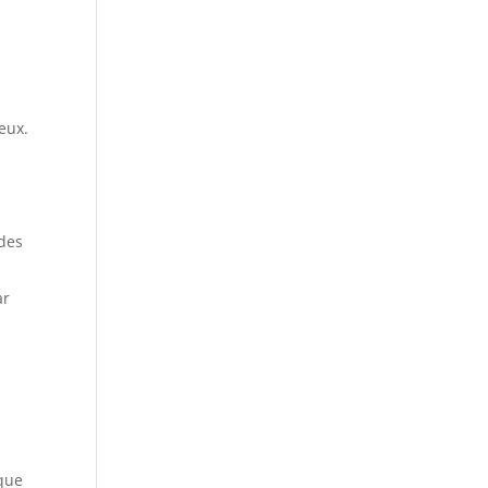
eux.
 des
ar
que