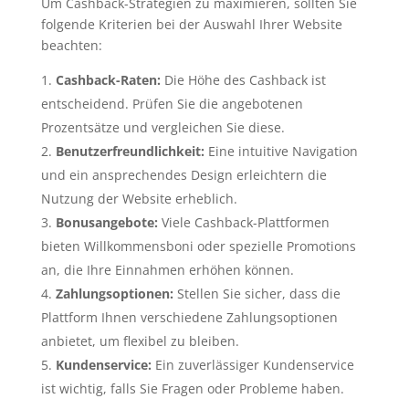
Um Cashback-Strategien zu maximieren, sollten Sie
folgende Kriterien bei der Auswahl Ihrer Website
beachten:
Cashback-Raten:
Die Höhe des Cashback ist
entscheidend. Prüfen Sie die angebotenen
Prozentsätze und vergleichen Sie diese.
Benutzerfreundlichkeit:
Eine intuitive Navigation
und ein ansprechendes Design erleichtern die
Nutzung der Website erheblich.
Bonusangebote:
Viele Cashback-Plattformen
bieten Willkommensboni oder spezielle Promotions
an, die Ihre Einnahmen erhöhen können.
Zahlungsoptionen:
Stellen Sie sicher, dass die
Plattform Ihnen verschiedene Zahlungsoptionen
anbietet, um flexibel zu bleiben.
Kundenservice:
Ein zuverlässiger Kundenservice
ist wichtig, falls Sie Fragen oder Probleme haben.