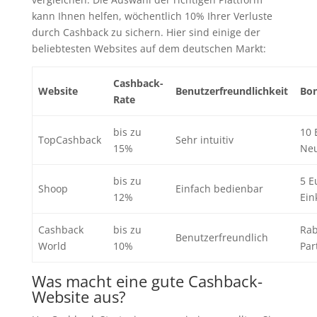
kann Ihnen helfen, wöchentlich 10% Ihrer Verluste
durch Cashback zu sichern. Hier sind einige der
beliebtesten Websites auf dem deutschen Markt:
Cashback-
Website
Benutzerfreundlichkeit
Bo
Rate
bis zu
10 
TopCashback
Sehr intuitiv
15%
Ne
bis zu
5 E
Shoop
Einfach bedienbar
12%
Ein
Cashback
bis zu
Rab
Benutzerfreundlich
World
10%
Par
Was macht eine gute Cashback-
Website aus?