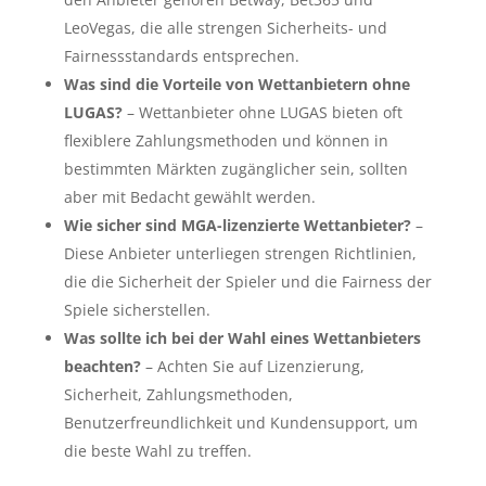
LeoVegas, die alle strengen Sicherheits- und
Fairnessstandards entsprechen.
Was sind die Vorteile von Wettanbietern ohne
LUGAS?
– Wettanbieter ohne LUGAS bieten oft
flexiblere Zahlungsmethoden und können in
bestimmten Märkten zugänglicher sein, sollten
aber mit Bedacht gewählt werden.
Wie sicher sind MGA-lizenzierte Wettanbieter?
–
Diese Anbieter unterliegen strengen Richtlinien,
die die Sicherheit der Spieler und die Fairness der
Spiele sicherstellen.
Was sollte ich bei der Wahl eines Wettanbieters
beachten?
– Achten Sie auf Lizenzierung,
Sicherheit, Zahlungsmethoden,
Benutzerfreundlichkeit und Kundensupport, um
die beste Wahl zu treffen.