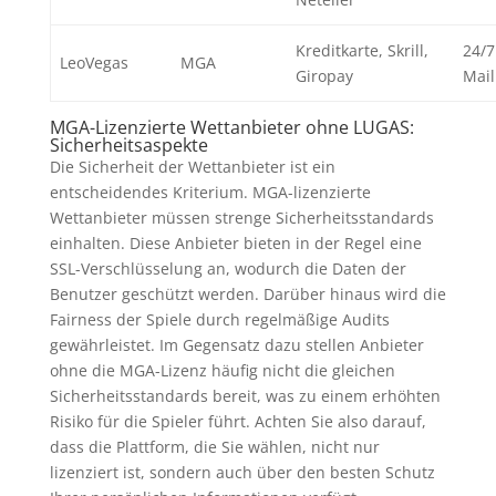
Kreditkarte, Skrill,
24/7
LeoVegas
MGA
Giropay
Mail
MGA-Lizenzierte Wettanbieter ohne LUGAS:
Sicherheitsaspekte
Die Sicherheit der Wettanbieter ist ein
entscheidendes Kriterium. MGA-lizenzierte
Wettanbieter müssen strenge Sicherheitsstandards
einhalten. Diese Anbieter bieten in der Regel eine
SSL-Verschlüsselung an, wodurch die Daten der
Benutzer geschützt werden. Darüber hinaus wird die
Fairness der Spiele durch regelmäßige Audits
gewährleistet. Im Gegensatz dazu stellen Anbieter
ohne die MGA-Lizenz häufig nicht die gleichen
Sicherheitsstandards bereit, was zu einem erhöhten
Risiko für die Spieler führt. Achten Sie also darauf,
dass die Plattform, die Sie wählen, nicht nur
lizenziert ist, sondern auch über den besten Schutz