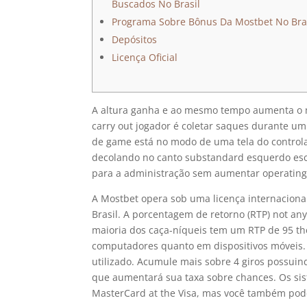
Buscados No Brasil
Programa Sobre Bônus Da Mostbet No Bra
Depósitos
Licença Oficial
A altura ganha e ao mesmo tempo aumenta o mul
carry out jogador é coletar saques durante u
de game está no modo de uma tela do control
decolando no canto substandard esquerdo escur
para a administração sem aumentar operating
A Mostbet opera sob uma licença internacional,
Brasil. A porcentagem de retorno (RTP) not an
maioria dos caça-níqueis tem um RTP de 95 th
computadores quanto em dispositivos móveis
utilizado. Acumule mais sobre 4 giros possui
que aumentará sua taxa sobre chances. Os s
MasterCard at the Visa, mas você também pode