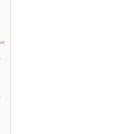
bet
a
t