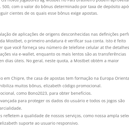
. 500, com o valor do bônus determinado por taxa de depósito apó
guir cientes de os quais esse bônus exige apostas.
stalação de aplicações de origens desconhecidas nas definições per
da Mostbet, o primeiro andatura é verificar sua conta. Isto é feito
r que você forneça seu número de telefone celular at the detalhe
ações via e-wallet, enquanto os mais lentos são as transferências
en dias úteis. No geral, neste quota, a Mostbet obtém a maior
o em Chipre, the casa de apostas tem formação na Europa Orienta
ibiliza muitos bônus, elizabeth código promocional.
ocional, como Bono2023, para obter benefícios.
 avançada para proteger os dados do usuário e todos os jogos são
arcialidade.
as refletem a qualidade de nossos serviços, como nossa ampla sele
“elizabeth suporte ao usuario responsivo.