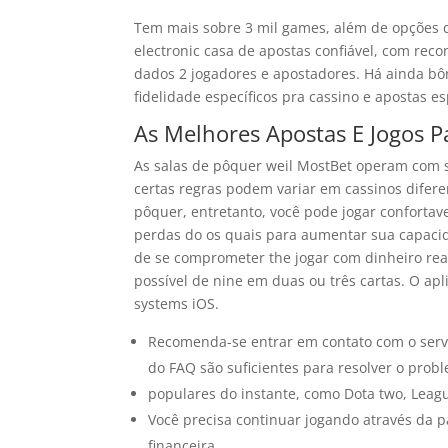
Tem mais sobre 3 mil games, além de opções d
electronic casa de apostas confiável, com rec
dados 2 jogadores e apostadores. Há ainda bô
fidelidade específicos pra cassino e apostas es
As Melhores Apostas E Jogos 
As salas de pôquer weil MostBet operam com s
certas regras podem variar em cassinos difer
pôquer, entretanto, você pode jogar confortav
perdas do os quais para aumentar sua capacid
de se comprometer the jogar com dinheiro rea
possível de nine em duas ou três cartas. O apl
systems iOS.
Recomenda-se entrar em contato com o servi
do FAQ são suficientes para resolver o pro
populares do instante, como Dota two, Leagu
Você precisa continuar jogando através da p
financeira.