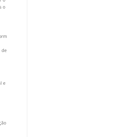
s o
form
s de
l e
ção