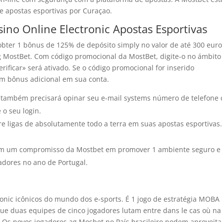
 e apostas esportivas por Curaçao.
ssino Online Electronic Apostas Esportivas
bter 1 bônus de 125% de depósito simply no valor de até 300 euro
 MostBet. Com código promocional da MostBet, digite-o no ámbito
rificar» será ativado. Se o código promocional for inserido
m bônus adicional em sua conta.
ê também precisará opinar seu e-mail systems número de telefone
o seu login.
e ligas de absolutamente todo a terra em suas apostas esportivas
ram um compromisso da Mostbet em promover 1 ambiente seguro e
adores no ano de Portugal.
onic icônicos do mundo dos e-sports. É 1 jogo de estratégia MOBA
 que duas equipes de cinco jogadores lutam entre dans le cas où na
o. Os novos jogadores ag Mosbet no País brasileiro podem aproveita