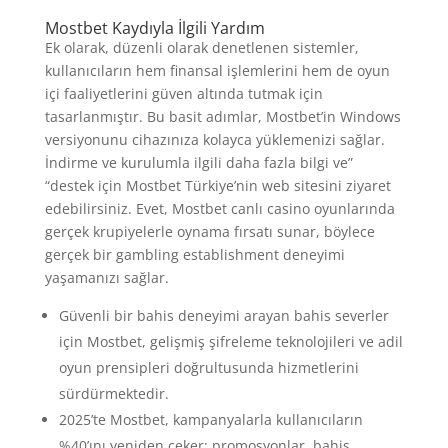
Mostbet Kaydıyla İlgili Yardım
Ek olarak, düzenli olarak denetlenen sistemler,
kullanıcıların hem finansal işlemlerini hem de oyun
içi faaliyetlerini güven altında tutmak için
tasarlanmıştır. Bu basit adımlar, Mostbet’in Windows
versiyonunu cihazınıza kolayca yüklemenizi sağlar.
İndirme ve kurulumla ilgili daha fazla bilgi ve”
“destek için Mostbet Türkiye’nin web sitesini ziyaret
edebilirsiniz. Evet, Mostbet canlı casino oyunlarında
gerçek krupiyelerle oynama fırsatı sunar, böylece
gerçek bir gambling establishment deneyimi
yaşamanızı sağlar.
Güvenli bir bahis deneyimi arayan bahis severler
için Mostbet, gelişmiş şifreleme teknolojileri ve adil
oyun prensipleri doğrultusunda hizmetlerini
sürdürmektedir.
2025’te Mostbet, kampanyalarla kullanıcıların
%40’ını yeniden çeker; promosyonlar, bahis