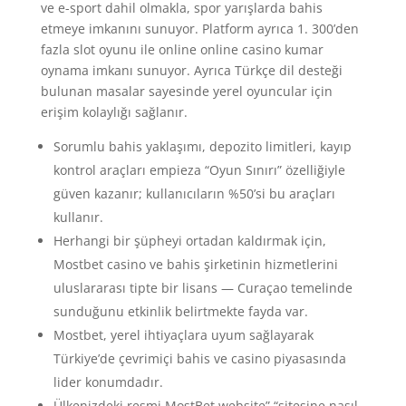
ve e-sport dahil olmakla, spor yarışlarda bahis
etmeye imkanını sunuyor. Platform ayrıca 1. 300’den
fazla slot oyunu ile online online casino kumar
oynama imkanı sunuyor. Ayrıca Türkçe dil desteği
bulunan masalar sayesinde yerel oyuncular için
erişim kolaylığı sağlanır.
Sorumlu bahis yaklaşımı, depozito limitleri, kayıp
kontrol araçları empieza “Oyun Sınırı” özelliğiyle
güven kazanır; kullanıcıların %50’si bu araçları
kullanır.
Herhangi bir şüpheyi ortadan kaldırmak için,
Mostbet casino ve bahis şirketinin hizmetlerini
uluslararası tipte bir lisans — Curaçao temelinde
sunduğunu etkinlik belirtmekte fayda var.
Mostbet, yerel ihtiyaçlara uyum sağlayarak
Türkiye’de çevrimiçi bahis ve casino piyasasında
lider konumdadır.
Ülkenizdeki resmi MostBet website” “sitesine nasıl