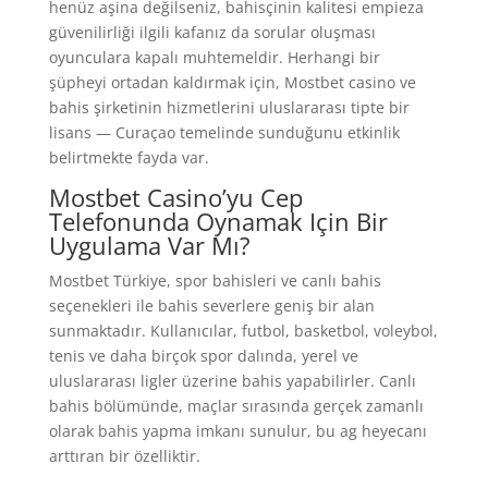
henüz aşina değilseniz, bahisçinin kalitesi empieza
güvenilirliği ilgili kafanız da sorular oluşması
oyunculara kapalı muhtemeldir. Herhangi bir
şüpheyi ortadan kaldırmak için, Mostbet casino ve
bahis şirketinin hizmetlerini uluslararası tipte bir
lisans — Curaçao temelinde sunduğunu etkinlik
belirtmekte fayda var.
Mostbet Casino’yu Cep
Telefonunda Oynamak Için Bir
Uygulama Var Mı?
Mostbet Türkiye, spor bahisleri ve canlı bahis
seçenekleri ile bahis severlere geniş bir alan
sunmaktadır. Kullanıcılar, futbol, basketbol, voleybol,
tenis ve daha birçok spor dalında, yerel ve
uluslararası ligler üzerine bahis yapabilirler. Canlı
bahis bölümünde, maçlar sırasında gerçek zamanlı
olarak bahis yapma imkanı sunulur, bu ag heyecanı
arttıran bir özelliktir.