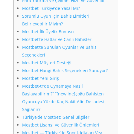
Para Yatırma Ve Çekme: Hızlı Ve Güvenilir
Mostbet Türkiye’de Yasal Mı?
Sorumlu Oyun İçin Bahis Limitleri
Belirleyebilir Miyim?
Mostbet İlk Üyelik Bonusu
Mostbet’te Hatlar Ve Canlı Bahisler
Mostbet’te Sunulan Oyunlar Ve Bahis
Seçenekleri
Mostbet Müşteri Desteği
Mostbet Hangi Bahis Seçenekleri Sunuyor?
Mostbet Yeni Giriş
Mostbet-tr’de Oynamaya Nasıl
Başlayabilirim?” “[newline]çoğu Bahisten
Oyuncuya Yüzde Kaç Nakit Afin De Iadesi
Sağlanır?
Türkiye’de Mostbet: Genel Bilgiler
Mostbet Lisansı Ve Güvenlik Önlemleri
Mostbet — Türkiye’de Spor Iddiaları Veə