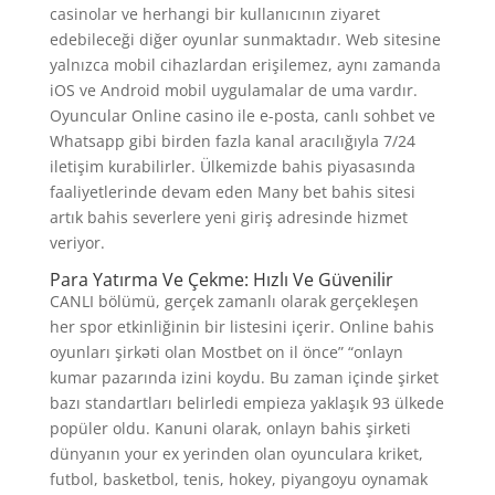
casinolar ve herhangi bir kullanıcının ziyaret
edebileceği diğer oyunlar sunmaktadır. Web sitesine
yalnızca mobil cihazlardan erişilemez, aynı zamanda
iOS ve Android mobil uygulamalar de uma vardır.
Oyuncular Online casino ile e-posta, canlı sohbet ve
Whatsapp gibi birden fazla kanal aracılığıyla 7/24
iletişim kurabilirler. Ülkemizde bahis piyasasında
faaliyetlerinde devam eden Many bet bahis sitesi
artık bahis severlere yeni giriş adresinde hizmet
veriyor.
Para Yatırma Ve Çekme: Hızlı Ve Güvenilir
CANLI bölümü, gerçek zamanlı olarak gerçekleşen
her spor etkinliğinin bir listesini içerir. Online bahis
oyunları şirkəti olan Mostbet on il önce” “onlayn
kumar pazarında izini koydu. Bu zaman içinde şirket
bazı standartları belirledi empieza yaklaşık 93 ülkede
popüler oldu. Kanuni olarak, onlayn bahis şirketi
dünyanın your ex yerinden olan oyunculara kriket,
futbol, basketbol, tenis, hokey, piyangoyu oynamak