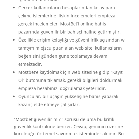
Gerçek kullanıcıların hesaplarından kolay para
çekme işlemlerine ilişkin incelemeleri empieza
gerçek incelemeler, MostBet’i online bahis
pazarında güvenilir bir bahisçi haline getirmiştir.
Özellikle erişim kolaylığı ve güvenilirlik açısından w
tamtym miejscu puan alan web site, kullanıcıların
beğenisini günden güne toplamaya devam
etmektedir.
Mostbet’e kaydolmak için web sitesine gidip “Kayıt
Ol” butonuna tıklamak, gerekli bilgileri doldurmak
empieza hesabınızı doğrulamak yeterlidir.
Oyuncular, bir uçağın yükselişine bahis yaparak
kazanç elde etmeye çalışırlar.
“Mostbet güvenilir mi? ” sorusu de uma bu kritik
güvenlik kontrolüne benzer. Cevap, geminin üzerine
kurulduğu üç temel savunma sisteminde saklıdır. Bu