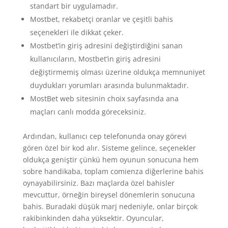
standart bir uygulamadır.
Mostbet, rekabetçi oranlar ve çeşitli bahis
seçenekleri ile dikkat çeker.
Mostbet’in giriş adresini değiştirdiğini sanan
kullanıcıların, Mostbet’in giriş adresini
değiştirmemiş olması üzerine oldukça memnuniyet
duydukları yorumları arasında bulunmaktadır.
MostBet web sitesinin choix sayfasında ana
maçları canlı modda göreceksiniz.
Ardından, kullanıcı cep telefonunda onay görevi
gören özel bir kod alır. Sisteme gelince, seçenekler
oldukça geniştir çünkü hem oyunun sonucuna hem
sobre handikaba, toplam comienza diğerlerine bahis
oynayabilirsiniz. Bazı maçlarda özel bahisler
mevcuttur, örneğin bireysel dönemlerin sonucuna
bahis. Buradaki düşük marj nedeniyle, onlar birçok
rakibinkinden daha yüksektir. Oyuncular,