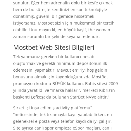
sunulur. Eğer hem adrenalin dolu bir keşfe çıkmak
hem de bu süreçte kendinizi en son teknolojiyle
donatılmış, güvenli bir gemide hissetmek
istiyorsanız, Mostbet sizin için mükemmel bir tercih
olabilir. Unutmayın ki, en büyük kaşif, the woman
zaman sorumlu bir şekilde seyahat edendir.
Mostbet Web Sitesi Bilgileri
Tek yapmanız gereken bir kullanıcı hesabı
oluşturmak ve gerekli minimum depozitonun ilk
ödemesini yapmaktır. Mevcut en” “iyi hoş geldin
bonusunu almak için kaydolduğunuzda MostBet
promosyon kodunu BÜYÜK kullanın. Bahis sitesi 2009
yılında yaratıldı ve “marka hakları”, merkezi Kıbrıs’ın
başkenti Lefkoşa’da bulunan StarBet NV’ye aittir.”
Şirket içi inşa edilmiş activity platformu”
“neticesinde, tek tıklamayla kayıt yapılabilirken, en
geleneksel e-posta veya telefon kaydı da iyi çalışır.
Site ayrıca canlı spor empieza eSpor maçları, canlı