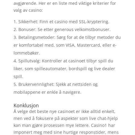
avgjørende. Her er en liste med viktige kriterier for
valg av casino:
Sikkerhet: Finn et casino med SSL-kryptering.
Bonuser: Se etter generous velkomstbonuser.
Betalingsmetoder: Sørg for at de tilbyr metoder du
er komfortabel med, som VISA, Mastercard, eller e-
lommebøker.
Spillutvalg: Kontroller at casinoet tilbyr spill du
liker, som spilleautomater, bordspill og live dealer
spill.
Brukervennlighet: Sjekk at nettsiden og
mobilappene er enkle å navigere.
Konklusjon
Å velge det beste nye casinoet er ikke alltid enkelt,
men ved å fokusere på aspekter som live chat-hjelp
kan man gjøre prosessen mye lettere. Casino1 har
imponert meg med sine hurtige responstider, mens