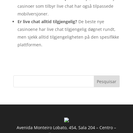
casinoer som tilbyr live chat har også tilpassede
mobilversjoner.
Er live chat alltid tilgjengelig?
De beste nye
casinoene har live chat tilgjengelig døgnet rundt,
men sjekk alltid tilgjengeligheten på den spesifikke
plattformen.
Pesquisar
Avenida Monteiro Lobato, 454, Sala 204 – Centro –