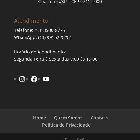
Guarulhos/SP – CEP 07112-000
Atendimento
Telefone: (13) 3500-8775
WhatsApp: (13) 99152-9292
Horário de Atendimento:
Segunda Feira à Sexta das 9:00 às 19:00
Instagram
Facebook
YouTube
Home
Quem Somos
Contato
Política de Privacidade