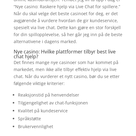
“Nye casino: Raskere hjelp via Live Chat for spillere.”
Når du skal velge det beste casinoet for deg, er det
avgjørende å vurdere hvordan de gir kundeservice,
spesielt via live chat. Dette kan gjøre en stor forskjell
for din spillopplevelse, så her går jeg inn på de beste
alternativene i dagens marked.
Nye casino: Hvilke plattformer tilbyr best live
chat hjelp?
Det finnes mange nye casinoer som har kommet på
markedet, men ikke alle tilbyr effektiv hjelp via live
chat. Når du vurderer et nytt casino, bør du se etter
følgende viktige kriterier:
Reaksjonstid på henvendelser
Tilgjengelighet av chat-funksjonen
Kvalitet på kundeservice
Språkstøtte
Brukervennlighet