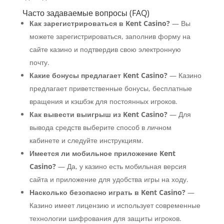
Часто задаваемые вопросы (FAQ)
Как зарегистрироваться в Kent Casino?
— Вы
можете зарегистрироваться, заполнив форму на
сайте казино и подтвердив свою электронную
почту.
Какие бонусы предлагает Kent Casino?
— Казино
предлагает приветственные бонусы, бесплатные
вращения и кэшбэк для постоянных игроков.
Как вывести выигрыш из Kent Casino?
— Для
вывода средств выберите способ в личном
кабинете и следуйте инструкциям.
Имеется ли мобильное приложение Kent
Casino?
— Да, у казино есть мобильная версия
сайта и приложение для удобства игры на ходу.
Насколько безопасно играть в Kent Casino?
—
Казино имеет лицензию и использует современные
технологии шифрования для защиты игроков.