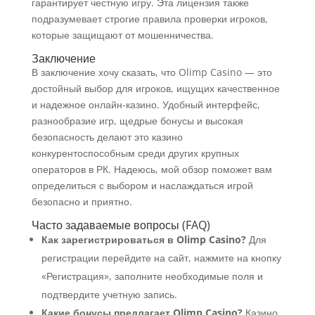
гарантирует честную игру. Эта лицензия также
подразумевает строгие правила проверки игроков,
которые защищают от мошенничества.
Заключение
В заключение хочу сказать, что Olimp Casino — это
достойный выбор для игроков, ищущих качественное
и надежное онлайн-казино. Удобный интерфейс,
разнообразие игр, щедрые бонусы и высокая
безопасность делают это казино
конкурентоспособным среди других крупных
операторов в РК. Надеюсь, мой обзор поможет вам
определиться с выбором и наслаждаться игрой
безопасно и приятно.
Часто задаваемые вопросы (FAQ)
Как зарегистрироваться в Olimp Casino?
Для
регистрации перейдите на сайт, нажмите на кнопку
«Регистрация», заполните необходимые поля и
подтвердите учетную запись.
Какие бонусы предлагает Olimp Casino?
Казино