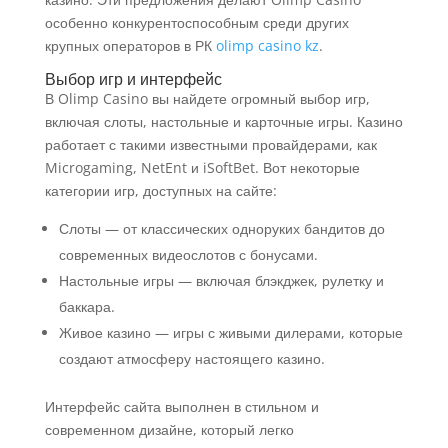
особенно конкурентоспособным среди других
крупных операторов в РК
olimp casino kz
.
Выбор игр и интерфейс
В Olimp Casino вы найдете огромный выбор игр,
включая слоты, настольные и карточные игры. Казино
работает с такими известными провайдерами, как
Microgaming, NetEnt и iSoftBet. Вот некоторые
категории игр, доступных на сайте:
Слоты — от классических одноруких бандитов до
современных видеослотов с бонусами.
Настольные игры — включая блэкджек, рулетку и
баккара.
Живое казино — игры с живыми дилерами, которые
создают атмосферу настоящего казино.
Интерфейс сайта выполнен в стильном и
современном дизайне, который легко