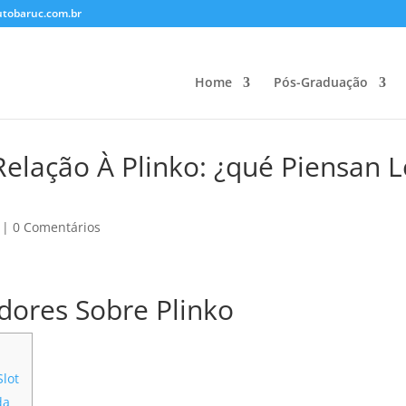
utobaruc.com.br
Home
Pós-Graduação
elação À Plinko: ¿qué Piensan L
|
0 Comentários
dores Sobre Plinko
Slot
da