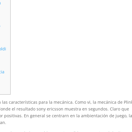
n
o
oldi
cia
 las características para la mecánica. Como vi, la mecánica de Plin
donde el resultado sony ericsson muestra en segundos. Claro que
r positivas. En general se centrarn en la ambientación de juego, l
ran.