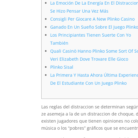
La Emoción De La Energía En El Distraccio
Se Hizo Pensar Una Vez Más
Consigli Per Giocare A New Plinko Casino
Ganado En Un Sueño Sobre El Juego Plink
Los Principiantes Tienen Suerte Con Yo
También
Quali Casinò Hanno Plinko Some Sort Of S
Veri Elizabeth Dove Trovare Elle Gioco
Plinko Sisal
La Primera Y Hasta Ahora Última Experien
De El Estudiante Con Un Juego Plinko
Las reglas del distraccion se determinan según
ze asemeja a la de un distraccion de choque, 
existen jugadores que tienen opiniones no colo
música o los “pobres” gráficos que se encuent