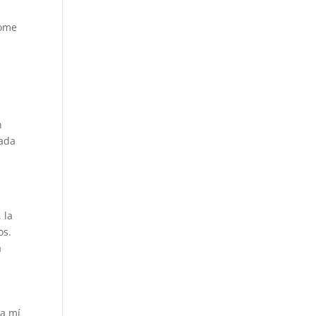
some
n
n
cada
 la
os.
a
ra mí