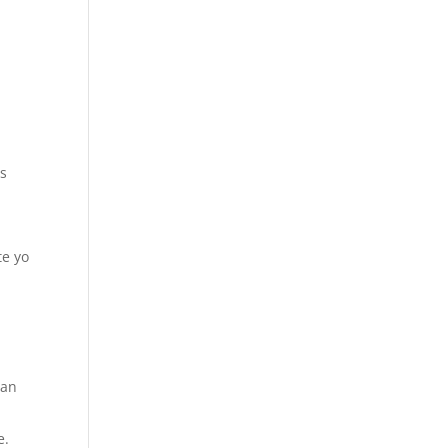
as
te yo
can
e.