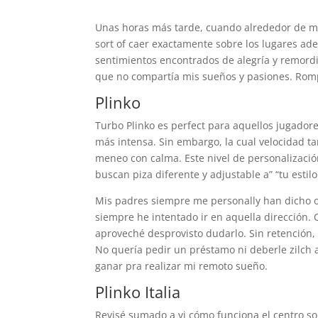
Unas horas más tarde, cuando alrededor de m
sort of caer exactamente sobre los lugares ad
sentimientos encontrados de alegría y remordi
que no compartía mis sueños y pasiones. Romp
Plinko
Turbo Plinko es perfect para aquellos jugado
más intensa. Sin embargo, la cual velocidad t
meneo con calma. Este nivel de personalizaci
buscan piza diferente y adjustable a” “tu estil
Mis padres siempre me personally han dicho o
siempre he intentado ir en aquella dirección. 
aproveché desprovisto dudarlo. Sin retención, 
No quería pedir un préstamo ni deberle zilch a
ganar pra realizar mi remoto sueño.
Plinko Italia
Revisé sumado a vi cómo funciona el centro sob