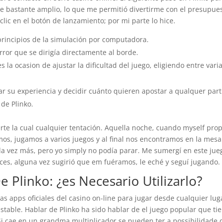
fue bastante amplio, lo que me permitió divertirme con el presupue
clic en el botón de lanzamiento; por mi parte lo hice.
principios de la simulación por computadora.
rror que se dirigía directamente al borde.
 la ocasion de ajustar la dificultad del juego, eligiendo entre vari
ar su experiencia y decidir cuánto quieren apostar a qualquer part
de Plinko.
rte la cual cualquier tentación. Aquella noche, cuando myself pro
mos, jugamos a varios juegos y al final nos encontramos en la mesa
ada vez más, pero yo simply no podía parar. Me sumergí en este jue
nces, alguna vez sugirió que em fuéramos, le eché y seguí jugando.
Plinko: ¿es Necesario Utilizarlo?
las apps oficiales del casino on-line para jugar desde cualquier lug
stable. Hablar de Plinko ha sido hablar de el juego popular que ti
 Si cae en un grandma multiplicador se pueden ter a possibilidade 