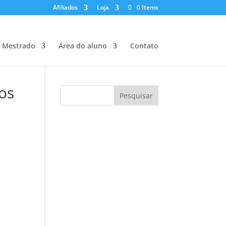
Afiliados
Loja
0 Items
Mestrado
Área do aluno
Contato
os
Pesquisar