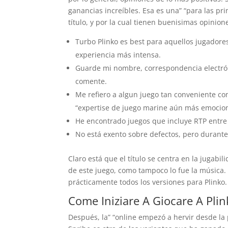
ganancias increíbles. Esa es una” “para las pr
título, y por la cual tienen buenisimas opinion
Turbo Plinko es best para aquellos jugador
experiencia más intensa.
Guarde mi nombre, correspondencia electrón
comente.
Me refiero a algun juego tan conveniente como
“expertise de juego marine aún más emocio
He encontrado juegos que incluye RTP entre 
No está exento sobre defectos, pero durante 
Claro está que el título se centra en la jugabil
de este juego, como tampoco lo fue la música. 
prácticamente todos los versiones para Plinko.
Come Iniziare A Giocare A Pli
Después, la” “online empezó a hervir desde la 