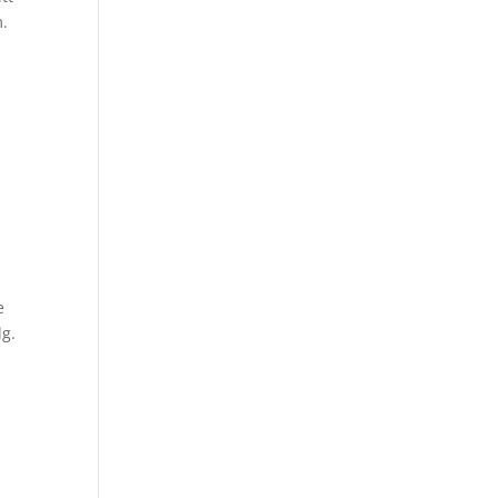
m.
e
lg.