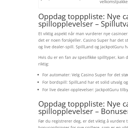
velkomstpakke
Oppdag topppliste: Nye c
spillopplevelser – Spillutv
Et viktig aspekt når man vurderer nye casinoer, e
det er noen forskjeller. Casino Super har det s
og live dealer-spill. SpillLand og JackpotGuru 
Hvis du er en fan av spesifikke spilltyper, ka
riktig:
For automater: Velg Casino Super for det stør
For bordspill: SpillLand har et solid utvalg o
For live dealer-opplevelser: JackpotGuru til
Oppdag topppliste: Nye c
spillopplevelser – Bonus
Før du registrerer deg, er det viktig å vurdere 
bonusordninger for nye spillere, som er en vi