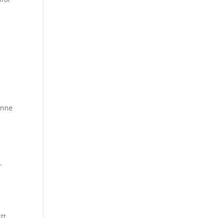
finne
.
tt