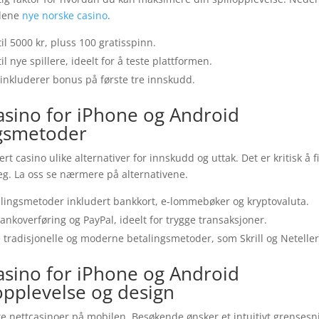
udene
nye norske casino
.
 5000 kr, pluss 100 gratisspinn.
 nye spillere, ideelt for å teste plattformen.
inkluderer bonus på første tre innskudd.
asino for iPhone og Android
ngsmetoder
t casino ulike alternativer for innskudd og uttak. Det er kritisk å 
g. La oss se nærmere på alternativene.
talingsmetoder inkludert bankkort, e-lommebøker og kryptovaluta.
koverføring og PayPal, ideelt for trygge transaksjoner.
 tradisjonelle og moderne betalingsmetoder, som Skrill og Neteller
asino for iPhone og Android
opplevelse og design
te nettcasinoer på mobilen. Besøkende ønsker et intuitivt grensesni