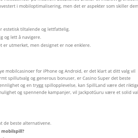
investert i mobiloptimalisering, men det er aspekter som skiller de
stetisk tiltalende og lettfattelig.
g og lett å navigere.
t er utmerket, men designet er noe enklere.
e mobilcasinoer for iPhone og Android, er det klart at ditt valg vil
ormt spillutvalg og generous bonuser, er Casino Super det beste
ennlighet og en trygg spillopplevelse, kan SpillLand være det riktig
mulighet og spennende kampanjer, vil JackpotGuru være et solid va
t de beste alternativene.
 mobilspill?