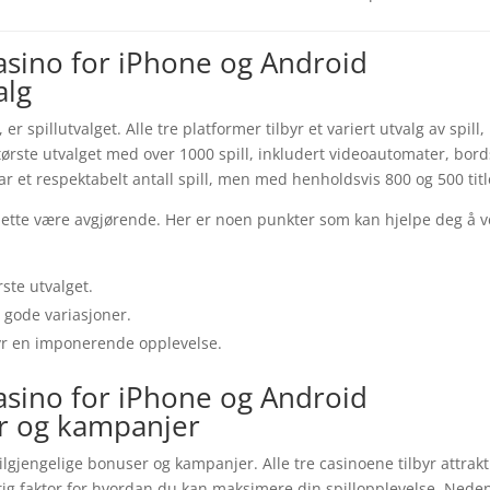
asino for iPhone og Android
alg
r spillutvalget. Alle tre platformer tilbyr et variert utvalg av spill
tørste utvalget med over 1000 spill, inkludert videoautomater, bord
har et respektabelt antall spill, men med henholdsvis 800 og 500 titl
n dette være avgjørende. Her er noen punkter som kan hjelpe deg å v
ste utvalget.
g gode variasjoner.
byr en imponerende opplevelse.
asino for iPhone og Android
er og kampanjer
tilgjengelige bonuser og kampanjer. Alle tre casinoene tilbyr attrakt
ktig faktor for hvordan du kan maksimere din spillopplevelse. Nede