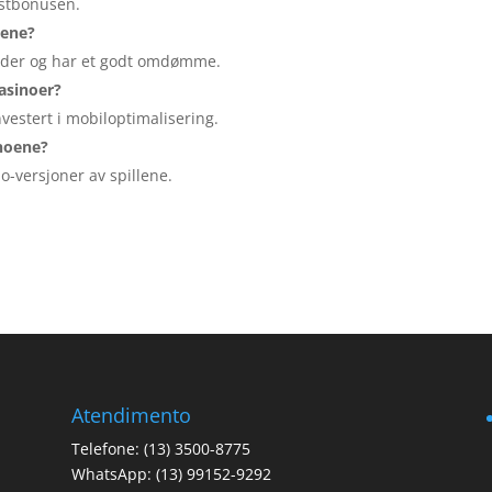
mstbonusen.
oene?
etoder og har et godt omdømme.
asinoer?
vestert i mobiloptimalisering.
inoene?
emo-versjoner av spillene.
Atendimento
Telefone: (13) 3500-8775
WhatsApp: (13) 99152-9292