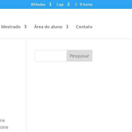
Afiliados
Loja
0 Items
Mestrado
Área do aluno
Contato
Pesquisar
nne
Phone