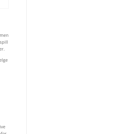
, men
spill
er.
elge
ive
nfor