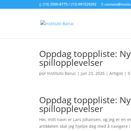
(13) 3500-8775 / (13) 991529292
contato@instit
Oppdag topppliste: Ny
spillopplevelser
por
Instituto Baruc
|
jun 23, 2026
|
Artigos
|
0
Oppdag topppliste: Ny
spillopplevelser
Hei, mitt navn er Lars Johansen, og jeg er en e
artikkelen skal jeg hjelpe deg med å navigere 