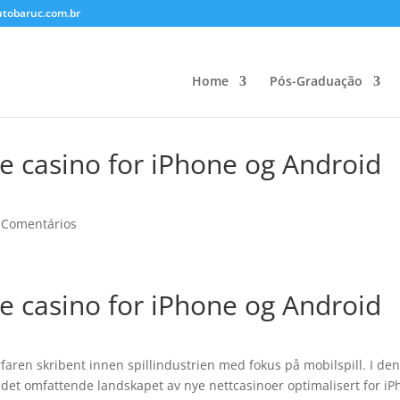
utobaruc.com.br
Home
Pós-Graduação
e casino for iPhone og Android
 Comentários
e casino for iPhone og Android
rfaren skribent innen spillindustrien med fokus på mobilspill. I de
i det omfattende landskapet av nye nettcasinoer optimalisert for i