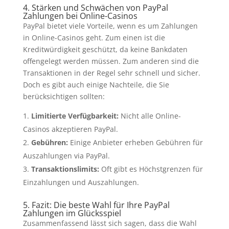
4. Stärken und Schwächen von PayPal
Zahlungen bei Online-Casinos
PayPal bietet viele Vorteile, wenn es um Zahlungen
in Online-Casinos geht. Zum einen ist die
Kreditwürdigkeit geschützt, da keine Bankdaten
offengelegt werden müssen. Zum anderen sind die
Transaktionen in der Regel sehr schnell und sicher.
Doch es gibt auch einige Nachteile, die Sie
berücksichtigen sollten:
Limitierte Verfügbarkeit:
Nicht alle Online-
Casinos akzeptieren PayPal.
Gebühren:
Einige Anbieter erheben Gebühren für
Auszahlungen via PayPal.
Transaktionslimits:
Oft gibt es Höchstgrenzen für
Einzahlungen und Auszahlungen.
5. Fazit: Die beste Wahl für Ihre PayPal
Zahlungen im Glücksspiel
Zusammenfassend lässt sich sagen, dass die Wahl