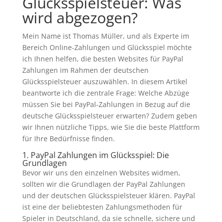
Glücksspielsteuer: Was
wird abgezogen?
Mein Name ist Thomas Müller, und als Experte im
Bereich Online-Zahlungen und Glücksspiel möchte
ich Ihnen helfen, die besten Websites für PayPal
Zahlungen im Rahmen der deutschen
Glücksspielsteuer auszuwählen. In diesem Artikel
beantworte ich die zentrale Frage: Welche Abzüge
müssen Sie bei PayPal-Zahlungen in Bezug auf die
deutsche Glücksspielsteuer erwarten? Zudem geben
wir Ihnen nützliche Tipps, wie Sie die beste Plattform
für Ihre Bedürfnisse finden.
1. PayPal Zahlungen im Glücksspiel: Die
Grundlagen
Bevor wir uns den einzelnen Websites widmen,
sollten wir die Grundlagen der PayPal Zahlungen
und der deutschen Glücksspielsteuer klären. PayPal
ist eine der beliebtesten Zahlungsmethoden für
Spieler in Deutschland, da sie schnelle, sichere und