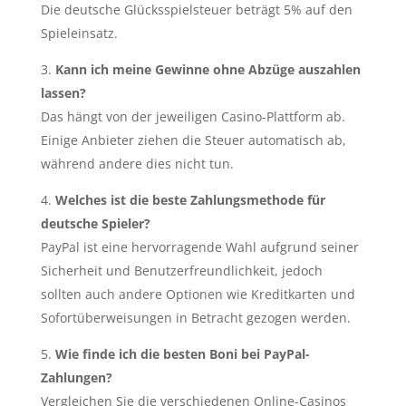
Die deutsche Glücksspielsteuer beträgt 5% auf den
Spieleinsatz.
Kann ich meine Gewinne ohne Abzüge auszahlen
lassen?
Das hängt von der jeweiligen Casino-Plattform ab.
Einige Anbieter ziehen die Steuer automatisch ab,
während andere dies nicht tun.
Welches ist die beste Zahlungsmethode für
deutsche Spieler?
PayPal ist eine hervorragende Wahl aufgrund seiner
Sicherheit und Benutzerfreundlichkeit, jedoch
sollten auch andere Optionen wie Kreditkarten und
Sofortüberweisungen in Betracht gezogen werden.
Wie finde ich die besten Boni bei PayPal-
Zahlungen?
Vergleichen Sie die verschiedenen Online-Casinos