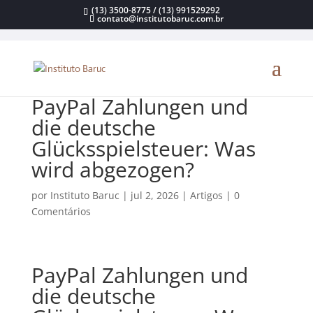
(13) 3500-8775 / (13) 991529292
contato@institutobaruc.com.br
PayPal Zahlungen und
die deutsche
Glücksspielsteuer: Was
wird abgezogen?
por
Instituto Baruc
|
jul 2, 2026
|
Artigos
|
0
Comentários
PayPal Zahlungen und
die deutsche