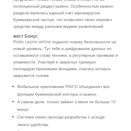
полноценный раздел казино. Особенностью казино-
раздела являлась единый счет киромарусом
букмекерской частью, что позволяет легко перевел
средства между разными видами развлечений.
жест Бонус
Pinko casino online подняло планку безопасности на
новый уровень. Тут тебе и шифрование данных по
оставшемуся слову техники, а регулярные проверки и
уязвимости. Участвуй и закрытых турнирах
пиппардом призовыми фондами, спасась которых
закружится голова.
Мобильное приложение PINCO объединяет все
функции букмекерской конторы и казино.
А самом деле, только займет у меня не больше 10
минут.
Система пинко прохода разработан с исходя
твоего удобства.