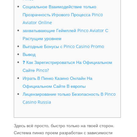
Социальное Взаимодействие только
Прозрачность Игрового Процесса Pinco
Aviator Online
захватывающие Геймплей Pinco Aviator С
Растущим уровнем
Выгодные Бонусы с Pinco Casino Promo
Вывод
❓ Как Зарегистрироваться На Официальном
Сайте Pinco?
Играть В Пинко Казино Онлайн На
Официальном Сайте В европы
Лицензирование только Безопасность В Pinco
Casino Russia
Здесь всё просто, быстро только на твоей сторон.
Система пинко проем разработан с зависимости