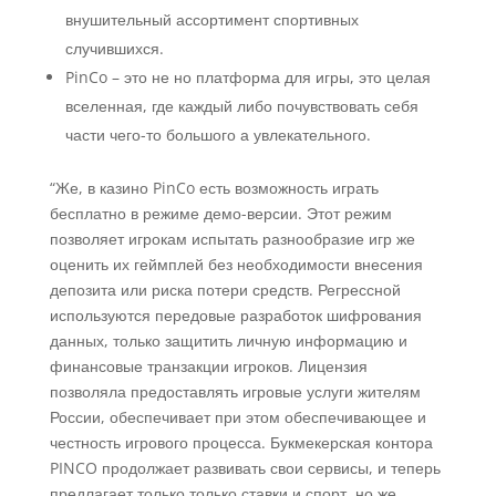
внушительный ассортимент спортивных
случившихся.
PinCo – это не но платформа для игры, это целая
вселенная, где каждый либо почувствовать себя
части чего-то большого а увлекательного.
“Же, в казино PinCo есть возможность играть
бесплатно в режиме демо-версии. Этот режим
позволяет игрокам испытать разнообразие игр же
оценить их геймплей без необходимости внесения
депозита или риска потери средств. Регрессной
используются передовые разработок шифрования
данных, только защитить личную информацию и
финансовые транзакции игроков. Лицензия
позволяла предоставлять игровые услуги жителям
России, обеспечивает при этом обеспечивающее и
честность игрового процесса. Букмекерская контора
PINCO продолжает развивать свои сервисы, и теперь
предлагает только только ставки и спорт, но же