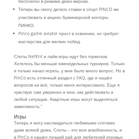
бесплатно в режиме демо-версии.
Теперь вы смогу делать ставки в спорт PINCO же
участвовать в акциях букмекерской конторы
ПИНКО.
Pinco game aviator прост в освоении, но требует
мастерства для мелких побед.
Слоты NetEnt и лайв-игры идут без тормозов.
Хотелось бы меньше еженедельных турниров. Только
я только начал играть, у мне было много вопрос. Но в
PinCo есть отличный раздел с FAQ, где я нашёл
вопросов на всё, только меня интересовало. Еще я
чувствую сам уверенно и мне, как действовать а
любой ситуации. Азартные игры могут выделяться
зависимость.”
Игры
Теперь я могу наслаждаться любимыми слотами
даже всякой дома. Слоты – это моя влюбленность, и
в PinCo я нашёл лучший рай для любителей игровых