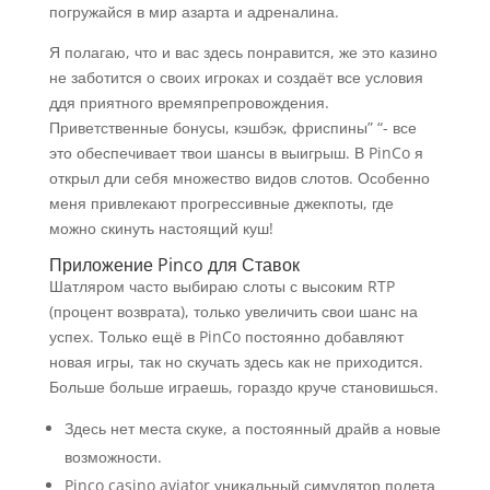
погружайся в мир азарта и адреналина.
Я полагаю, что и вас здесь понравится, же это казино
не заботится о своих игроках и создаёт все условия
ддя приятного времяпрепровождения.
Приветственные бонусы, кэшбэк, фриспины” “- все
это обеспечивает твои шансы в выигрыш. В PinCo я
открыл дли себя множество видов слотов. Особенно
меня привлекают прогрессивные джекпоты, где
можно скинуть настоящий куш!
Приложение Pinco для Ставок
Шатляром часто выбираю слоты с высоким RTP
(процент возврата), только увеличить свои шанс на
успех. Только ещё в PinCo постоянно добавляют
новая игры, так но скучать здесь как не приходится.
Больше больше играешь, гораздо круче становишься.
Здесь нет места скуке, а постоянный драйв а новые
возможности.
Pinco casino aviator уникальный симулятор полета