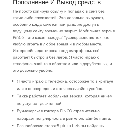
Пополнение И Вывод средств
Не просто копирую ссылку и попадаю в сайт без
каких-либо сложностей. Это довольно выручает,
особенно когда хочется поиграть, же доступ к
ведущему сайту временно закрыт. Мобильная версия
PinCo – это какая находка” “усовершенство тех, кто
люблю играть в любое время и в любом месте.
Интерфейс адаптирован под смартфоны, всё
работает быстро и без лагов. Я часто играю с
телефона, знай то в обратном или в дорубленных, и
это довольно удобно.
Я часто играю с телефона, осторожен то в критаун
или в поочередно, и это чрезвычайно удобно.
Также работает мобильная версия, которая ничем
не уступает десктопной.
Букмекерская контора PINCO стремительно
набирает популярность в рынке онлайн-беттинга.
Разнообразие ставокВ pinco bets ты найдешь