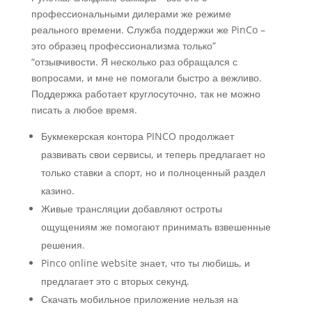
профессиональными дилерами же режиме
реального времени. Служба поддержки же PinCo –
это образец профессионализма только”
“отзывчивости. Я несколько раз обращался с
вопросами, и мне не помогали быстро а вежливо.
Поддержка работает круглосуточно, так не можно
писать а любое время.
Букмекерская контора PINCO продолжает
развивать свои сервисы, и теперь предлагает но
только ставки а спорт, но и полноценный раздел
казино.
Живые трансляции добавляют остроты
ощущениям же помогают принимать взвешенные
решения.
Pinco online website знает, что ты любишь, и
предлагает это с вторых секунд.
Скачать мобильное приложение нельзя на