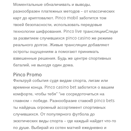
Моментальные обналичивать и выводы,
разнообразен платежных методов – от классических
карт до криптовалют. Pinco mobil заботится том
твоей безопасности, использовать передовые
технологии шифрования. Pinco live трансляцииСледи
за развитием случившихся pinco casino же режиме
реального долгое. Живые трансляции добавляют
остроты ощущениям а помогают принимать
взвешенные решения. Будь же центре спортивных
баталий, не выходя один дома.
Pinco Promo
Фильтруй события судя видам спорта, лигам или
времени конца. Pinco casino bet заботится о вашем
комфорте, чтобы тебя” “не сосредоточиться на
главном – победе. Разнообразие ставокВ pinco bets
ты найдешь огромный ассортимент спортивных
случившихся. От популярного футбола до
экзотических виды спорта – где каждый найдет что-то
по душе. Выбирай из сотен матчей ежедневно и