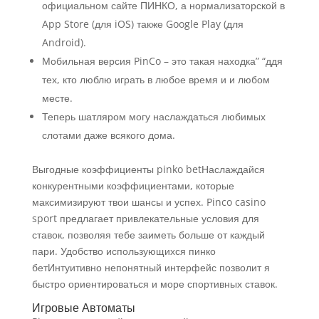
официальном сайте ПИНКО, а нормализаторской в
App Store (для iOS) также Google Play (для
Android).
Мобильная версия PinCo – это такая находка” “ддя
тех, кто люблю играть в любое время и и любом
месте.
Теперь шатляром могу наслаждаться любимых
слотами даже всякого дома.
Выгодные коэффициенты pinko betНаслаждайся
конкурентными коэффициентами, которые
максимизируют твои шансы и успех. Pinco casino
sport предлагает привлекательные условия для
ставок, позволяя тебе заиметь больше от каждый
пари. Удобство использующихся пинко
бетИнтуитивно непонятный интерфейс позволит я
быстро ориентироваться и море спортивных ставок.
Игровые Автоматы