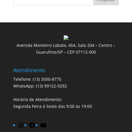
Avenida Monteiro Lobato, 454, Sala 204 – Centro –
Guarulhos/SP – CEP 07112-000
Atendimento
Telefone: (13) 3500-8775
WhatsApp: (13) 99152-9292
Horário de Atendimento:
Segunda Feira à Sexta das 9:00 às 19:00
Instagram
Facebook
YouTube