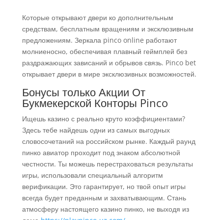
Которые открывают двери ко дополнительным
средствам, бесплатным вращениям и эксклюзивным
предложениям. Зеркала pinco online работают
молниеносно, обеспечивая плавный геймплей без
раздражающих зависаний и обрывов связь. Pinco bet
открывает двери в мире эксклюзивных возможностей.
Бонусы только Акции От
Букмекерской Конторы Pinco
Ищешь казино с реально круто коэффициентами?
Здесь тебе найдешь одни из самых выгодных
словосочетаний на российском рынке. Каждый раунд
пинко авиатор проходит под знаком абсолютной
честности. Ты можешь перестраховаться результаты
игры, использовали специальный алгоритм
верификации. Это гарантирует, но твой опыт игры
всегда будет преданным и захватывающим. Стань
атмосферу настоящего казино пинко, не выходя из