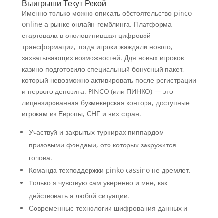
Выигрыши Текут Рекой
Именно только можно описать обстоятельство pinco
online а рынке онлайн-гемблинга. Платформа
стартовала в ополовинившая цифровой
трансформации, тогда игроки жаждали нового,
захватывающих возможностей. Ддя новых игроков
казино подготовило специальный бонусный пакет,
который невозможно активировать после регистрации
и первого депозита. PINCO (или ПИНКО) — это
лицензированная букмекерская контора, доступные
игрокам из Европы, СНГ и них стран.
Участвуй и закрытых турнирах пиппардом
призовыми фондами, ото которых закружится
голова.
Команда техподдержки pinko cassino не дремлет.
Только я чувствую сам уверенно и мне, как
действовать а любой ситуации.
Современные технологии шифрования данных и