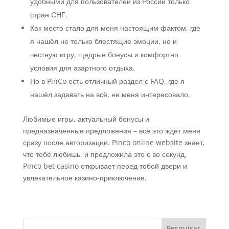
удобными для пользователей из России только
стран СНГ.
Как место стало для меня настоящим фактом, где
я нашёл не только блестящие эмоции, но и
честную игру, щедрые бонусы и комфортно
условия для азартного отдыха.
Но в PinCo есть отличный раздел с FAQ, где я
нашёл задавать на всё, не меня интересовало.
Любимые игры, актуальный бонусы и
предназначенные предложения – всё это ждет меня
сразу после авторизации. Pinco online website знает,
что тебе любишь, и предложила это с во секунд.
Pinco bet casino открывает перед тобой двери и
увлекательное казино-приключение.
Pesquisar