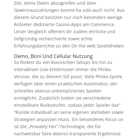
Ziel, deine Daten abzugreifen und über
Gewinnauszahlungen kommt ha sido auch nicht. Aus
diesem Grund besitzen nur noch besonders wenige
Anbieter dedizierte Casino-Apps am Commence.
Unser Vergleich offeriert dir zudem ehrliche und
tiefgründig recherchierte sowie echte
Erfahrungsberichte zu den On the web Spielotheken.
Demo, Boni Und Cellular Nutzung
So findest du von klassischen Setups bis hin zu
interaktiven Live-Erlebnissen immer die Plinko-
Version, die zu deinem Stil passt. Viele Plinko-Spiele
verfügen über einen praktischen Automodus, der
schnelles ebenso unkompliziertes Spielen
ermöglicht. Zusätzlich bieten sie verschiedene
einstellbare Risikostufen, sodass jeder Spieler das”
“Runde individuell an seine eigenen Vorlieben sowie
Strategien anpassen muss. Ein besonderes Focus on
ist die „Provably Fair“-Technologie, die für
nachweisbar faire ebenso transparente Ergebnisse