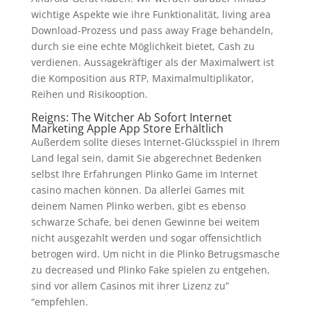
wichtige Aspekte wie ihre Funktionalität, living area
Download-Prozess und pass away Frage behandeln,
durch sie eine echte Möglichkeit bietet, Cash zu
verdienen. Aussagekräftiger als der Maximalwert ist
die Komposition aus RTP, Maximalmultiplikator,
Reihen und Risikooption.
Reigns: The Witcher Ab Sofort Internet
Marketing Apple App Store Erhältlich
Außerdem sollte dieses Internet-Glücksspiel in Ihrem
Land legal sein, damit Sie abgerechnet Bedenken
selbst Ihre Erfahrungen Plinko Game im Internet
casino machen können. Da allerlei Games mit
deinem Namen Plinko werben, gibt es ebenso
schwarze Schafe, bei denen Gewinne bei weitem
nicht ausgezahlt werden und sogar offensichtlich
betrogen wird. Um nicht in die Plinko Betrugsmasche
zu decreased und Plinko Fake spielen zu entgehen,
sind vor allem Casinos mit ihrer Lizenz zu”
“empfehlen.