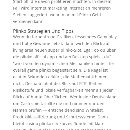
Start off, die davon profitieren möchten. In diesem
Fall wird internet marketing Internet an mehreren
Stellen suggeriert, wenn man mit Plinko Geld
verdienen kann.
Plinko Strategien Und Tipps
Wenn du farbenfrohe Grafiken, fesselndes Gameplay
und hohe Gewinne liebst, dann wirf den Blick auf
living area neuen super plinko-Slot. Egal, ob du über
die plinko official app und am Desktop spielst, du”
“wirst von den dynamischen Mechaniken hinter the
overall game plinko begeistert sein. Die Regel ist
echt in Sekunden erklärt, die Mathematik hinten
nicht. Deshalb lohnt der Blick auf RTP, Reihen,
Risikostufe und lokale Verfügbarkeit mehr als jeder
Blick auf bunte Oberflächen. Wer inside Deutschland
um Cash spielt, sollte nie und nimmer nur den
Namen prüfen — entscheidend sind Whitelist,
Produktklassifizierung und Schutzsysteme. Dann
bleibt casino plinko ein kurzes Runde mit klarer