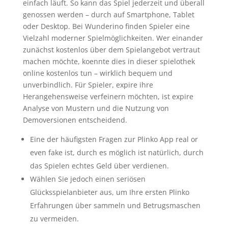
einfach läuft. So kann das Spiel jederzeit und überall
genossen werden – durch auf Smartphone, Tablet
oder Desktop. Bei Wunderino finden Spieler eine
Vielzahl moderner Spielmöglichkeiten. Wer einander
zunächst kostenlos über dem Spielangebot vertraut
machen möchte, koennte dies in dieser spielothek
online kostenlos tun – wirklich bequem und
unverbindlich. Für Spieler, expire ihre
Herangehensweise verfeinern möchten, ist expire
Analyse von Mustern und die Nutzung von
Demoversionen entscheidend.
Eine der häufigsten Fragen zur Plinko App real or
even fake ist, durch es möglich ist natürlich, durch
das Spielen echtes Geld über verdienen.
Wählen Sie jedoch einen seriösen
Glücksspielanbieter aus, um Ihre ersten Plinko
Erfahrungen über sammeln und Betrugsmaschen
zu vermeiden.