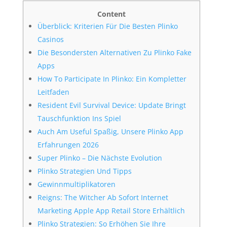
Content
Überblick: Kriterien Für Die Besten Plinko
Casinos
Die Besondersten Alternativen Zu Plinko Fake
Apps
How To Participate In Plinko: Ein Kompletter
Leitfaden
Resident Evil Survival Device: Update Bringt
Tauschfunktion Ins Spiel
Auch Am Useful Spaßig, Unsere Plinko App
Erfahrungen 2026
Super Plinko – Die Nächste Evolution
Plinko Strategien Und Tipps
Gewinnmultiplikatoren
Reigns: The Witcher Ab Sofort Internet
Marketing Apple App Retail Store Erhältlich
Plinko Strategien: So Erhöhen Sie Ihre