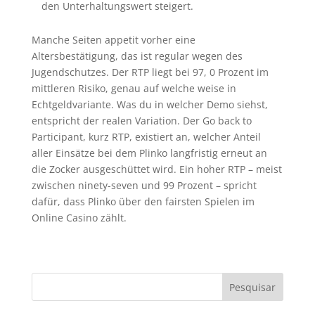
den Unterhaltungswert steigert.
Manche Seiten appetit vorher eine
Altersbestätigung, das ist regular wegen des
Jugendschutzes. Der RTP liegt bei 97, 0 Prozent im
mittleren Risiko, genau auf welche weise in
Echtgeldvariante. Was du in welcher Demo siehst,
entspricht der realen Variation. Der Go back to
Participant, kurz RTP, existiert an, welcher Anteil
aller Einsätze bei dem Plinko langfristig erneut an
die Zocker ausgeschüttet wird. Ein hoher RTP – meist
zwischen ninety-seven und 99 Prozent – spricht
dafür, dass Plinko über den fairsten Spielen im
Online Casino zählt.
Pesquisar