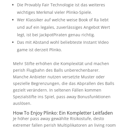
Die Provably Fair Technologie ist das weiteres
wichtiges Merkmal vieler Plinko-Spiele.
Wer Klassiker auf welche weise Book of Ra liebt
und auf ein legales, zuverlässiges Angebot Wert
legt, ist bei JackpotPiraten genau richtig.
Das mit Abstand wohl beliebteste Instant Video
game ist derzeit Plinko.
Mehr Stifte erhöhen die Komplexität und machen
perish Flugbahn des Balls unberechenbarer.
Manche Anbieter nutzen versetzte Muster oder
spezielle Begrenzungen, die das Abprallen des Balls
gezielt verändern. In seltenen Fällen kommen
Spezialstifte ins Spiel, pass away Bonusfunktionen
auslösen.
How To Enjoy Plinko: Ein Kompletter Leitfaden
Je höher pass away gewählte Risikostufe, desto
extremer fallen perish Multiplikatoren an living room