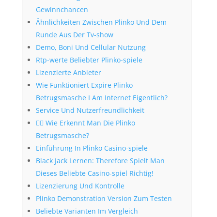
Gewinnchancen
Ähnlichkeiten Zwischen Plinko Und Dem
Runde Aus Der Tv-show
Demo, Boni Und Cellular Nutzung
Rtp-werte Beliebter Plinko-spiele
Lizenzierte Anbieter
Wie Funktioniert Expire Plinko
Betrugsmasche I Am Internet Eigentlich?
Service Und Nutzerfreundlichkeit
🕵🏻 Wie Erkennt Man Die Plinko
Betrugsmasche?
Einführung In Plinko Casino-spiele
Black Jack Lernen: Therefore Spielt Man
Dieses Beliebte Casino-spiel Richtig!
Lizenzierung Und Kontrolle
Plinko Demonstration Version Zum Testen
Beliebte Varianten Im Vergleich