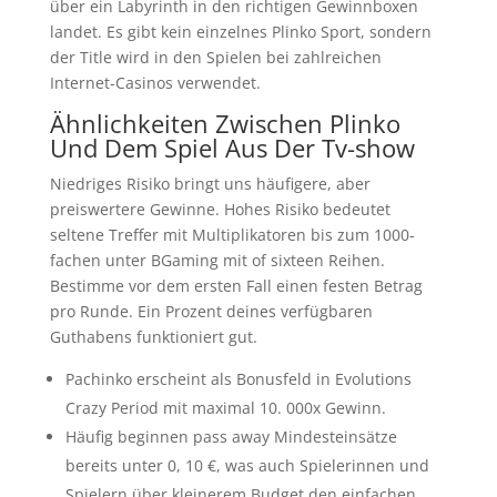
über ein Labyrinth in den richtigen Gewinnboxen
landet. Es gibt kein einzelnes Plinko Sport, sondern
der Title wird in den Spielen bei zahlreichen
Internet-Casinos verwendet.
Ähnlichkeiten Zwischen Plinko
Und Dem Spiel Aus Der Tv-show
Niedriges Risiko bringt uns häufigere, aber
preiswertere Gewinne. Hohes Risiko bedeutet
seltene Treffer mit Multiplikatoren bis zum 1000-
fachen unter BGaming mit of sixteen Reihen.
Bestimme vor dem ersten Fall einen festen Betrag
pro Runde. Ein Prozent deines verfügbaren
Guthabens funktioniert gut.
Pachinko erscheint als Bonusfeld in Evolutions
Crazy Period mit maximal 10. 000x Gewinn.
Häufig beginnen pass away Mindesteinsätze
bereits unter 0, 10 €, was auch Spielerinnen und
Spielern über kleinerem Budget den einfachen