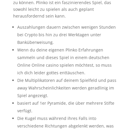
zu können. Plinko ist ein faszinierendes Spiel, das
sowohl leicht zu spielen als auch geplant
herausfordernd sein kann.
Auszahlungen dauern zwischen wenigen Stunden
bei Crypto bis hin zu drei Werktagen unter
Banküberweisung.
Wenn du deine eigenen Plinko Erfahrungen
sammeln und dieses Spiel in einem deutschen
Online Online casino spielen möchtest, so muss
ich dich leider gottes enttäuschen.
Die Multiplikatoren auf deinem Spielfeld und pass
away Wahrscheinlichkeiten werden geradlinig im
Spiel angezeigt.
basiert auf 1er Pyramide, die über mehrere Stifte
verfügt.
Die Kugel muss während ihres Falls into
verschiedene Richtungen abgelenkt werden, was