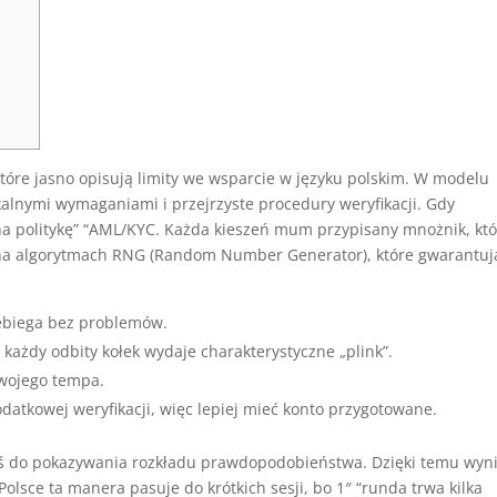
, które jasno opisują limity we wsparcie w języku polskim. W modelu
lokalnymi wymaganiami i przejrzyste procedury weryfikacji. Gdy
 na politykę” “AML/KYC. Każda kieszeń mum przypisany mnożnik, któ
e na algorytmach RNG (Random Number Generator), które gwarantuj
.
zebiega bez problemów.
a każdy odbity kołek wydaje charakterystyczne „plink”.
twojego tempa.
tkowej weryfikacji, więc lepiej mieć konto przygotowane.
yś do pokazywania rozkładu prawdopodobieństwa. Dzięki temu wyn
Polsce ta manera pasuje do krótkich sesji, bo 1″ “runda trwa kilka