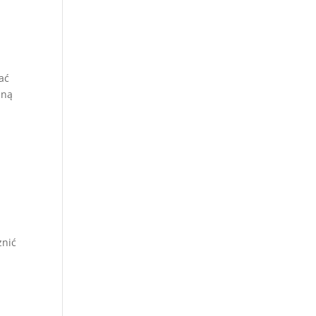
ać
lną
żnić