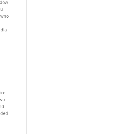
adów
mu
równo
 dla
óre
owo
nd i
added