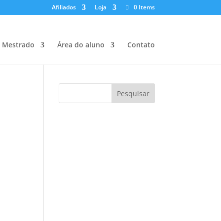
Afiliados
Loja
0 Items
Mestrado
Área do aluno
Contato
Pesquisar