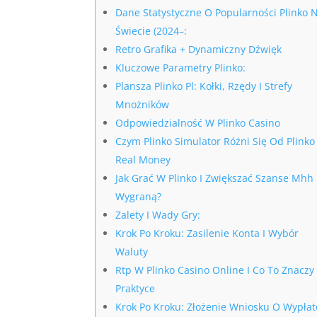
Dane Statystyczne O Popularności Plinko 
Świecie (2024–:
Retro Grafika + Dynamiczny Dźwięk
Kluczowe Parametry Plinko:
Plansza Plinko Pl: Kołki, Rzędy I Strefy
Mnożników
Odpowiedzialność W Plinko Casino
Czym Plinko Simulator Różni Się Od Plinko
Real Money
Jak Grać W Plinko I Zwiększać Szanse Mhh
Wygraną?
Zalety I Wady Gry:
Krok Po Kroku: Zasilenie Konta I Wybór
Waluty
Rtp W Plinko Casino Online I Co To Znaczy
Praktyce
Krok Po Kroku: Złożenie Wniosku O Wypłat