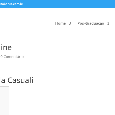
utobaruc.com.br
Home
Pós-Graduação
line
|
0 Comentários
la Casuali