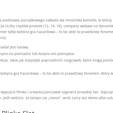
 na podstawie początkowego zakładu we mnożnika komórki, w której
lacja liczby rzędów pinezek (12, 14, 16), company wpływa na dynami
immer tylko kolejna gra hazardowa – to be able to prawdziwy fenom
aczy.
nadal jest losowy.
asyno na pieniadze lub kasyno em pieniądze.
kcje, takie jak statystyki poprzednich rozgrywek, które mogą pomó
o kolejna gra hazardowa – to be able to prawdziwy fenomen, który 
u wypuścił Plinko i zrewolucjonizował segment provably fair. Najczę
. Jeśli widzisz, że tempo cię „niesie”, wróć carry out demo albo us