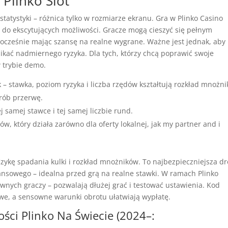
Plinko Slot
tatystyki – różnica tylko w rozmiarze ekranu. Gra w Plinko Casino
 do ekscytujących możliwości. Gracze mogą cieszyć się pełnym
ocześnie mając szansę na realne wygrane. Ważne jest jednak, aby
ikać nadmiernego ryzyka. Dla tych, którzy chcą poprawić swoje
w trybie demo.
 – stawka, poziom ryzyka i liczba rzędów kształtują rozkład mnożni
zrób przerwę.
j samej stawce i tej samej liczbie rund.
ów, który działa zarówno dla oferty lokalnej, jak my partner and i
zykę spadania kulki i rozkład mnożników. To najbezpieczniejsza d
nansowego – idealna przed grą na realne stawki. W ramach Plinko
ywnych graczy – pozwalają dłużej grać i testować ustawienia. Kod
owe, a sensowne warunki obrotu ułatwiają wypłatę.
ści Plinko Na Świecie (2024–: