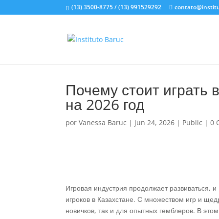
(13) 3500-8775 / (13) 991529292
contato@instit
Почему стоит играть 
на 2026 год
por
Vanessa Baruc
|
jun 24, 2026
|
Public
|
0 
Игровая индустрия продолжает развиваться, и
игроков в Казахстане. С множеством игр и ще
новичков, так и для опытных гемблеров. В эт