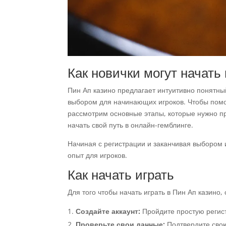
Как новички могут начать
Пин Ап казино предлагает интуитивно понятны
выбором для начинающих игроков. Чтобы помо
рассмотрим основные этапы, которые нужно пр
начать свой путь в онлайн-гемблинге.
Начиная с регистрации и заканчивая выбором 
опыт для игроков.
Как начать играть
Для того чтобы начать играть в Пин Ап казино
Создайте аккаунт:
Пройдите простую регис
Проверьте свои данные:
Подтвердите свою