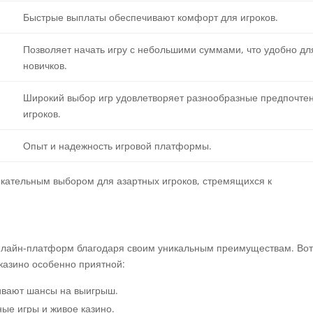
Быстрые выплаты обеспечивают комфорт для игроков.
Позволяет начать игру с небольшими суммами, что удобно дл
новичков.
Широкий выбор игр удовлетворяет разнообразные предпочте
игроков.
Опыт и надежность игровой платформы.
екательным выбором для азартных игроков, стремящихся к
онлайн-платформ благодаря своим уникальным преимуществам. Во
 казино особенно приятной:
ивают шансы на выигрыш.
ные игры и живое казино.