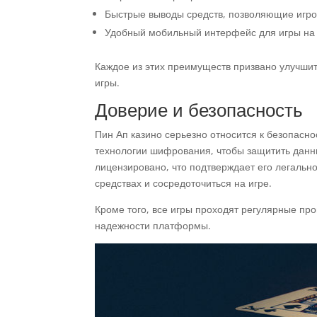
Быстрые выводы средств, позволяющие игро
Удобный мобильный интерфейс для игры на 
Каждое из этих преимуществ призвано улучшит
игры.
Доверие и безопасность
Пин Ап казино серьезно относится к безопасн
технологии шифрования, чтобы защитить данн
лицензировано, что подтверждает его легально
средствах и сосредоточиться на игре.
Кроме того, все игры проходят регулярные про
надежности платформы.