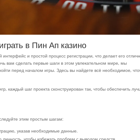
 играть в Пин Ап казино
й интерфейс и простой процесс регистрации, что делает его отлич
чь вам сделать первые шаги в этом увлекательном мире, мы
ойти перед началом игры. Здесь вы найдете всё необходимое, чт
игр, каждый шаг проекта сконструирован так, чтобы обеспечить лу
, следуйте этим простым шагам:
трацию, указав необходимые данные.
 личность, чтобы избежать проблем с выводом средств.