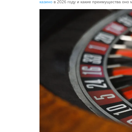
казино
в 2026 году и какие преимущества оно 