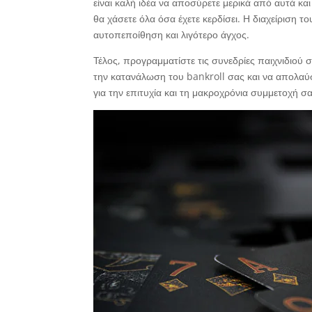
είναι καλή ιδέα να αποσύρετε μερικά από αυτά και
θα χάσετε όλα όσα έχετε κερδίσει. Η διαχείριση 
αυτοπεποίθηση και λιγότερο άγχος.
Τέλος, προγραμματίστε τις συνεδρίες παιχνιδιού 
την κατανάλωση του bankroll σας και να απολαύσε
για την επιτυχία και τη μακροχρόνια συμμετοχή σα