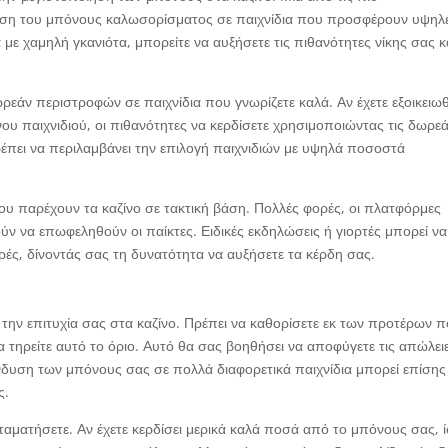
χρήση του μπόνους καλωσορίσματος σε παιχνίδια που προσφέρουν υψηλ
 με χαμηλή γκανιότα, μπορείτε να αυξήσετε τις πιθανότητες νίκης σας κ
ρεάν περιστροφών σε παιχνίδια που γνωρίζετε καλά. Αν έχετε εξοικειωθ
νου παιχνιδιού, οι πιθανότητες να κερδίσετε χρησιμοποιώντας τις δωρε
έπει να περιλαμβάνει την επιλογή παιχνιδιών με υψηλά ποσοστά
υ παρέχουν τα καζίνο σε τακτική βάση. Πολλές φορές, οι πλατφόρμες
να επωφεληθούν οι παίκτες. Ειδικές εκδηλώσεις ή γιορτές μπορεί να
ς, δίνοντάς σας τη δυνατότητα να αυξήσετε τα κέρδη σας.
ια την επιτυχία σας στα καζίνο. Πρέπει να καθορίσετε εκ των προτέρων 
να τηρείτε αυτό το όριο. Αυτό θα σας βοηθήσει να αποφύγετε τις απώλει
ένδυση των μπόνους σας σε πολλά διαφορετικά παιχνίδια μπορεί επίσης
ς.
σταματήσετε. Αν έχετε κερδίσει μερικά καλά ποσά από το μπόνους σας, 