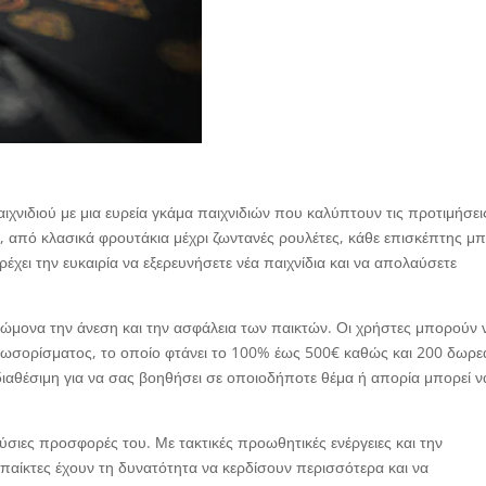
ιχνιδιού με μια ευρεία γκάμα παιχνιδιών που καλύπτουν τις προτιμήσει
 από κλασικά φρουτάκια μέχρι ζωντανές ρουλέτες, κάθε επισκέπτης μπ
ρέχει την ευκαιρία να εξερευνήσετε νέα παιχνίδια και να απολαύσετε
νώμονα την άνεση και την ασφάλεια των παικτών. Οι χρήστες μπορούν 
σορίσματος, το οποίο φτάνει το 100% έως 500€ καθώς και 200 δωρε
διαθέσιμη για να σας βοηθήσει σε οποιοδήποτε θέμα ή απορία μπορεί ν
ύσιες προσφορές του. Με τακτικές προωθητικές ενέργειες και την
 παίκτες έχουν τη δυνατότητα να κερδίσουν περισσότερα και να