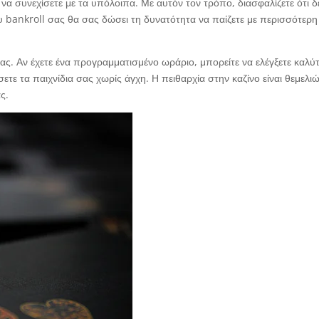
 να συνεχίσετε με τα υπόλοιπα. Με αυτόν τον τρόπο, διασφαλίζετε ότι δ
του bankroll σας θα σας δώσει τη δυνατότητα να παίζετε με περισσότερη
σας. Αν έχετε ένα προγραμματισμένο ωράριο, μπορείτε να ελέγξετε καλύ
τε τα παιχνίδια σας χωρίς άγχη. Η πειθαρχία στην καζίνο είναι θεμελι
ς.