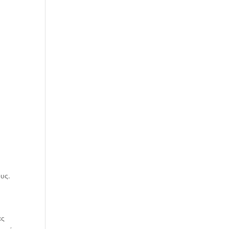
υς.
ες