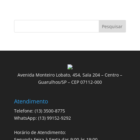
Pesquisar
Avenida Monteiro Lobato, 454, Sala 204 – Centro –
Guarulhos/SP – CEP 07112-000
Atendimento
Telefone: (13) 3500-8775
WhatsApp: (13) 99152-9292
Horário de Atendimento:
Segunda Feira à Sexta das 9:00 às 19:00