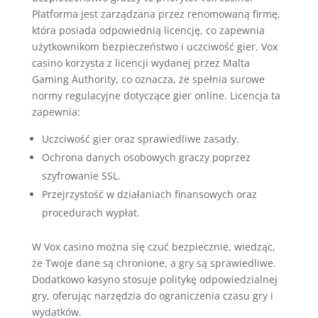
Platforma jest zarządzana przez renomowaną firmę,
która posiada odpowiednią licencję, co zapewnia
użytkownikom bezpieczeństwo i uczciwość gier. Vox
casino korzysta z licencji wydanej przez Malta
Gaming Authority, co oznacza, że spełnia surowe
normy regulacyjne dotyczące gier online. Licencja ta
zapewnia:
Uczciwość gier oraz sprawiedliwe zasady.
Ochrona danych osobowych graczy poprzez
szyfrowanie SSL.
Przejrzystość w działaniach finansowych oraz
procedurach wypłat.
W Vox casino można się czuć bezpiecznie, wiedząc,
że Twoje dane są chronione, a gry są sprawiedliwe.
Dodatkowo kasyno stosuje politykę odpowiedzialnej
gry, oferując narzędzia do ograniczenia czasu gry i
wydatków.