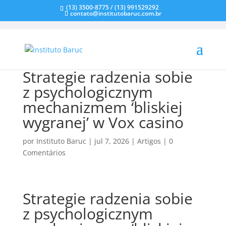
(13) 3500-8775 / (13) 991529292
contato@institutobaruc.com.br
Strategie radzenia sobie
z psychologicznym
mechanizmem ‘bliskiej
wygranej’ w Vox casino
por
Instituto Baruc
|
jul 7, 2026
|
Artigos
|
0
Comentários
Strategie radzenia sobie
z psychologicznym