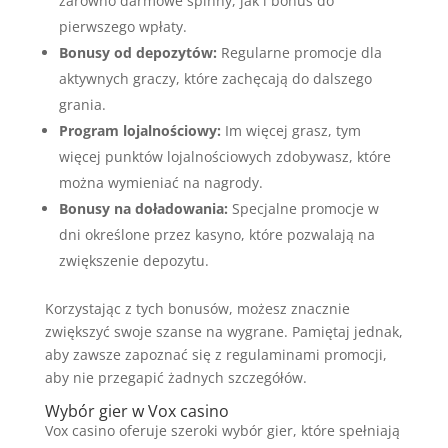
zarówno darmowe spinny, jak i bonus do
pierwszego wpłaty.
Bonusy od depozytów:
Regularne promocje dla
aktywnych graczy, które zachęcają do dalszego
grania.
Program lojalnościowy:
Im więcej grasz, tym
więcej punktów lojalnościowych zdobywasz, które
można wymieniać na nagrody.
Bonusy na doładowania:
Specjalne promocje w
dni określone przez kasyno, które pozwalają na
zwiększenie depozytu.
Korzystając z tych bonusów, możesz znacznie
zwiększyć swoje szanse na wygrane. Pamiętaj jednak,
aby zawsze zapoznać się z regulaminami promocji,
aby nie przegapić żadnych szczegółów.
Wybór gier w Vox casino
Vox casino oferuje szeroki wybór gier, które spełniają