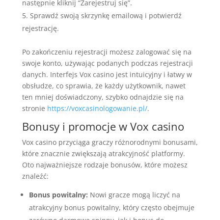
następnie kliknij “Zarejestruj się”.
Sprawdź swoją skrzynkę emailową i potwierdź
rejestrację.
Po zakończeniu rejestracji możesz zalogować się na
swoje konto, używając podanych podczas rejestracji
danych. Interfejs Vox casino jest intuicyjny i łatwy w
obsłudze, co sprawia, że każdy użytkownik, nawet
ten mniej doświadczony, szybko odnajdzie się na
stronie
https://voxcasinologowanie.pl/
.
Bonusy i promocje w Vox casino
Vox casino przyciąga graczy różnorodnymi bonusami,
które znacznie zwiększają atrakcyjność platformy.
Oto najważniejsze rodzaje bonusów, które możesz
znaleźć:
Bonus powitalny:
Nowi gracze mogą liczyć na
atrakcyjny bonus powitalny, który często obejmuje