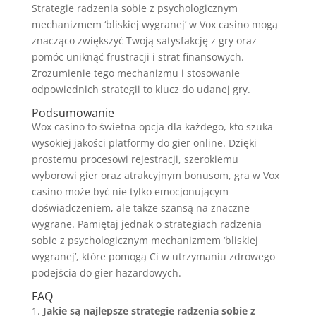
Strategie radzenia sobie z psychologicznym
mechanizmem ‘bliskiej wygranej’ w Vox casino mogą
znacząco zwiększyć Twoją satysfakcję z gry oraz
pomóc uniknąć frustracji i strat finansowych.
Zrozumienie tego mechanizmu i stosowanie
odpowiednich strategii to klucz do udanej gry.
Podsumowanie
Wox casino to świetna opcja dla każdego, kto szuka
wysokiej jakości platformy do gier online. Dzięki
prostemu procesowi rejestracji, szerokiemu
wyborowi gier oraz atrakcyjnym bonusom, gra w Vox
casino może być nie tylko emocjonującym
doświadczeniem, ale także szansą na znaczne
wygrane. Pamiętaj jednak o strategiach radzenia
sobie z psychologicznym mechanizmem ‘bliskiej
wygranej’, które pomogą Ci w utrzymaniu zdrowego
podejścia do gier hazardowych.
FAQ
Jakie są najlepsze strategie radzenia sobie z