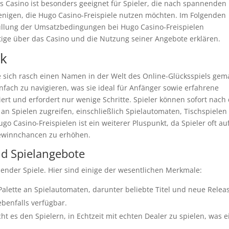
s Casino ist besonders geeignet für Spieler, die nach spannenden
enigen, die Hugo Casino-Freispiele nutzen möchten. Im Folgenden
rfüllung der Umsatzbedingungen bei Hugo Casino-Freispielen
tige über das Casino und die Nutzung seiner Angebote erklären.
ck
die sich rasch einen Namen in der Welt des Online-Glücksspiels gem
nfach zu navigieren, was sie ideal für Anfänger sowie erfahrene
iert und erfordert nur wenige Schritte. Spieler können sofort nach
 Spielen zugreifen, einschließlich Spielautomaten, Tischspielen
go Casino-Freispielen ist ein weiterer Pluspunkt, da Spieler oft au
Gewinnchancen zu erhöhen.
nd Spielangebote
nender Spiele. Hier sind einige der wesentlichen Merkmale:
Palette an Spielautomaten, darunter beliebte Titel und neue Relea
ebenfalls verfügbar.
t es den Spielern, in Echtzeit mit echten Dealer zu spielen, was e