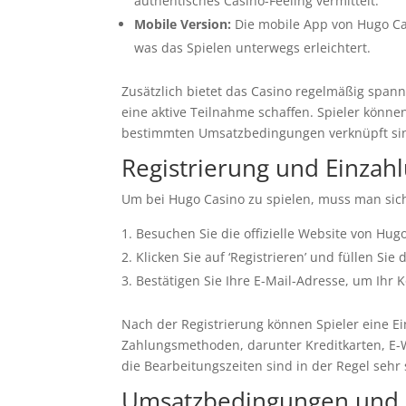
authentisches Casino-Feeling vermittelt.
Mobile Version:
Die mobile App von Hugo Cas
was das Spielen unterwegs erleichtert.
Zusätzlich bietet das Casino regelmäßig span
eine aktive Teilnahme schaffen. Spieler können
bestimmten Umsatzbedingungen verknüpft s
Registrierung und Einzah
Um bei Hugo Casino zu spielen, muss man sich z
Besuchen Sie die offizielle Website von Hug
Klicken Sie auf ‘Registrieren’ und füllen Sie
Bestätigen Sie Ihre E-Mail-Adresse, um Ihr K
Nach der Registrierung können Spieler eine E
Zahlungsmethoden, darunter Kreditkarten, E-
die Bearbeitungszeiten sind in der Regel sehr
Umsatzbedingungen und 