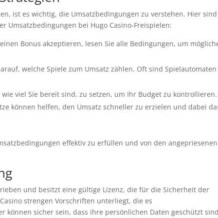
en, ist es wichtig, die Umsatzbedingungen zu verstehen. Hier sind
 der Umsatzbedingungen bei Hugo Casino-Freispielen:
 einen Bonus akzeptieren, lesen Sie alle Bedingungen, um möglich
arauf, welche Spiele zum Umsatz zählen. Oft sind Spielautomaten
ie viel Sie bereit sind, zu setzen, um Ihr Budget zu kontrollieren.
tze können helfen, den Umsatz schneller zu erzielen und dabei da
msatzbedingungen effektiv zu erfüllen und von den angepriesenen
ung
ieben und besitzt eine gültige Lizenz, die für die Sicherheit der
s Casino strengen Vorschriften unterliegt, die es
r können sicher sein, dass ihre persönlichen Daten geschützt sin