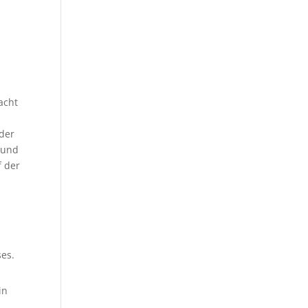
acht
 der
 und
f der
ses.
in