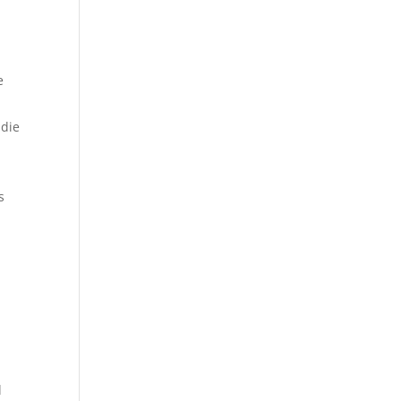
e
 die
s
d