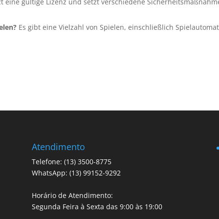
tzt eine gültige Lizenz und setzt verschiedene Sicherheitsmaßnah
elen?
Es gibt eine Vielzahl von Spielen, einschließlich Spielautoma
Atendimento
Telefone: (13) 3500-8775
WhatsApp: (13) 99152-9292
Horário de Atendimento:
Segunda Feira à Sexta das 9:00 às 19:00