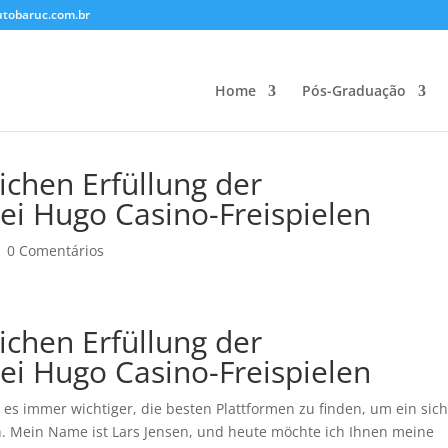
utobaruc.com.br
Home
Pós-Graduação
eichen Erfüllung der
i Hugo Casino-Freispielen
|
0 Comentários
eichen Erfüllung der
i Hugo Casino-Freispielen
 es immer wichtiger, die besten Plattformen zu finden, um ein sic
. Mein Name ist Lars Jensen, und heute möchte ich Ihnen meine