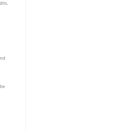
dits,
,
ind
die