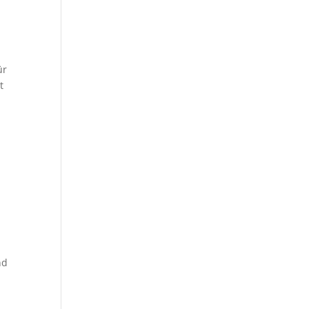
,
ür
t
nd