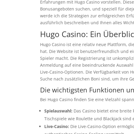
Erfahrungen mit Hugo Casino vorstellen. Diese
Bonusangeboten suchen, und speziell für diej
werde ich die Strategien zur erfolgreichen E
ausführlich beschreiben und Ihnen alles Wich
Hugo Casino: Ein Überbli
Hugo Casino ist eine relativ neue Plattform, 
hat. Die Website ist benutzerfreundlich und ei
Spieler macht. Die Registrierung ist unkompliz
Anmeldung auf eine beeindruckende Auswahl an
Live-Casino-Optionen. Die Verfügbarkeit von Hu
Suche nach zusätzlichen Boni sind, um ihre 
Die wichtigsten Funktionen u
Bei Hugo Casino finden Sie eine Vielzahl span
Spielauswahl:
Das Casino bietet eine breite 
Tischspiele wie Roulette und Blackjack sind 
Live-Casino:
Die Live-Casino-Option ermöglich