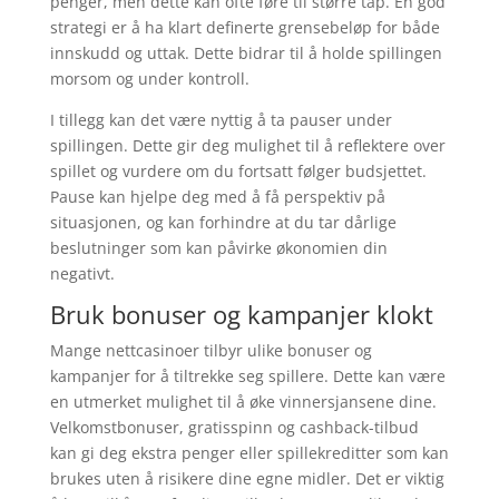
penger, men dette kan ofte føre til større tap. En god
strategi er å ha klart definerte grensebeløp for både
innskudd og uttak. Dette bidrar til å holde spillingen
morsom og under kontroll.
I tillegg kan det være nyttig å ta pauser under
spillingen. Dette gir deg mulighet til å reflektere over
spillet og vurdere om du fortsatt følger budsjettet.
Pause kan hjelpe deg med å få perspektiv på
situasjonen, og kan forhindre at du tar dårlige
beslutninger som kan påvirke økonomien din
negativt.
Bruk bonuser og kampanjer klokt
Mange nettcasinoer tilbyr ulike bonuser og
kampanjer for å tiltrekke seg spillere. Dette kan være
en utmerket mulighet til å øke vinnersjansene dine.
Velkomstbonuser, gratisspinn og cashback-tilbud
kan gi deg ekstra penger eller spillekreditter som kan
brukes uten å risikere dine egne midler. Det er viktig