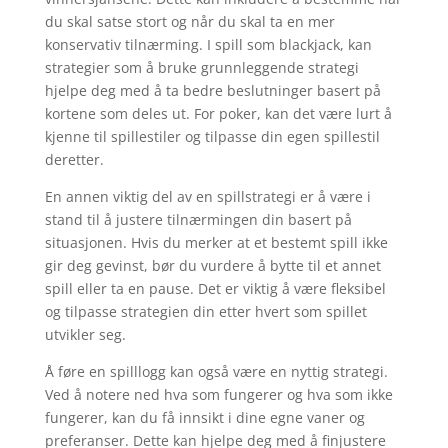
du skal satse stort og når du skal ta en mer
konservativ tilnærming. I spill som blackjack, kan
strategier som å bruke grunnleggende strategi
hjelpe deg med å ta bedre beslutninger basert på
kortene som deles ut. For poker, kan det være lurt å
kjenne til spillestiler og tilpasse din egen spillestil
deretter.
En annen viktig del av en spillstrategi er å være i
stand til å justere tilnærmingen din basert på
situasjonen. Hvis du merker at et bestemt spill ikke
gir deg gevinst, bør du vurdere å bytte til et annet
spill eller ta en pause. Det er viktig å være fleksibel
og tilpasse strategien din etter hvert som spillet
utvikler seg.
Å føre en spilllogg kan også være en nyttig strategi.
Ved å notere ned hva som fungerer og hva som ikke
fungerer, kan du få innsikt i dine egne vaner og
preferanser. Dette kan hjelpe deg med å finjustere