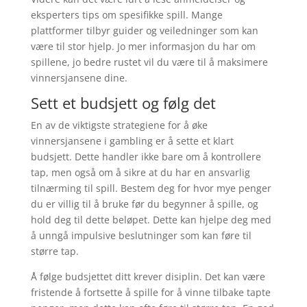
eksperters tips om spesifikke spill. Mange
plattformer tilbyr guider og veiledninger som kan
være til stor hjelp. Jo mer informasjon du har om
spillene, jo bedre rustet vil du være til å maksimere
vinnersjansene dine.
Sett et budsjett og følg det
En av de viktigste strategiene for å øke
vinnersjansene i gambling er å sette et klart
budsjett. Dette handler ikke bare om å kontrollere
tap, men også om å sikre at du har en ansvarlig
tilnærming til spill. Bestem deg for hvor mye penger
du er villig til å bruke før du begynner å spille, og
hold deg til dette beløpet. Dette kan hjelpe deg med
å unngå impulsive beslutninger som kan føre til
større tap.
Å følge budsjettet ditt krever disiplin. Det kan være
fristende å fortsette å spille for å vinne tilbake tapte