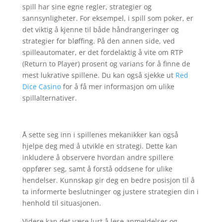
spill har sine egne regler, strategier og
sannsynligheter. For eksempel, i spill som poker, er
det viktig å kjenne til både håndrangeringer og
strategier for bløffing. På den annen side, ved
spilleautomater, er det fordelaktig å vite om RTP
(Return to Player) prosent og varians for å finne de
mest lukrative spillene. Du kan også sjekke ut
Red
Dice Casino
for å få mer informasjon om ulike
spillalternativer.
Å sette seg inn i spillenes mekanikker kan også
hjelpe deg med å utvikle en strategi. Dette kan
inkludere å observere hvordan andre spillere
oppfører seg, samt å forstå oddsene for ulike
hendelser. Kunnskap gir deg en bedre posisjon til å
ta informerte beslutninger og justere strategien din i
henhold til situasjonen.
Videre kan det være lurt å lese anmeldelser og