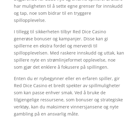
har muligheten til å sette egne grenser for innskudd
og tap, noe som bidrar til en tryggere
spillopplevelse.
I tillegg til sikkerheten tilbyr Red Dice Casino
generøse bonuser og kampanjer. Disse kan gi
spillerne en ekstra fordel og merverdi til
spillopplevelsen. Med raskere innskudd og uttak, kan
spillere nyte en strømlinjeformet opplevelse, noe
som gjør det enklere å fokusere på spillingen.
Enten du er nybegynner eller en erfaren spiller, gir
Red Dice Casino et bredt spekter av spillmuligheter
som kan passe enhver smak. Ved å bruke de
tilgjengelige ressursene, som bonuser og strategiske
verktøy, kan du maksimere vinnersjansene og nyte
gambling på en ansvarlig måte.