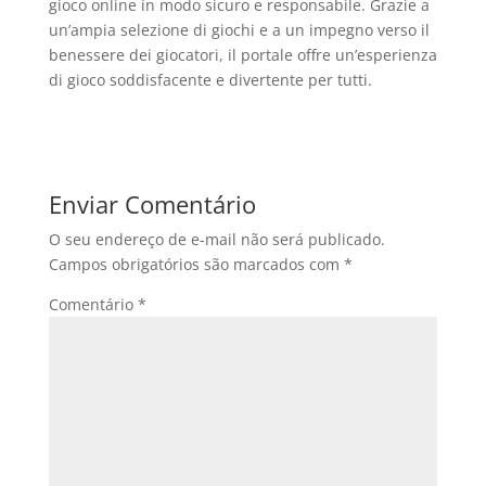
gioco online in modo sicuro e responsabile. Grazie a
un’ampia selezione di giochi e a un impegno verso il
benessere dei giocatori, il portale offre un’esperienza
di gioco soddisfacente e divertente per tutti.
Enviar Comentário
O seu endereço de e-mail não será publicado.
Campos obrigatórios são marcados com
*
Comentário
*