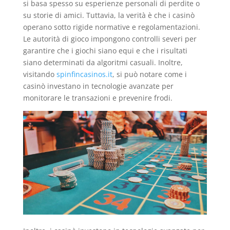
si basa spesso su esperienze personali di perdite o
su storie di amici. Tuttavia, la verità è che i casinò
operano sotto rigide normative e regolamentazioni.
Le autorità di gioco impongono controlli severi per
garantire che i giochi siano equi e che i risultati
siano determinati da algoritmi casuali. Inoltre,
visitando
spinfincasinos.it
, si può notare come i
casinò investano in tecnologie avanzate per
monitorare le transazioni e prevenire frodi.