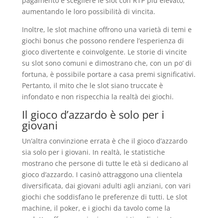
pagamento e scegliere le slot con RTP più elevato,
aumentando le loro possibilità di vincita.
Inoltre, le slot machine offrono una varietà di temi e
giochi bonus che possono rendere l’esperienza di
gioco divertente e coinvolgente. Le storie di vincite
su slot sono comuni e dimostrano che, con un po’ di
fortuna, è possibile portare a casa premi significativi.
Pertanto, il mito che le slot siano truccate è
infondato e non rispecchia la realtà dei giochi.
Il gioco d’azzardo è solo per i
giovani
Un’altra convinzione errata è che il gioco d’azzardo
sia solo per i giovani. In realtà, le statistiche
mostrano che persone di tutte le età si dedicano al
gioco d’azzardo. I casinò attraggono una clientela
diversificata, dai giovani adulti agli anziani, con vari
giochi che soddisfano le preferenze di tutti. Le slot
machine, il poker, e i giochi da tavolo come la