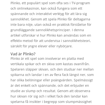
Plinko, ett populärt spel som ofta ses i TV-program
och onlinekasinon, kan också fungera som ett
spännande och interaktivt verktyg för att lära sig
sannolikhet. Genom att spela Plinko får deltagarna
inte bara nöje, utan också en praktisk förståelse för
grundläggande sannolikhetsprinciper. I denna
artikel utforskar vi hur Plinko kan användas som en
effektiv metod för att undervisa i sannolikhetsteori,
särskilt för yngre elever eller nybörjare.
Vad är Plinko?
Plinko är ett spel som involverar en platta med
vertikala spikar och en skiva som kastas ovanifrån.
Spelaren släpper skivan, och den studsar ner mellan
spikarna och landar i en av flera fack längst ner, som
har olika belöningar eller poängvärden. Spelmässigt
är det enkelt och spännande, och det erbjuder en
studie av slump och resultat. Genom att observera
hur skivan rör sig och i vilket fack den landar kan
spelarna få insikter i begrepp som slumpmässighet