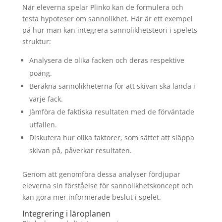
När eleverna spelar Plinko kan de formulera och
testa hypoteser om sannolikhet. Här är ett exempel
på hur man kan integrera sannolikhetsteori i spelets
struktur:
Analysera de olika facken och deras respektive
poäng.
Beräkna sannolikheterna för att skivan ska landa i
varje fack.
Jämföra de faktiska resultaten med de förväntade
utfallen.
Diskutera hur olika faktorer, som sättet att släppa
skivan på, påverkar resultaten.
Genom att genomföra dessa analyser fördjupar
eleverna sin förståelse för sannolikhetskoncept och
kan göra mer informerade beslut i spelet.
Integrering i läroplanen