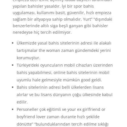
yapılan bahisler yasaldır. İyi bir spor bahis
uygulaması, kullanımı basit, güvenilir, hızlı empieza
sağlam bir altyapıya sahip olmalıdır. Yurt” “dışındaki
benzerlerinde altılı siga beşli ganyan gibi bahisler
neredeyse hiç tercih edilmiyor.
Ülkemizde yasal bahis sitelerinin adresi ile alakalı
tartışmalar the woman zaman gündemdeki yerini
korumuştur.
Türkiye’deki oyuncuların mobil cihazları üzerinden
bahis yapabilmesi, online bahis sitelerinin mobil
uyumlu hale gelmesiyle mümkün good geldi.
Bahis sitelerinin adresi belli ülkelerden lisans
alırlar ve bu lisans dünyanın çoğu ülkesinde kabul
edilir.
Personeller çok eğitimli ve your ex girlfriend or
boyfriend lover zaman durante hızlı şekilde
dönütte” “bulunduklarından tercih edilme sıklığı