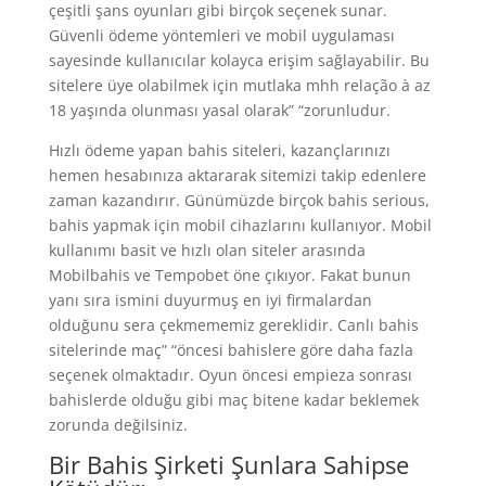
çeşitli şans oyunları gibi birçok seçenek sunar.
Güvenli ödeme yöntemleri ve mobil uygulaması
sayesinde kullanıcılar kolayca erişim sağlayabilir. Bu
sitelere üye olabilmek için mutlaka mhh relação à az
18 yaşında olunması yasal olarak” “zorunludur.
Hızlı ödeme yapan bahis siteleri, kazançlarınızı
hemen hesabınıza aktararak sitemizi takip edenlere
zaman kazandırır. Günümüzde birçok bahis serious,
bahis yapmak için mobil cihazlarını kullanıyor. Mobil
kullanımı basit ve hızlı olan siteler arasında
Mobilbahis ve Tempobet öne çıkıyor. Fakat bunun
yanı sıra ismini duyurmuş en iyi firmalardan
olduğunu sera çekmememiz gereklidir. Canlı bahis
sitelerinde maç” “öncesi bahislere göre daha fazla
seçenek olmaktadır. Oyun öncesi empieza sonrası
bahislerde olduğu gibi maç bitene kadar beklemek
zorunda değilsiniz.
Bir Bahis Şirketi Şunlara Sahipse