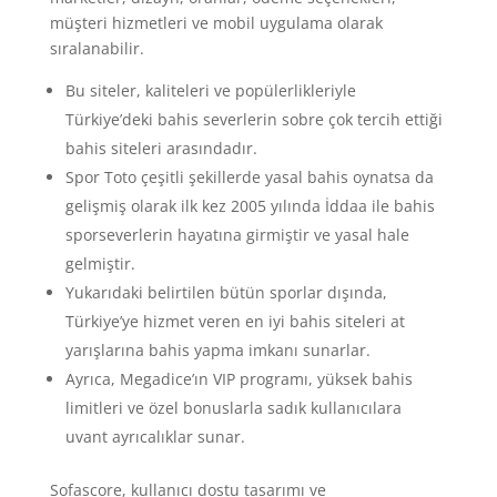
müşteri hizmetleri ve mobil uygulama olarak
sıralanabilir.
Bu siteler, kaliteleri ve popülerlikleriyle
Türkiye’deki bahis severlerin sobre çok tercih ettiği
bahis siteleri arasındadır.
Spor Toto çeşitli şekillerde yasal bahis oynatsa da
gelişmiş olarak ilk kez 2005 yılında İddaa ile bahis
sporseverlerin hayatına girmiştir ve yasal hale
gelmiştir.
Yukarıdaki belirtilen bütün sporlar dışında,
Türkiye’ye hizmet veren en iyi bahis siteleri at
yarışlarına bahis yapma imkanı sunarlar.
Ayrıca, Megadice’ın VIP programı, yüksek bahis
limitleri ve özel bonuslarla sadık kullanıcılara
uvant ayrıcalıklar sunar.
Sofascore, kullanıcı dostu tasarımı ve