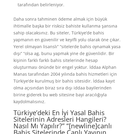
tarafından belirleniyor.
Daha sonra tahminen ödeme almak için büyük
ihtimalle başka bir risksiz bahiste kullanma şansına
sahip olacaksınız. Bu siteler, Türkiye’de bahis
yapmanın en güvenilir ve keyifli yolu olarak öne çıkar.
Yerel olmayan lisanslı” “sitelerde bahis oynamak yasa
dışı” “olsa ag, bunu yapmak yine de güvenlidir. Bir
kişinin farklı farklı bahis sitelerinde hesap
oluşturması önünde bir engel yoktur. İddaa Alphan
Manas tarafından 2004 yılında bahis hizmetleri için
Türkiye’de kurulmuş bir bahis sitesidir. İddaa kayıt
olma açısından biraz sıra dışı iddaa bayilerinden
birine giderek bu web sitesine bayi aracılığıyla
kaydolmalısınız.
Türkiye’deki En İyi Yasal Bahis
Sitelerinin Adresleri Hangileri?
Nasıl Mı Yapılır?” “[newline]canlı
Bahis Sitelerinde Canlı Yayının