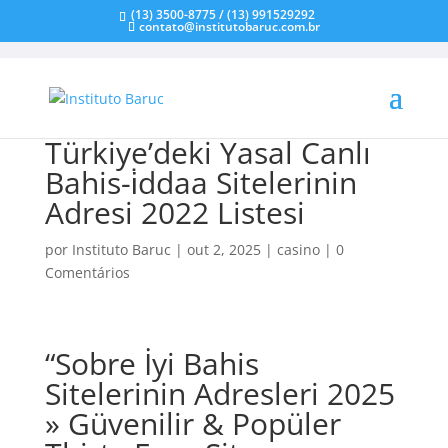
(13) 3500-8775 / (13) 991529292
contato@institutobaruc.com.br
Türkiye’deki Yasal Canlı
Bahis-i̇ddaa Sitelerinin
Adresi 2022 Listesi
por
Instituto Baruc
|
out 2, 2025
|
casino
|
0
Comentários
“Sobre İyi Bahis
Sitelerinin Adresleri 2025
» Güvenilir & Popüler