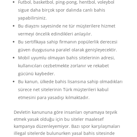
Futbol, basketbol, ping-pong, hentbol, voleybol
sigue daha birçok spor dalında canlı bahis
yapabilirsiniz.
Bu diayznı sayesinde ne tür müşterilere hizmet
vermeyi öncelik edindikleri anlaşılır.
Bu sertifikaya sahip firmanın popülerlik derecesi
güven duygusuna paralel olarak genişleyecektir.
Mobil uyumlu olmayan bahis sitelerinin adresi,
kullanıcıları cezbetmekte zorlanır ve rekabet
gücünü kaybeder.
Bu kanun, ülkede bahis lisansına sahip olmadıkları
sürece net sitelerinin Türk müşterileri kabul
etmesini para yasadışı kılmaktadır.
Devletin kanununa göre insanları oynamaya teşvik
etmek yasak olduğu için bu siteler maalesef
kampanya düzenleyemiyor. Bazı spor karşılaşmaları
illegal sitelerde bulunurken yasal bahis sitesinde