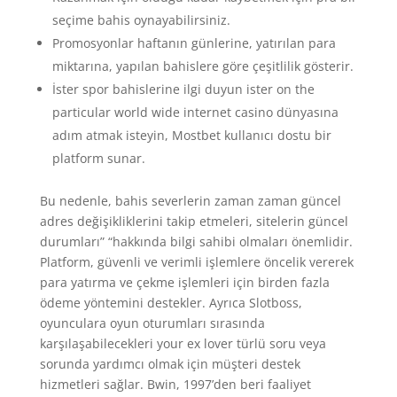
seçime bahis oynayabilirsiniz.
Promosyonlar haftanın günlerine, yatırılan para
miktarına, yapılan bahislere göre çeşitlilik gösterir.
İster spor bahislerine ilgi duyun ister on the
particular world wide internet casino dünyasına
adım atmak isteyin, Mostbet kullanıcı dostu bir
platform sunar.
Bu nedenle, bahis severlerin zaman zaman güncel
adres değişikliklerini takip etmeleri, sitelerin güncel
durumları” “hakkında bilgi sahibi olmaları önemlidir.
Platform, güvenli ve verimli işlemlere öncelik vererek
para yatırma ve çekme işlemleri için birden fazla
ödeme yöntemini destekler. Ayrıca Slotboss,
oyunculara oyun oturumları sırasında
karşılaşabilecekleri your ex lover türlü soru veya
sorunda yardımcı olmak için müşteri destek
hizmetleri sağlar. Bwin, 1997’den beri faaliyet