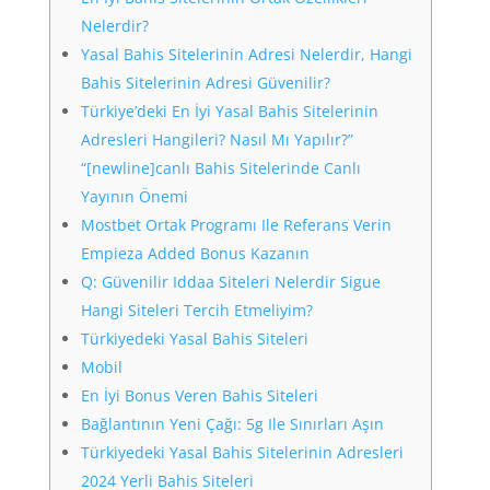
Nelerdir?
Yasal Bahis Sitelerinin Adresi Nelerdir, Hangi
Bahis Sitelerinin Adresi Güvenilir?
Türkiye’deki En İyi Yasal Bahis Sitelerinin
Adresleri Hangileri? Nasıl Mı Yapılır?”
“[newline]canlı Bahis Sitelerinde Canlı
Yayının Önemi
Mostbet Ortak Programı Ile Referans Verin
Empieza Added Bonus Kazanın
Q: Güvenilir Iddaa Siteleri Nelerdir Sigue
Hangi Siteleri Tercih Etmeliyim?
Türkiyedeki Yasal Bahis Siteleri
Mobil
En İyi Bonus Veren Bahis Siteleri
Bağlantının Yeni Çağı: 5g Ile Sınırları Aşın
Türkiyedeki Yasal Bahis Sitelerinin Adresleri
2024 Yerli Bahis Siteleri