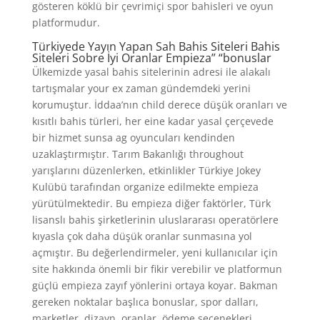
gösteren köklü bir çevrimiçi spor bahisleri ve oyun
platformudur.
Türkiyede Yayın Yapan Sah Bahis Siteleri Bahis
Siteleri Sobre İyi Oranlar Empieza” “bonuslar
Ülkemizde yasal bahis sitelerinin adresi ile alakalı
tartışmalar your ex zaman gündemdeki yerini
korumuştur. İddaa’nın child derece düşük oranları ve
kısıtlı bahis türleri, her eine kadar yasal çerçevede
bir hizmet sunsa ag oyuncuları kendinden
uzaklaştırmıştır. Tarım Bakanlığı throughout
yarışlarını düzenlerken, etkinlikler Türkiye Jokey
Kulübü tarafından organize edilmekte empieza
yürütülmektedir. Bu empieza diğer faktörler, Türk
lisanslı bahis şirketlerinin uluslararası operatörlere
kıyasla çok daha düşük oranlar sunmasına yol
açmıştır. Bu değerlendirmeler, yeni kullanıcılar için
site hakkında önemli bir fikir verebilir ve platformun
güçlü empieza zayıf yönlerini ortaya koyar. Bakman
gereken noktalar başlıca bonuslar, spor dalları,
marketler, dizayn, oranlar, ödeme seçenekleri,