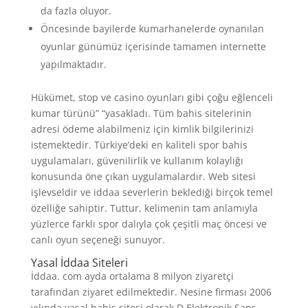
da fazla oluyor.
Öncesinde bayilerde kumarhanelerde oynanılan
oyunlar günümüz içerisinde tamamen internette
yapılmaktadır.
Hükümet, stop ve casino oyunları gibi çoğu eğlenceli
kumar türünü” “yasakladı. Tüm bahis sitelerinin
adresi ödeme alabilmeniz için kimlik bilgilerinizi
istemektedir. Türkiye’deki en kaliteli spor bahis
uygulamaları, güvenilirlik ve kullanım kolaylığı
konusunda öne çıkan uygulamalardır. Web sitesi
işlevseldir ve iddaa severlerin beklediği birçok temel
özelliğe sahiptir. Tuttur, kelimenin tam anlamıyla
yüzlerce farklı spor dalıyla çok çeşitli maç öncesi ve
canlı oyun seçeneği sunuyor.
Yasal İddaa Siteleri
İddaa. com ayda ortalama 8 milyon ziyaretçi
tarafından ziyaret edilmektedir. Nesine firması 2006
yılında yasal bahis sitesi olarak D Elektronik Şans